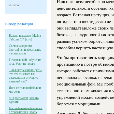
Наш организм неизбежно меняе
Диеты
действительности осознает, ка
возраст. Встречая цветущих,
пятидесяти и шестидесяти лет,
Выбор редакции
они выглядят моложе своих лет
ботоксе, гиалуроновой кислот
Взлеты и падения Майка
Тайсона (57 фото)
разным успехом борются лишь
Светлана хоркина -
способны вернуть настоящую 
биография, информация,
личная жизнь
Чтобы противостоять морщинам
Гитарный бой - обучение
игры боем на гитаре
провисанию и потере объемов 
Тип фигуры скинни фэт –
которое работает с причинами
что это означает, как
неправильная осанка, перена
распознать и улучшить
внешний вид?
эмоциональный фон. Мы пооб
Йога от головной боли и
естественного омоложения и 
мигрени
упражнений можно воздейство
Мы расскажем, как это
сделать!
бороться с морщинами.
Как выбирать рабочий вес
в упражнениях, чтобы
Анастасия Дубинская - основа