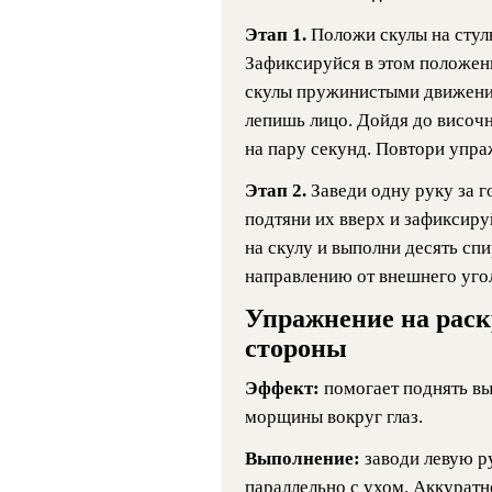
Этап 1.
Положи скулы на стуль
Зафиксируйся в этом положени
скулы пружинистыми движения
лепишь лицо. Дойдя до височн
на пару секунд. Повтори упра
Этап 2.
Заведи одну руку за г
подтяни их вверх и зафиксир
на скулу и выполни десять с
направлению от внешнего уголк
Упражнение на раск
стороны
Эффект:
помогает поднять вы
морщины вокруг глаз.
Выполнение:
заводи левую р
параллельно с ухом. Аккуратн