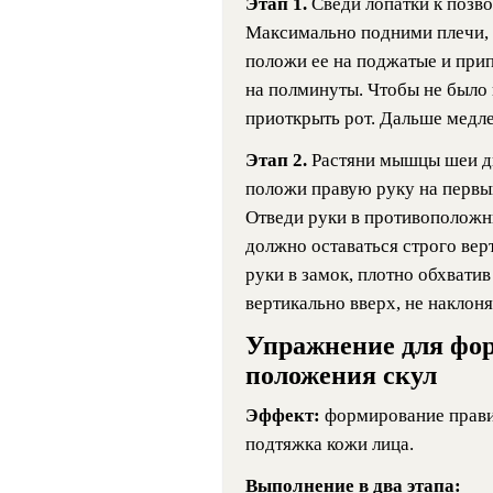
Этап 1.
Сведи лопатки к позво
Максимально подними плечи, 
положи ее на поджатые и при
на полминуты. Чтобы не было
приоткрыть рот. Дальше медл
Этап 2.
Растяни мышцы шеи дв
положи правую руку на первы
Отведи руки в противоположн
должно оставаться строго вер
руки в замок, плотно обхватив
вертикально вверх, не наклоня
Упражнение для фо
положения скул
Эффект:
формирование прави
подтяжка кожи лица.
Выполнение в два этапа: