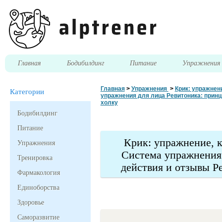
Главная
Бодибилдинг
Питание
Упражнени
Главная
>
Упражнения
>
Крик: упражнен
Категории
упражнения для лица Ревитоника: принц
холку
Бодибилдинг
Питание
Крик: упражнение, к
Упражнения
Система упражнения 
Тренировка
действия и отзывы Р
Фармакология
Единоборства
Здоровье
Саморазвитие