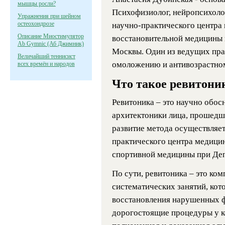
мышцы росли?
Психофизиолог, нейропсихоло
Упражнения при шейном
остеохондрозе
научно-практического центра
Описание Миостимулятор
восстановительной медицины 
Ab Gymnic (Аб Джимник)
Москвы. Один из ведущих пра
Величайший теннисист
омоложению и антивозрастном
всех времён и народов
Что такое ревитони
Ревитоника – это научно обос
архитектоники лица, прошед
развитие метода осуществляет
практического центра медицин
спортивной медицины при Де
По сути, ревитоника – это ко
систематических занятий, ко
восстановления нарушенных ф
дорогостоящие процедуры у ко