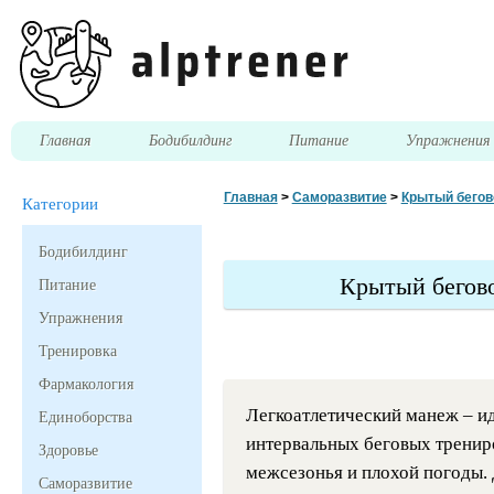
Главная
Бодибилдинг
Питание
Упражнени
Главная
>
Саморазвитие
>
Крытый бегов
Категории
Бодибилдинг
Крытый бегово
Питание
Упражнения
Тренировка
Фармакология
Легкоатлетический манеж – и
Единоборства
интервальных беговых трениро
Здоровье
межсезонья и плохой погоды. 
Саморазвитие