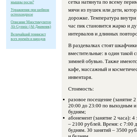
сетка натянута по всему пери
мышцы росли?
мячи из пушек или дети, кото
Упражнения при шейном
остеохондрозе
дорожке. Температура внутри
Описание Миостимулятор
час пик становится жарко и д
Ab Gymnic (Аб Джимник)
интервалов и длинных повторо
Величайший теннисист
всех времён и народов
В раздевалках стоят шкафчики
вместительные: в один такой 
зимней обувью. Также имеютс
кафе, массажный и косметиче
инвентаря.
Стоимость:
разовое посещение (занятие 2 
20:00 до 23:00 по выходным и 
будням;
абонемент (занятие 2 часа): 4 
– 2100 рублей. Время: с 7:00 
будням. 30 занятий – 3500 руб
и будням.