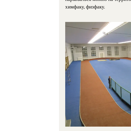
химфаку, физфаку.