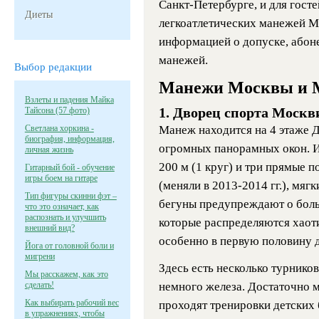
Санкт-Петербурге, и для гост
Диеты
легкоатлетических манежей М
информацией о допуске, абоне
манежей.
Выбор редакции
Манежи Москвы и М
Взлеты и падения Майка
1. Дворец спорта Москв
Тайсона (57 фото)
Светлана хоркина -
Манеж находится на 4 этаже Дв
биография, информация,
огромных панорамных окон. И
личная жизнь
200 м (1 круг) и три прямые п
Гитарный бой - обучение
игры боем на гитаре
(меняли в 2013-2014 гг.), мяг
Тип фигуры скинни фэт –
бегуны предупреждают о боль
что это означает, как
распознать и улучшить
которые распределяются хаот
внешний вид?
особенно в первую половину д
Йога от головной боли и
мигрени
Здесь есть несколько турников
Мы расскажем, как это
сделать!
немного железа. Достаточно м
Как выбирать рабочий вес
проходят тренировки детских б
в упражнениях, чтобы