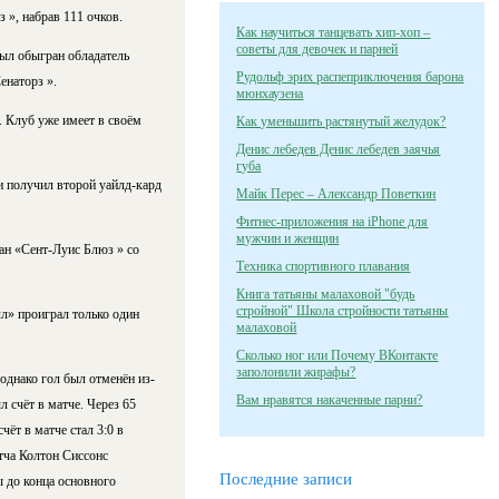
 », набрав 111 очков.
Как научиться танцевать хип-хоп –
советы для девочек и парней
ыл обыгран обладатель
Рудольф эрих распеприключения барона
енаторз ».
мюнхаузена
. Клуб уже имеет в своём
Как уменьшить растянутый желудок?
Денис лебедев Денис лебедев заячья
губа
и получил второй уайлд-кард
Майк Перес – Александр Поветкин
Фитнес-приложения на iPhone для
мужчин и женщин
ан «Сент-Луис Блюз » со
Техника спортивного плавания
Книга татьяны малаховой "будь
стройной" Школа стройности татьяны
л» проиграл только один
малаховой
Сколько ног или Почему ВКонтакте
заполонили жирафы?
однако гол был отменён из-
Вам нравятся накаченные парни?
 счёт в матче. Через 65
ёт в матче стал 3:0 в
тча Колтон Сиссонс
Последние записи
ы до конца основного