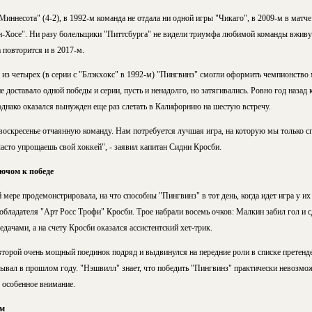
Миннесота" (4-2), в 1992-м команда не отдала ни одной игры "Чикаго", в 2009-м в матч
Сан-Хосе". Ни разу болельщики "Питтсбурга" не видели триумфа любимой команды вживую
 повторится и в 2017-м.
 из четырех (в серии с "Блэкхокс" в 1992-м) "Пингвинз" смогли оформить чемпионство
 доставало одной победы и серии, пусть и ненадолго, но затягивались. Ровно год назад 
однако оказался вынужден еще раз слетать в Калифорнию на шестую встречу.
воскресенье отчаянную команду. Нам потребуется лучшая игра, на которую мы только 
часто упрощаешь свой хоккей", - заявил капитан Сидни Кросби.
ючом к победе
 мере продемонстрировала, на что способны "Пингвинз" в тот день, когда идет игра у их
бладателя "Арт Росс Трофи" Кросби. Трое набрали восемь очков: Малкин забил гол и сд
дачами, а на счету Кросби оказался ассистентский хет-трик.
второй очень мощный поединок подряд и выдвинулся на передние роли в списке претенд
вал в прошлом году. "Нэшвилл" знает, что победить "Пингвинз" практически невозможн
 особенное внимание.
ом