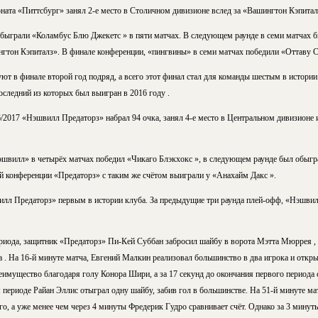
ата «Питтсбург» занял 2-е место в Столичном дивизионе вслед за «Вашингтон Кэпиталз
быграли «Коламбус Блю Джекетс » в пяти матчах. В следующем раунде в семи матчах б
нгтон Кэпиталз». В финале конференции, «пингвины» в семи матчах победили «Оттаву С
т в финале второй год подряд, а всего этот финал стал для команды шестым в истории
оследний из которых был выигран в 2016 году .
/2017 «Нэшвилл Предаторз» набрал 94 очка, занял 4-е место в Центральном дивизионе 
швилл» в четырёх матчах победил «Чикаго Блэкхокс », в следующем раунде был обыгр
ой конференции «Предаторз» с таким же счётом выиграли у «Анахайм Дакс ».
лл Предаторз» первым в истории клуба. За предыдущие три раунда плей-офф, «Нэшвил
риода, защитник «Предаторз» Пи-Кей Суббан забросил шайбу в ворота Мэтта Мюррея , 
 . На 16-й минуте матча, Евгений Малкин реализовал большинство в два игрока и открыл
имущество благодаря голу Конора Шири, а за 17 секунд до окончания первого периода сч
 периоде Райан Эллис отыграл одну шайбу, забив гол в большинстве. На 51-й минуте ма
о, а уже менее чем через 4 минуты Фредерик Гудро сравнивает счёт. Однако за 3 минут