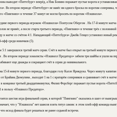
ова выводит «Питтсбург» вперёд, а Ник Бонино поражает пустые ворота и устанавливае
рга». Во втором периоде «Питтсбург» не нанёс ни одного броска по воротам соперника, 
его «Пингвинз» в течение 37 минут не могли бросить по воротам «Нэшвилла».
редине первого периода игроком «Нэшвилла» Понтусом Обергом . На 17-й минуте матча
голов не принёс, а после старта третьего периода, «Пингвинз» в течение трёх с половино
еду в матче со счётом 4:1. Нападающий «Питтсбурга» Джейк Генцел установил новый ре
-офф среди новичков (5).
5:1 завершился третий матч серии. Счёт в матче был открыт на третьей минуте первог
. Во втором периоде хоккеисты «Нэшвилл Предаторз» забили три шайбы и ушли на пере
забивают еще дважды и сокращают счёт в серии до минимального.
на 15-й минуте первого периода, благодаря голу Калле Ярнкрука. Через минуту капитан
 от Брайана Дюмулина , выходит 1 на 1 с вратарём соперников и сравнивает счёт в матч
 в концовке третьей двадцатиминутки, Филип Форсберг поражает пустые ворота «Питтсб
:1 в пользу «Нэшвилл Предаторз».
тоится шестая игра финальной серии, в которой "Пингвинз" оказались в шаге от выигры
значает, что у "Нэшвилла" нет шансов взять титул самим: в этом плей-офф команда выи
 что исход финала будет решаться не ранее седьмой встречи.