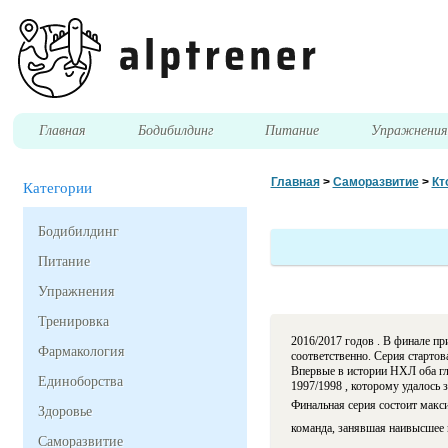
Главная
Бодибилдинг
Питание
Упражнени
Главная
>
Саморазвитие
>
Кт
Категории
Бодибилдинг
Питание
Упражнения
Тренировка
2016/2017 годов . В финале п
Фармакология
соответственно. Серия старто
Впервые в истории НХЛ оба гл
Единоборства
1997/1998 , которому удалось 
Финальная серия состоит макс
Здоровье
команда, занявшая наивысшее м
Саморазвитие