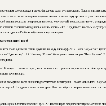
 протоколам состоявшихся встреч, финал еще далек от завершения. Пока ни одна из ком
 имеет самый впечатляющий послужной список на своем льду среди всех участников пл
орой всплывающих на поверхность прямо по ходу матчей, не позволяет ничего утвержда
е команды взяли пять поединков с общим счетом 24:6. "Предаторз" на своем льду переи
где лишь одна шайба была заброшена в пустые ворота.
азгром в пятой игре?
ой игре стало одним из самых крупных по ходу плей-офф-2017. Ранее "Эдмонтон" проигр
му же "Эдмонтону" - 1:7. Наконец, "Оттава" была уничтожена как раз "Питтсбургом" (0
 поединке.
? Команда в это очень верит, хотя понимает, что причины поражения в пятой встрече к
явших течение игры.
й за весь финал, когда мы были действительно переиграны, - сказал Лавиолетт. - Случал
 и четвертый. Им удалось нанести нам урон. Нам потребуется сыграть значительно плотне
ли в Кубке Стэнли в новейшей эре НХЛ и всякий раз оформляли титул в матчах на вые