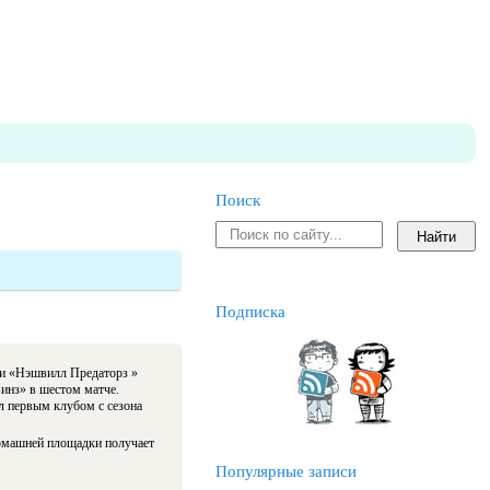
Поиск
Подписка
 и «Нэшвилл Предаторз »
инз» в шестом матче.
л первым клубом с сезона
домашней площадки получает
Популярные записи