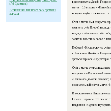
Описание Миостимулятор Ab Gymnic
времени матча Джейк Генцел сн
(Аб Джимник)
матче - 5:3 в пользу «Питтсбу
Величайший теннисист всех времён и
истории клуба в плей-офф. Вс
народов
Счёт в матче был открыт в се
сравнять счёт. Второй период 
подряд и обеспечили себе поб
забитых победных голов в плей
Победой «Нэшвилла» со счётом 
«Пингвинз» Джейком Генцелом 
третьем периоде «Предаторз» 
Счёт в матче открыли хозяева 
получает шайбу на синей линии
«Нэшвилл» дважды забивает, а
окончательный счёт в матче, 4
В воскресенье в Нэшвилле сос
Стэнли. Впрочем, это еще не о
поединков из десяти и уверена,