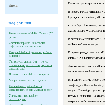
По итогам регулярного чемпион
Диеты
В первом раунде «Пингвинз» о
Президентского кубка , «Ваши
Выбор редакции
«Питтсбург Пингвинз» участвую
активе четыре Кубка Стэнли, п
Взлеты и падения Майка Тайсона (57
фото)
В регулярном чемпионате 2016
Светлана хоркина - биография,
от Западной конференции.
информация, личная жизнь
Гитарный бой - обучение игры боем
В первом раунде плей-офф «Нэ
на гитаре
счётом 4-2, а в финале Западн
Тип фигуры скинни фэт – что это
означает, как распознать и улучшить
Данный финал стал для «Нэшви
внешний вид?
матч на домашней площадке.
Йога от головной боли и мигрени
На восьмой минуте первого пе
Мы расскажем, как это сделать!
за офсайда у Филипа Форсберга
Как выбирать рабочий вес в
упражнениях, чтобы мышцы росли?
секунд «Питтсбург» удвоил пре
Упражнения при шейном
пользу «Пингвинз». Во втором
остеохондрозе
сокращает счёт до минимальног