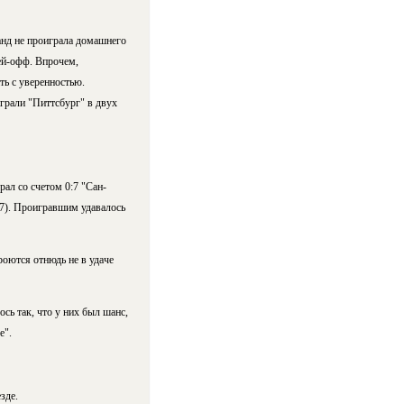
анд не проиграла домашнего
ей-офф. Впрочем,
ть с уверенностью.
грали "Питтсбург" в двух
ал со счетом 0:7 "Сан-
:7). Проигравшим удавалось
роются отнюдь не в удаче
ось так, что у них был шанс,
е".
зде.