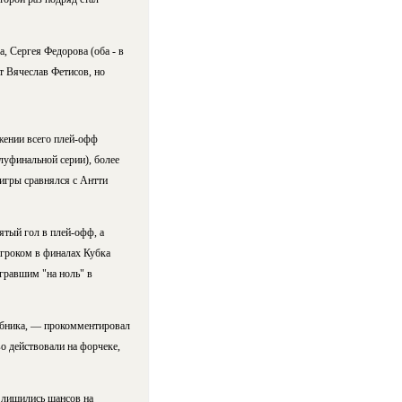
 Сергея Федорова (оба - в
т Вячеслав Фетисов, но
жении всего плей-офф
луфинальной серии), более
 игры сравнялся с Антти
тый гол в плей-офф, а
игроком в финалах Кубка
гравшим "на ноль" в
чебника, — прокомментировал
о действовали на форчеке,
 лишились шансов на