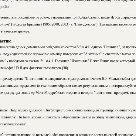
росби.
четвертым российским игроком, завоевавшим три Кубка Стэнли, после Игоря Ларионова,
ройтом") и Сергея Брылина (1995, 2000, 2003 - с "Нью-Джерси"). Три перстня также имее
в качестве тренера.
настию
ли серию двумя домашними победами со счетом 5:3 и 4:1, однако "Нэшвилл", на протя
 льду (единственное поражение команда потерпела от "Анахайма" в овертайме матча по
ам" - победами со счетом 5:1 и 4:1. Голкипер "Нэшвилла" Пекка Ринне после четвертой
плей-офф НХЛ для финских голкиперов (36).
 преимуществе "Пингвинов" и завершилась с разгромным счетом 6:0. Малкин забил деся
ьтативными передачами (и стал таким образом самым результативным в истории клуба 
ые два раунда голкипер Мэтт Мюррей стал вторым в истории "пингвинов" вратарем, оты
игры. Надо отдать должное "Питтсбургу", они словно вытащили страницу из нашего у
Нэшвилла" Пи Кей Суббан. - Они стали забрасывать шайбы за спину защитникам, здоров
их использовали".
и" потерпели первое за весь плей-офф поражение в основное время на своей площадке и