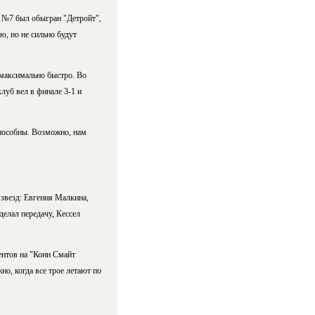
е №7 был обыгран "Детройт",
, но не сильно будут
 максимально быстро. Во
клуб вел в финале 3-1 и
способны. Возможно, нам
 звезд: Евгения Малкина,
елал передачу, Кессел
ентов на "Конн Смайт
о, когда все трое летают по