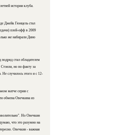
летней истории клуба.
де Джейк Гюнцель стал
едачи) плей-офф в 2009
олько же набирали Дино
д подряд стал обладателем
Стэнли, но по факту за
 Не случилось этого и с 12-
мом матче серии с
ти обмена Овечкина из
озволительно". Но Овечкин
думаю, что это разумно на
тересно. Овечкин - важная