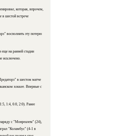
енировке, которая, впрочем,
е в шестой встрече
орз" восполнить эту потерю
 еще на ранней стадии
че исключено.
редаторз" в шестом матче
канском хоккее. Впервые с
, 1:4, 6:0, 2:0). Ранее
аряду с "Монреалем" (24),
ыграл "Коламбус" (4-1 в
торой раз подряд стал