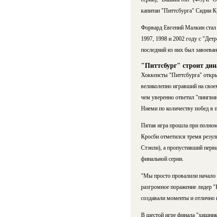
капитан "Питтсбурга" Сидни К
Форвард Евгений Малкин стал 
1997, 1998 и 2002 году с "Дет
последний из них был завоеван 
"Питтсбург" строит ди
Хоккеисты "Питтсбурга" откры
великолепно игравший на своем
чем уверенно ответил "пингвин
Ниеми по количеству побед в 
Пятая игра прошла при полном
Кросби отметился тремя резул
Стэнли), а пропустивший перв
финальной серии.
"Мы просто провалили начало 
разгромное поражение лидер "
создавали моменты и отлично 
В шестой игре финала "хищник