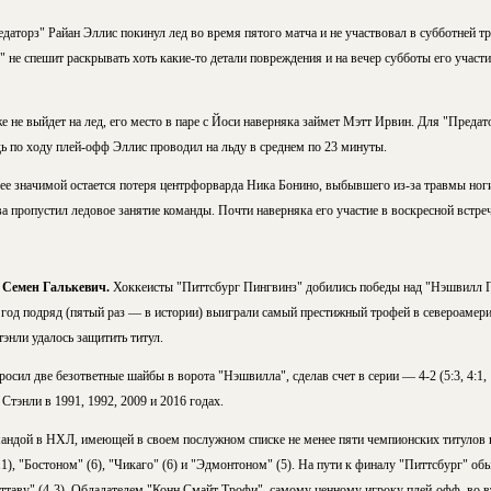
аторз" Райан Эллис покинул лед во время пятого матча и не участвовал в субботней тр
не спешит раскрывать хоть какие-то детали повреждения и на вечер субботы его участи
е не выйдет на лед, его место в паре с Йоси наверняка займет Мэтт Ирвин. Для "Предат
ь по ходу плей-офф Эллис проводил на льду в среднем по 23 минуты.
лее значимой остается потеря центрфорварда Ника Бонино, выбывшего из-за травмы ноги
а пропустил ледовое занятие команды. Почти наверняка его участие в воскресной встре
 Семен Галькевич.
Хоккеисты "Питтсбург Пингвинз" добились победы над "Нэшвилл П
 год подряд (пятый раз — в истории) выиграли самый престижный трофей в североамери
энли удалось защитить титул.
осил две безответные шайбы в ворота "Нэшвилла", сделав счет в серии — 4-2 (5:3, 4:1, 1:5
тэнли в 1991, 1992, 2009 и 2016 годах.
андой в НХЛ, имеющей в своем послужном списке не менее пяти чемпионских титулов н
11), "Бостоном" (6), "Чикаго" (6) и "Эдмонтоном" (5). На пути к финалу "Питтсбург" об
Оттаву" (4-3). Обладателем "Конн Смайт Трофи", самому ценному игроку плей-офф, во в