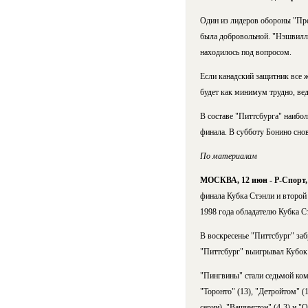
Один из лидеров обороны "Пред
была добровольной. "Нэшвилл" 
находилось под вопросом.
Если канадский защитник все ж
будет как минимум трудно, вед
В составе "Питтсбурга" наибо
финала. В субботу Бонино снов
По материалам
МОСКВА, 12 июн - Р-Спорт,
финала Кубка Стэнли и второй
1998 года обладателю Кубка Ст
В воскресенье "Питтсбург" забр
"Питтсбург" выигрывал Кубок С
"Пингвины" стали седьмой ком
"Торонто" (13), "Детройтом" (
серии), "Вашингтон" (4-3) и "