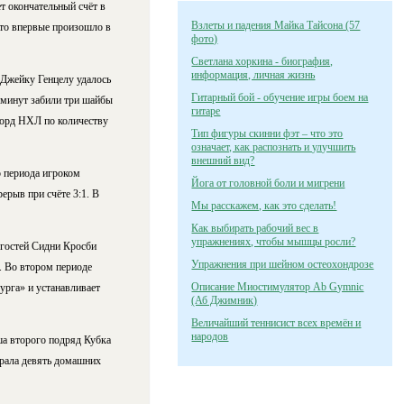
т окончательный счёт в
Взлеты и падения Майка Тайсона (57
что впервые произошло в
фото)
Светлана хоркина - биография,
информация, личная жизнь
 Джейку Генцелу удалось
Гитарный бой - обучение игры боем на
й минут забили три шайбы
гитаре
корд НХЛ по количеству
Тип фигуры скинни фэт – что это
означает, как распознать и улучшить
внешний вид?
о периода игроком
Йога от головной боли и мигрени
рыв при счёте 3:1. В
Мы расскажем, как это сделать!
Как выбирать рабочий вес в
упражнениях, чтобы мышцы росли?
 гостей Сидни Кросби
Упражнения при шейном остеохондрозе
е. Во втором периоде
Описание Миостимулятор Ab Gymnic
урга» и устанавливает
(Аб Джимник)
Величайший теннисист всех времён и
народов
ша второго подряд Кубка
грала девять домашних