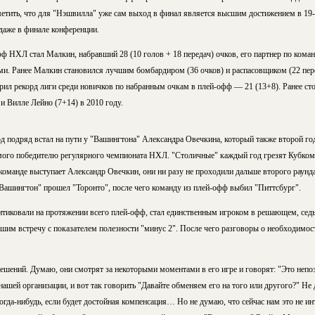
етить, что для "Нэшвилла" уже сам выход в финал является высшим достижением в 19-
даже в финале конференции.
НХЛ стал Малкин, набравший 28 (10 голов + 18 передач) очков, его партнер по коман
и. Ранее Малкин становился лучшим бомбардиром (36 очков) и распасовщиком (22 пер
рил рекорд лиги среди новичков по набранным очкам в плей-офф — 21 (13+8). Ранее ст
 и Вилле Лейно (7+14) в 2010 году.
д подряд встал на пути у "Вашингтона" Александра Овечкина, который также второй го
мого победителю регулярного чемпионата НХЛ. "Столичные" каждый год грезят Кубком 
команде выступает Александр Овечкин, они ни разу не проходили дальше второго раунда.
Вашингтон" прошел "Торонто", после чего команду из плей-офф выбил "Питтсбург".
итиковали на протяжении всего плей-офф, стал единственным игроком в решающем, седь
вшим встречу с показателем полезности "минус 2". После чего разговоры о необходимос
решений. Думаю, они смотрят за некоторыми моментами в его игре и говорят: "Это неп
нашей организации, и вот так говорить "Давайте обменяем его на того или другого?" Не 
гда-нибудь, если будет достойная компенсация… Но не думаю, что сейчас нам это не ин