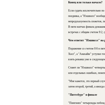
Конец или только начало?
Если судить исключительно по
поединка, а "Нэшвилл" вообще
непредсказуемость сюжетов, п
В пяти матчах финала домашни
встречах с общим счетом 9:2, 
Чем ответит "Нэшвилл" на р
Поражение со счетом 0:6 в пят
Хосе", а "Анахайм" уступил то
взять реванш уже в следующем
Станет ли "Нэшвилл" четвертым
или отдельных ошибках, помен
"Мне кажется, это первый случа
затем второй, третий, а иногда
"Питтсбург" в финале
"Пингвинз" четырежды побежда