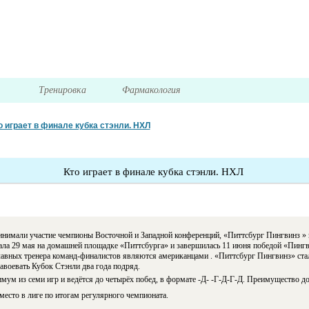
я
Тренировка
Фармакология
о играет в финале кубка стэнли. НХЛ
Кто играет в финале кубка стэнли. НХЛ
ринимали участие чемпионы Восточной и Западной конференций, «Питтсбург Пингвинз »
вала 29 мая на домашней площадке «Питтсбурга» и завершилась 11 июня победой «Пингв
авных тренера команд-финалистов являются американцами . «Питтсбург Пингвинз» ста
завоевать Кубок Стэнли два года подряд.
имум из семи игр и ведётся до четырёх побед, в формате -Д- -Г-Д-Г-Д. Преимущество 
есто в лиге по итогам регулярного чемпионата.