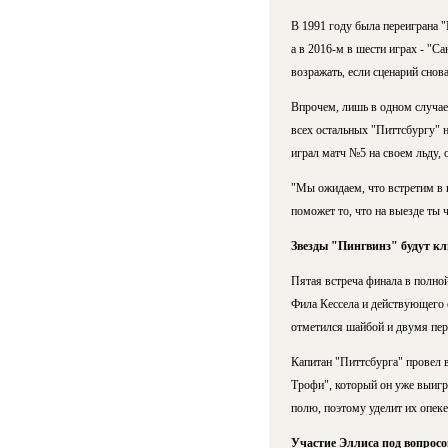
В 1991 году была переиграна "
а в 2016-м в шести играх - "
возражать, если сценарий снова
Впрочем, лишь в одном случае
всех остальных "Питтсбургу" не
играл матч №5 на своем льду, 
"Мы ожидаем, что встретим в 
поможет то, что на выезде ты 
Звезды "Пингвинз" будут кл
Пятая встреча финала в полной
Фила Кессела и действующего о
отметился шайбой и двумя пере
Капитан "Питтсбурга" провел 
Трофи", который он уже выигры
полю, поэтому уделит их опеке
Участие Эллиса под вопрос