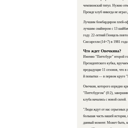
чемпионский титул. Нужно отм
Прежде клуб никогда не играл 
Лучшим бомбардиром плей-офф 
лучшим снайпером с 13 шайбам
году. 22-летний Гюнцель повто
Сиссарелли (14+7) в 1981 года
Что ждет Овечкина?
Именно "Питтсбург" второй го
Президентского кубка, вручае
предыдущие 11 сезонов, что в 
й попытки — в первом круге "
Овечкин, которого изрядно кр
"Питтсбургом" (0:2), заверши
клуба начались с новой силой.
"Люди ждут от нас серьезных 
большая часть нашей истории, 
данный момент. Может быть, ко