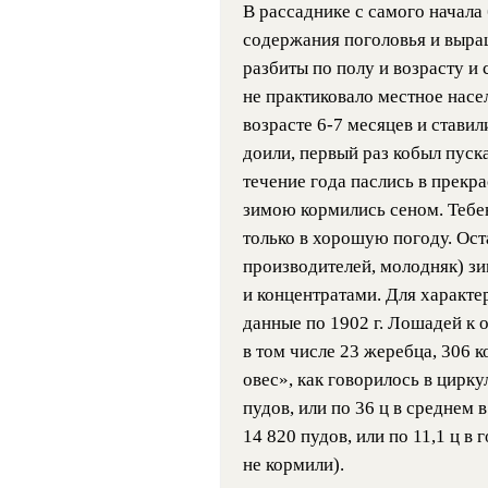
В рассаднике с самого начал
содержания поголовья и выра
разбиты по полу и возрасту и
не практиковало местное насе
возрасте 6-7 месяцев и ставил
доили, первый раз кобыл пуска
течение года паслись в прекра
зимою кормились сеном. Тебе
только в хорошую погоду. Ост
производителей, молодняк) з
и концентратами. Для характ
данные по 1902 г. Лошадей к о
в том числе 23 жеребца, 306 к
овес», как говорилось в цирк
пудов, или по 36 ц в среднем в 
14 820 пудов, или по 11,1 ц в
не кормили).