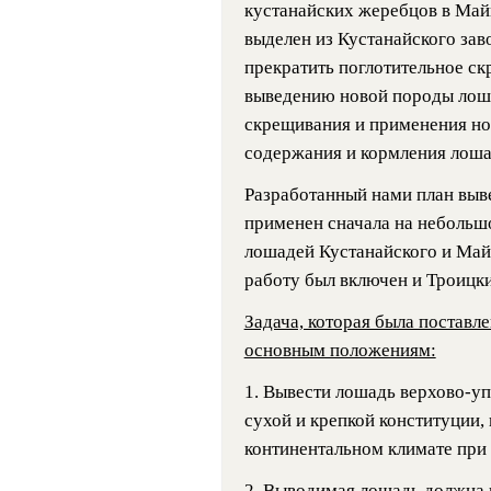
кустанайских жеребцов в Май
выделен из Кустанайского заво
прекратить поглотительное ск
выведению новой породы лош
скрещивания и применения но
содержания и кормления лоша
Разработанный нами план выве
применен сначала на небольшо
лошадей Кустанайского и Майку
работу был включен и Троицки
Задача, которая была поставл
основным положениям:
1. Вывести лошадь верхово-у
сухой и крепкой конституции
континентальном климате при
2. Выводимая лошадь должна и