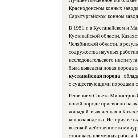
Лучшее племенное поголовье 
Краснодонском конных завода
Сарытургайском конном завод
В 1951 г. в Кустанайском и Ма
Кустанайской области, Казахс
Челябинской области, в резул
содружества научных работни
исследовательского института
была выведена новая порода 
кустанайская порода
, обла
с существующими породами с
Решением Совета Министров С
новой породе присвоено назва
лошадей, выведенная в Казахс
коннозаводства. История ее в
высокой действенности мичур
строилась племенная работа. 