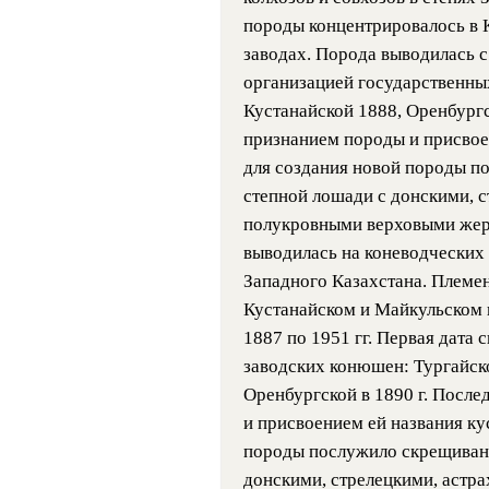
породы концентрировалось в 
заводах. Порода выводилась с 
организацией государственны
Кустанайской 1888, Оренбургс
признанием породы и присвое
для создания новой породы п
степной лошади с донскими, с
полукровными верховыми жер
выводилась на коневодческих 
Западного Казахстана. Племе
Кустанайском и Майкульском 
1887 по 1951 гг. Первая дата 
заводских конюшен: Тургайско
Оренбургской в 1890 г. Посл
и присвоением ей названия ку
породы послужило скрещивани
донскими, стрелецкими, астр