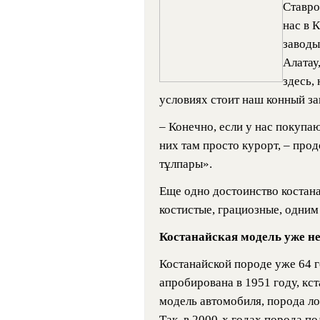
Ставро
нас в 
заводы,
Алатау,
здесь,
условиях стоит наш конный за
– Конечно, если у нас покупаю
них там просто курорт, – про
тұлпары».
Еще одно достоинство коста­на
костистые, грациоз­ные, одни
Костанайская модель уже не
Костанайской породе уже 64 г
апробирована в 1951 году, кста
модель автомобиля, порода ло­
Так, в 2000-х годах порода по