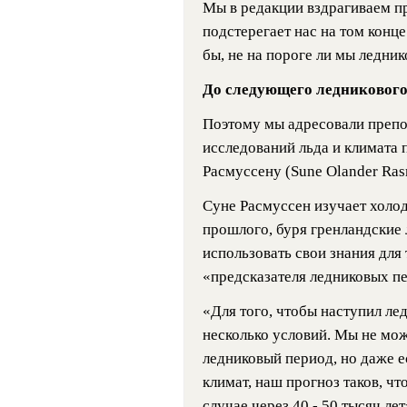
Мы в редакции вздрагиваем пр
подстерегает нас на том конц
бы, не на пороге ли мы ледник
До следующего ледникового
Поэтому мы адресовали преп
исследований льда и климата 
Расмуссену (Sune Olander Ras
Суне Расмуссен изучает холо
прошлого, буря гренландские 
использовать свои знания для 
«предсказателя ледниковых п
«Для того, чтобы наступил ле
несколько условий. Мы не мож
ледниковый период, но даже е
климат, наш прогноз таков, чт
случае через 40 - 50 тысяч ле