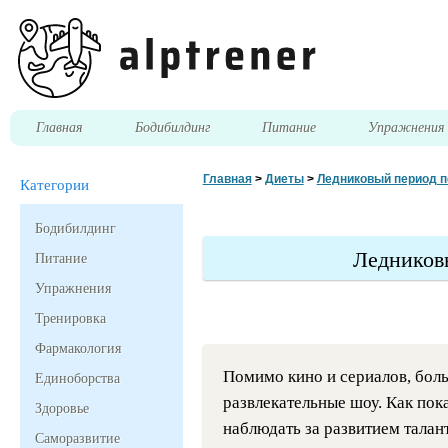
Главная
Бодибилдинг
Питание
Упражнени
Главная
>
Диеты
>
Ледниковый период п
Категории
Бодибилдинг
Ледников
Питание
Упражнения
Тренировка
Фармакология
Помимо кино и сериалов, бол
Единоборства
развлекательные шоу. Как пок
Здоровье
наблюдать за развитием тала
Саморазвитие