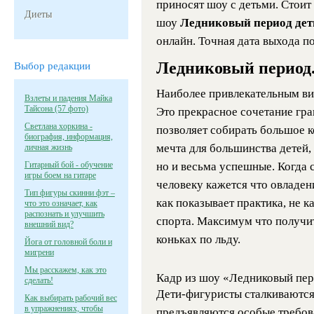
приносят шоу с детьми. Стоит
Диеты
шоу
Ледниковый период дет
онлайн. Точная дата выхода по
Ледниковый период.
Выбор редакции
Наиболее привлекательным вид
Взлеты и падения Майка
Тайсона (57 фото)
Это прекрасное сочетание гр
Светлана хоркина -
позволяет собирать большое к
биография, информация,
мечта для большинства детей,
личная жизнь
Гитарный бой - обучение
но и весьма успешные. Когда
игры боем на гитаре
человеку кажется что овладен
Тип фигуры скинни фэт –
как показывает практика, не 
что это означает, как
распознать и улучшить
спорта. Максимум что получи
внешний вид?
коньках по льду.
Йога от головной боли и
мигрени
Мы расскажем, как это
Кадр из шоу «Ледниковый пер
сделать!
Дети-фигуристы сталкиваются
Как выбирать рабочий вес
в упражнениях, чтобы
предъявляются особые требова