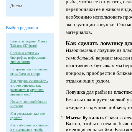
рыба, чтобы ее отпустить, ес
Диеты
перепродажи ее в живом виде, 
необходимо использовать про
эксплуатации ловушки. Они мо
Выбор редакции
материалов.
Взлеты и падения Майка
Как сделать ловушку дл
Тайсона (57 фото)
Изготовление
ловушек из плас
Светлана хоркина -
самодельный
вариант модели 
биография, информация,
личная жизнь
пластиковых бутылках мы бер
Гитарный бой - обучение
природе, приобрести в ближа
игры боем на гитаре
отдыхающих рядом.
Тип фигуры скинни фэт –
что это означает, как
распознать и улучшить
Ловушка для рыбы из пластико
внешний вид?
Если вы планируете мелкий уло
Йога от головной боли и
мигрени
ожидается крупная добыча, то
Мы расскажем, как это
Мытье бутылки.
Сначала
пл
сделать!
Важно, чтобы на нем не было 
Как выбирать рабочий вес
имеющиеся наклейки. Если
ко
в упражнениях, чтобы