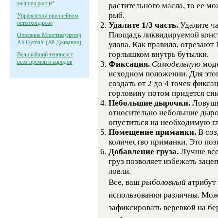
мышцы росли?
растительного масла, то ее м
рыб.
Упражнения при шейном
остеохондрозе
Удалите 1/3 часть.
Удалите ч
Площадь ликвидируемой конст
Описание Миостимулятор
Ab Gymnic (Аб Джимник)
улова. Как правило, отрезают 
горлышком внутрь бутылки.
Величайший теннисист
всех времён и народов
Фиксация.
Самодельную
мод
исходном положении. Для этог
создать от 2 до 4 точек фикса
горловину потом придется сн
Небольшие дырочки.
Ловушк
относительно небольшие дыро
опуститься на необходимую г
Помещение приманки.
В со
количество приманки. Это поз
Добавление груза.
Лучше все
груз позволяет избежать заце
ловли.
Все, ваш
рыболовный
атрибут
использования различны. Мож
зафиксировать веревкой на бе