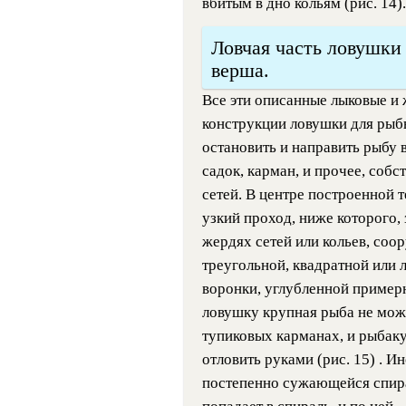
вбитым в дно кольям (рис. 14).
Ловчая часть ловушки 
верша.
Все эти описанные лыковые и
конструкции ловушки для рыб
остановить и направить рыбу в
садок, карман, и прочее, соб
сетей. В центре построенной 
узкий проход, ниже которого,
жердях сетей или кольев, соо
треугольной, квадратной или
воронки, углубленной примерн
ловушку крупная рыба не може
тупиковых карманах, и рыбаку
отловить руками (рис. 15)
.
Ин
постепенно сужающейся спира