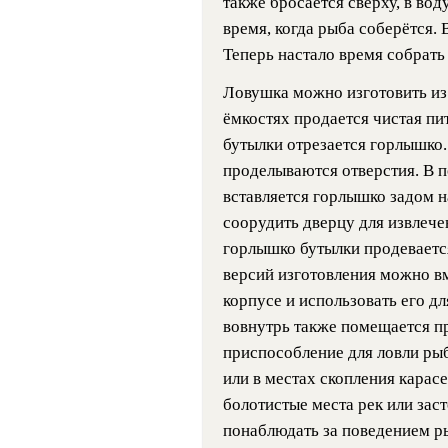
также бросается сверху, в во
время, когда рыба соберётся.
Теперь настало время собрать 
Ловушка можно изготовить из
ёмкостях продается чистая пи
бутылки отрезается горлышко. 
проделываются отверстия. В 
вставляется горлышко задом 
соорудить дверцу для извлече
горлышко бутылки продевается
версий изготовления можно в
корпусе и использовать его д
вовнутрь также помещается пр
приспособление для ловли ры
или в местах скопления кара
болотистые места рек или зас
понаблюдать за поведением ры