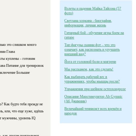
Взлеты и падения Майка Тайсона (57
фото)
Светлана хоркина - биография,
информация, личная жизнь
Гитарный бой - обучение игры боем на
гитаре
лько это слишком много
Тип фигуры скинни фэт – что это
означает, как распознать и улучшить
ании Глава
внешний вид?
кты куплены – готовим
Йога от головной боли и мигрени
лава Питание для тренировок
Мы расскажем, как это сделать!
Заключение Большие
Как выбирать рабочий вес в
упражнениях, чтобы мышцы росли?
Упражнения при шейном остеохондрозе
Описание Миостимулятор Ab Gymnic
(Аб Джимник)
о? Как будто тебя прежде не
Величайший теннисист всех времён и
ь, или, что еще хуже, идёшь
народов
т мужчины, уровень IQ
ть, как другие поигрывают