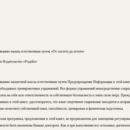
ванию мышц естественным путем «От скелета до атлета»
 Издательство «Родейл»
иванию мышечной массы естественным путем Предупреждение Информация в этой книге
еобходимых тренировочных упражнений. Все формы упражнений непосредственно сопря
зять на себя всю ответственность за собственную безопасность и знать свою меру. Преж
ных в этой книге, удостоверьтесь, что ваше спортивное снаряжение находится в исправ
ам позволяет собственный опыт, способности, тренировки и физическая подготовка.
ская программа, предложенная в этой книге, не предназначена для замещения регулярн
 могли быть назначены Вашим доктором. Как и при выполнении все остальных диетичес