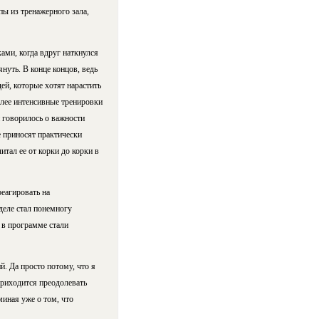
ы из тренажерного зала,
ами, когда вдруг наткнулся
януть. В конце концов, ведь
ей, которые хотят нарастить
лее интенсивные тренировки
 говорилось о важности
е приносят практически
итал ее от корки до корки в
реагировать на
деле стал понемногу
 в программе стали
й. Да просто потому, что я
приходится преодолевать
миная уже о том, что