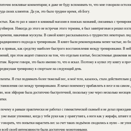
аточно вежливые комментарии; я даже не буду вспоминать то, что мне говорили остолоп
уда своих клиентов. Да уж, это было трудное время, ей-Богу.
стых. Как-то раз я зашел в книжный магазин в поисках названий, связанных с тренировк
гейнеров. Никогда до этого не встречая этого термина, я был заинтригован и решил взгл
времени, накачивая мускулы. В самой книге рассказывалось о трудностях некоторых люд
диционного подхода к тренировкам. В книге были рекомендованы менее частые, но бо
м я привык, как средству наиболее быстрого восстановления между тренировками. В ней
ний, при этом акцент ставился на том, что отдельно взятые, бессистемные движения н
там. Короче говоря, это было именно то, что я искал. Поэтому я купил эту книгу и проч
предвкушая тренировку в спортзале на следующий день.
ьтаты. Я стал поднимать более тяжелый вес, и моё тело, казалось, стало действительно 
тановления сил между тренировками. Я начал понемногу прибавлять в весе и на самом 
ию, моя эйфория была достаточно быстротечной, поскольку уже через несколько месяцев
атки.
 почему я раньше практически не работал с гимнастической скамьей и не делал приседани
 уже выше упоминал, когда у тебя руки как у орангутанга, а ноги как у жирафа, штанге 
 говорить, что попытки нарастить вес за счет таких подъёмов сводились к нулю – не упо
 всей своей интенсивности были достаточно монотонными.