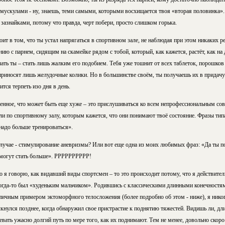
мускулами - ну, знаешь, теми самыми, которыми восхищается твоя «вторая половинка».
 зазнайками, потому что правда, черт побери, просто слишком горька.
оит в том, что ты устал напрягаться в спортивном зале, не наблюдая при этом никаких р
нию с парнем, сидящим на скамейке рядом с тобой, который, как кажется, растёт, как на
ать ты – стать лишь жалким его подобием. Тебя уже тошнит от всех таблеток, порошков 
приносят лишь желудочные колики. Но в большинстве своём, ты получаешь их в придачу
тся терпеть изо дня в день.
енное, что может быть еще хуже – это прислушиваться ко всем непрофессиональным сов
ли по спортивному залу, которым кажется, что они понимают твоё состояние. Фразы тип
 надо больше тренироваться».
 случае - стимулирование аневризмы? Или вот еще одна из моих любимых фраз: «Да ты п
е могут стать больше». РРРРРРРРРР!
то я говорю, как видавший виды спортсмен – то это происходит потому, что я действите
когда-то был «худеньким мальчиком». Родившись с классическими длинными конечнос
ичным примером эктоморфного телосложения (более подробно об этом - ниже), я никогд
лкнулся позднее, когда обнаружил свое пристрастие к поднятию тяжестей. Видишь ли, дл
вать ужасно долгий путь по мере того, как их поднимают. Тем не менее, довольно ско