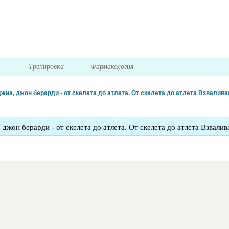
я
Тренировка
Фармакология
иа, джон берарди - от скелета до атлета. От скелета до атлета Взвалива
джон берарди - от скелета до атлета. От скелета до атлета Взвалив