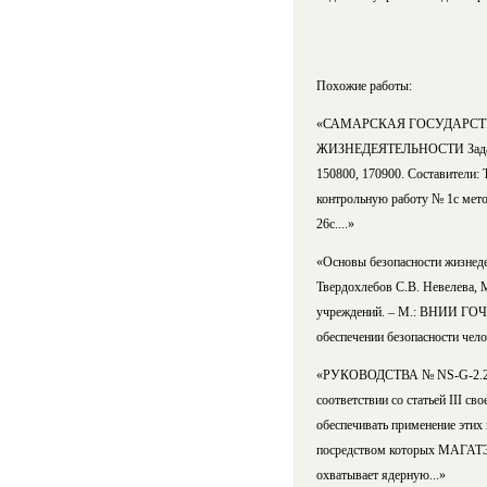
Похожие работы:
«САМАРСКАЯ ГОСУДАРСТВЕ
ЖИЗНЕДЕЯТЕЛЬНОСТИ Задание н
150800, 170900. Составители:
контрольную работу № 1с мето
26с....»
«Основы безопасности жизнеде
Твердохлебов С.В. Невелева, 
учреждений. – М.: ВНИИ ГОЧС.
обеспечении безопасности чело
«РУКОВОДСТВА № NS-G-2
соответствии со статьей III с
обеспечивать применение этих
посредством которых МАГАТЭ 
охватывает ядерную...»