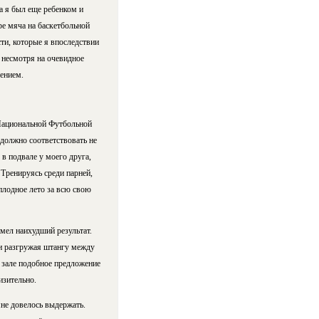
да я был еще ребенком и
ре мяча на баскетбольной
сти, которые я впоследствии
 несмотря на очевидное
гением.
 Национальной Футбольной
должно соответствовать не
в подвале у моего друга,
Тренируясь среди парней,
сплодное лето за всю свою
имел наихудший результат.
 и разгружая штангу между
 зале подобное предложение
изительно.
мне довелось выдержать.