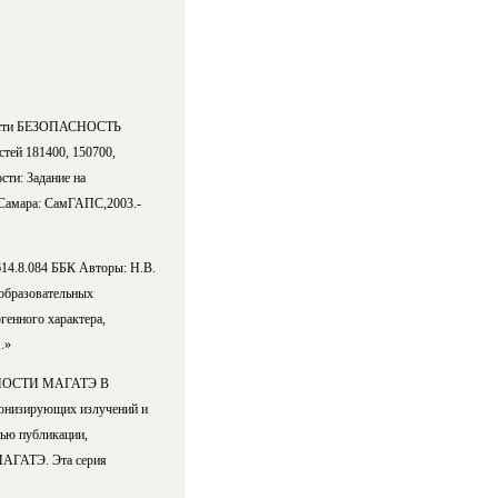
сти БЕЗОПАСНОСТЬ
ей 181400, 150700,
сти: Задание на
 Самара: СамГАПС,2003.-
14.8.084 ББК Авторы: Н.В.
еобразовательных
генного характера,
.»
НОСТИ МАГАТЭ В
 ионизирующих излучений и
тью публикации,
МАГАТЭ. Эта серия