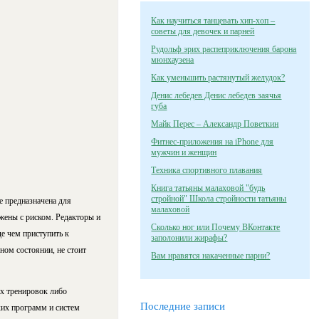
Как научиться танцевать хип-хоп –
советы для девочек и парней
Рудольф эрих распеприключения барона
мюнхаузена
Как уменьшить растянутый желудок?
Денис лебедев Денис лебедев заячья
губа
Майк Перес – Александр Поветкин
Фитнес-приложения на iPhone для
мужчин и женщин
Техника спортивного плавания
Книга татьяны малаховой "будь
стройной" Школа стройности татьяны
 предназначена для
малаховой
жены с риском. Редакторы и
Сколько ног или Почему ВКонтакте
де чем приступить к
заполонили жирафы?
ном состоянии, не стоит
Вам нравятся накаченные парни?
ых тренировок либо
Последние записи
ких программ и систем