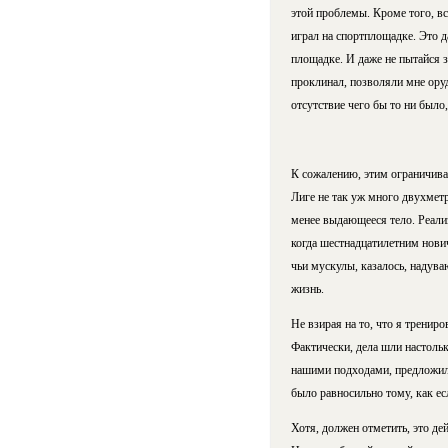
этой проблемы. Кроме того, всё
играл на спортплощадке. Это д
площадке. И даже не пытайся з
проклинал, позволяли мне оруд
отсутствие чего бы то ни было
К сожалению, этим ограничива
Лиге не так уж много двухмет
менее выдающееся тело. Реализ
когда шестнадцатилетним нови
чьи мускулы, казалось, надува
жизнь.
Не взирая на то, что я трениро
Фактически, дела шли настольк
нашими подходами, предложил 
было равносильно тому, как ес
Хотя, должен отметить, это де