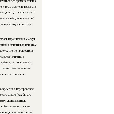
ачаться всё время в течение
то к тому времени, когда мне
ать один год – я совмещал
ния судьбы, не правда ли?
своей растущей клиентуре
салось наращивания мускул.
питания, испытывая при этом
ое то, что по прошествии
оторое я потратил в
и, были, как выясняется,
ее научно обоснованным
сновных интенсивных
го времени я перепробовал
кого старта (как бы это
сумму, эквивалентную
сли бы ты посмотрел на
м или где я оставил свою