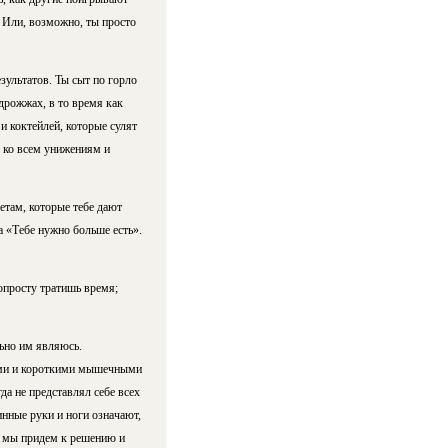
 Или, возможно, ты просто
езультатов. Ты сыт по горло
 дрожжах, в то время как
и коктейлей, которые сулят
 ко всем унижениям и
етам, которые тебе дают
а «Тебе нужно больше есть».
опросту тратишь время;
льно им являюсь.
тями и короткими мышечными
а не представлял себе всех
инные руки и ноги означают,
ро мы придем к решению и