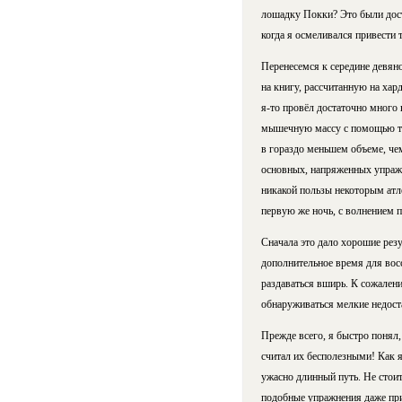
лошадку Покки? Это были дост
когда я осмеливался привести т
Перенесемся к середине девяно
на книгу, рассчитанную на хард
я-то провёл достаточно много 
мышечную массу с помощью тра
в гораздо меньшем объеме, че
основных, напряженных упражне
никакой пользы некоторым атле
первую же ночь, с волнением 
Сначала это дало хорошие резул
дополнительное время для восс
раздаваться вширь. К сожален
обнаруживаться мелкие недост
Прежде всего, я быстро понял,
считал их бесполезными! Как я
ужасно длинный путь. Не стоит
подобные упражнения даже при