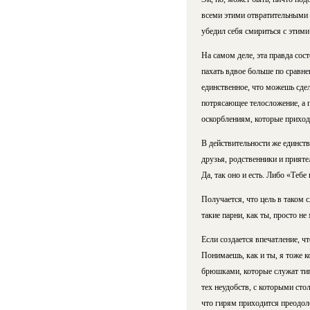
всеми этими отвратительными 
убедил себя смириться с этими
На самом деле, эта правда сост
пахать вдвое больше по сравне
единственное, что можешь сдел
потрясающее телосложение, а 
оскорблениям, которые приходи
В действительности же единств
друзья, родственники и прияте
Да, так оно и есть. Либо «Тебе
Получается, что цель в таком
такие парни, как ты, просто н
Если создается впечатление, ч
Понимаешь, как и ты, я тоже 
брюшками, которые служат тип
тех неудобств, с которыми сто
что гирям приходится преодоле