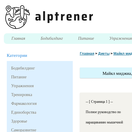
Главная
Бодибилдинг
Питание
Упражнени
Главная
>
Диеты
>
Майкл мидж
Категории
Бодибилдинг
Майкл миджиа, 
Питание
Упражнения
Тренировка
-- [ Страница 1 ] --
Фармакология
Полное руководство по
Единоборства
Здоровье
наращиванию мышечной
Саморазвитие