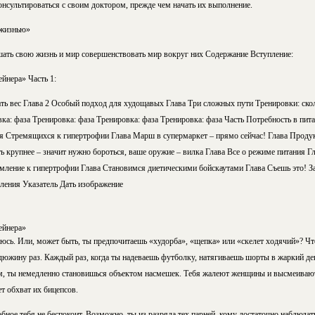
онсультироваться с своим доктором, прежде чем начать их выполнение.
 жизнью»
ать свою жизнь и мир совершенствовать мир вокруг них Содержание Вступление:
йнера» Часть 1:
ать вес Глава 2 Особый подход для худощавых Глава Три сложных пути Тренировки: ско
вка: фаза Тренировка: фаза Тренировка: фаза Тренировка: фаза Часть Потребность в пит
я Стремящихся к гипертрофии Глава Марш в супермаркет – прямо сейчас! Глава Проду
ь крупнее – значит нужно бороться, ваше оружие – вилка Глава Все о режиме питания Г
мление к гипертрофии Глава Становимся диетическими бойскаутами Глава Съешь это! 
ления Указатель Дать изображение
ейнера»
аюсь. Или, может быть, ты предпочитаешь «худорба», «щепка» или «скелет ходячий»? Чт
дюжину раз. Каждый раз, когда ты надеваешь футболку, натягиваешь шорты в жаркий ден
м, ты немедленно становишься объектом насмешек. Тебя жалеют женщины и высмеиваю
т обхват их бицепсов.
обное тебя не беспокоит. Возможно, ты из разряда тех парней, кому достаточно наблюда