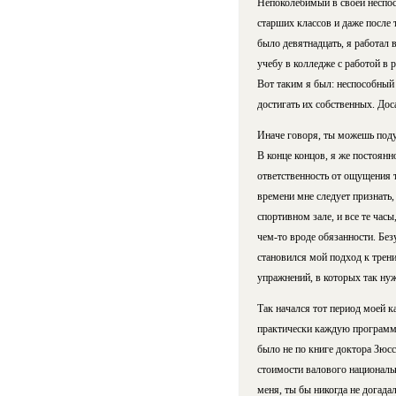
Непоколебимый в своей неспос
старших классов и даже после 
было девятнадцать, я работал 
учебу в колледже с работой в 
Вот таким я был: неспособный 
достигать их собственных. Доса
Иначе говоря, ты можешь поду
В конце концов, я же постоянн
ответственность от ощущения т
времени мне следует признать, 
спортивном зале, и все те час
чем-то вроде обязанности. Без
становился мой подход к трен
упражнений, в которых так нуж
Так начался тот период моей к
практически каждую программу,
было не по книге доктора Зюсс
стоимости валового национальн
меня, ты бы никогда не догада