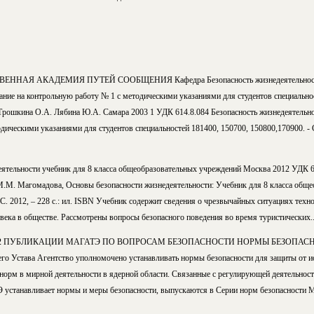
ННАЯ АКАДЕМИЯ ПУТЕЙ СООБЩЕНИЯ Кафедра Безопасность жизнедеятельно
а контрольную работу № 1 с методическими указаниями для студентов специальност
 Трошкина О.А. Лябина Ю.А. Самара 2003 1 УДК 614.8.084 Безопасность жизнедеятельно
дическими указаниями для студентов специальностей 181400, 150700, 150800,170900. -
ятельности учебник для 8 класса общеобразовательных учреждений Москва 2012 УДК 6
М.М. Магомадова, Основы безопасности жизнедеятельности: Учебник для 8 класса общ
 2012, – 228 с.: ил. ISBN Учебник содержит сведения о чрезвычайных ситуациях техно
века в обществе. Рассмотрены вопросы безопасного поведения во время туристических..
.2 ПУБЛИКАЦИИ МАГАТЭ ПО ВОПРОСАМ БЕЗОПАСНОСТИ НОРМЫ БЕЗОПАС
воего Устава Агентство уполномочено устанавливать нормы безопасности для защиты от
 норм в мирной деятельности в ядерной области. Связанные с регулирующей деятельнос
устанавливает нормы и меры безопасности, выпускаются в Серии норм безопасности 