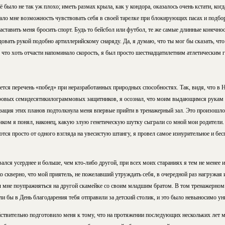
 было не так уж плохо; иметь размах крыла, как у кондора, оказалось очень кстати, ког
ало мне возможность чувствовать себя в своей тарелке при блокирующих пасах и подбо
аставить меня бросить спорт. Будь то бейсбол или футбол, те же самые длинные конечно
овать рукой подобно артиллерийскому снаряду. Да, я думаю, что ты мог бы сказать, что
, что хоть отчасти напоминало скорость, я был просто шестнадцатилетним атлетическим 
ется перечень «побед» при неразработанных природных способностях. Так, видя, что в
ровых семидесятикилограммовых защитников, я осознал, что моим выдающимся рукам 
ация этих планов подтолкнула меня впервые прийти в тренажерный зал. Это произошло 
чком я понял, наконец, какую злую генетическую шутку сыграли со мной мои родители. 
ются просто от одного взгляда на увесистую штангу, я провел самое изнурительное и бе
вался усерднее и больше, чем кто-либо другой, при всех моих стараниях я тем не менее 
о скверно, что мой приятель, не пожелавший утруждать себя, в очередной раз нагружая
мне поупражняться на другой скамейке со своим младшим братом. В том тренажерном
ли бы в День благодарения тебя отправили за детский столик, и это было невыносимо ун
йствительно подготовило меня к тому, что на протяжении последующих нескольких лет 