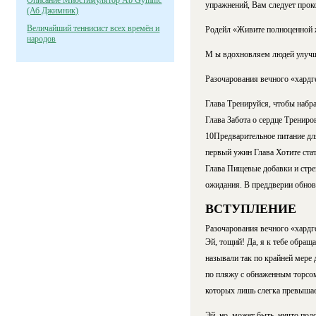
Описание Миостимулятор Ab Gymnic
упражнений, Вам следует прок
(Аб Джимник)
Величайший теннисист всех времён и
Родейл «Живите полноценной
народов
М ы вдохновляем людей улучш
Разочарования вечного «хардге
Глава Тренируйся, чтобы набр
Глава Забота о сердце Трениро
10Предварительное питание дл
первый ужин Глава Хотите стат
Глава Пищевые добавки и стре
ожидания. В преддверии обнов
ВСТУПЛЕНИЕ
Разочарования вечного «хардг
Эй, тощий! Да, я к тебе обращ
называли так по крайней мере 
по пляжу с обнаженным торсо
которых лишь слегка превышае
Эй, но, может быть, ничто под