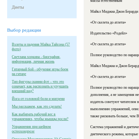
массы естественным
Диеты
Майкл Миджиа Джон Берарди
«От скелета до атлета»
Выбор редакции
Издательство «Родейл»
«От скелета до атлета»
Взлеты и падения Майка Тайсона (57
фото)
Полное руководство по наращи
Светлана хоркина - биография,
информация, личная жизнь
Майкл Миджиа и Джон Берарди
Гитарный бой - обучение игры боем
на гитаре
«От скелета до атлета»
Тип фигуры скинни фэт – что это
означает, как распознать и улучшить
Полное руководство по наращ
внешний вид?
дополнения, а не замещения н
Йога от головной боли и мигрени
издатель советуют читателям в
Мы расскажем, как это сделать!
выполнению упражнений, описан
Как выбирать рабочий вес в
также рисковать больше, чем В
упражнениях, чтобы мышцы росли?
Упражнения при шейном
Система упражнений и диетиче
остеохондрозе
диетического режима, которые