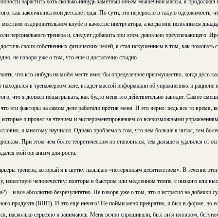
обности нарастить хоть сколько-нибудь заметный объем мышечной массы, я продолжал к
того, как закончились мои детские годы. По сути, это переросло в такую одержимость, ч
в местном оздоровительном клубе в качестве инструктора, а когда мне исполнился двадц
роли персонального тренера и, следует добавить при этом, довольно преуспевающего. Иро
достичь своих собственных физических целей, я стал искушенным в том, как помогать 
дно, не говоря уже о том, что еще и достаточно стыдно.
мать, что кто-нибудь на моём месте имел бы определенное преимущество, когда дело ка
о находился в тренажерном зале, владел массой информации об упражнениях и рационе 
ого, что я должен подыгрывать, как будто меня это действительно заводит. Самое смешн
что эти факторы на самом деле работали против меня. И это верно: ведь все то время, к
ы, которые я провел за чтением и экспериментированием со всевозможными упражнениям
условно, я многому научился. Однако проблема в том, что чем больше я читал, тем бол
ировкам. При этом чем более теоретическим он становился, тем дальше я удалялся от о
дался мой организм для роста.
арьеры тренера, который я в шутку называю «потерянным десятилетием». В течение это
 известную человечеству: повторы в быстром или медленном темпе, с низкого или высо
а?) – и все абсолютно безрезультатно. Не говоря уже о том, что я истратил на добавки 
ого продукта (ВНП). И это еще ничего! Не пойми меня превратно, я был в форме, но е
лся, насколько серьёзно я занимаюсь. Меня вечно спрашивали, был ли я пловцом, бегуно