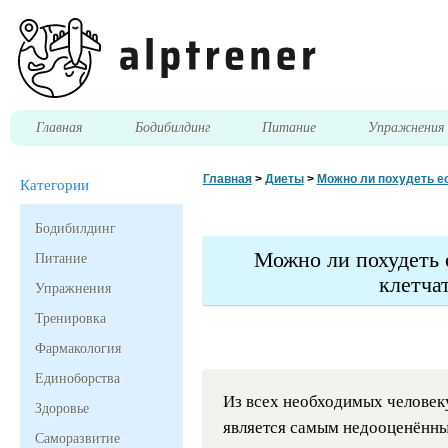
Главная
Бодибилдинг
Питание
Упражнени
Главная
>
Диеты
>
Можно ли похудеть ес
Категории
Бодибилдинг
Можно ли похудеть е
Питание
клетча
Упражнения
Тренировка
Фармакология
Единоборства
Из всех необходимых человек
Здоровье
является самым недооценённы
Саморазвитие