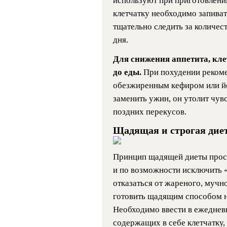
используют при приготовлени
клетчатку необходимо запива
тщательно следить за количес
дня.
Для снижения аппетита, кле
до еды.
При похудении рекоме
обезжиренным кефиром или йо
заменить ужин, он утолит чувс
поздних перекусов.
Щадящая и строгая дие
Принцип щадящей диеты прост
и по возможности исключить 
отказаться от жареного, мучно
готовить щадящим способом на 
Необходимо ввести в ежеднев
содержащих в себе клетчатку