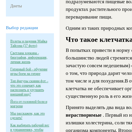
подразумеваются пищевые вол
Диеты
продуктах растительного про
переваривание пищи.
Выбор редакции
Одним из таких природных ком
Что такое клетчатка
Взлеты и падения Майка
Тайсона (57 фото)
В попытках привести в норму
Светлана хоркина -
большинство людей стремятся
биография, информация,
личная жизнь
зачастую совсем недешевым) 
Гитарный бой - обучение
о том, что природа дарит чел
игры боем на гитаре
том числе и для похудения.В о
Тип фигуры скинни фэт –
что это означает, как
клетчатка не обеспечивает орг
распознать и улучшить
внешний вид?
существенную роль в его жизн
Йога от головной боли и
мигрени
Принято выделять два вида во
Мы расскажем, как это
нерастворимые
. Первый из 
сделать!
излишки холестерина, соли тя
Как выбирать рабочий вес
в упражнениях, чтобы
организма компоненты. Второ