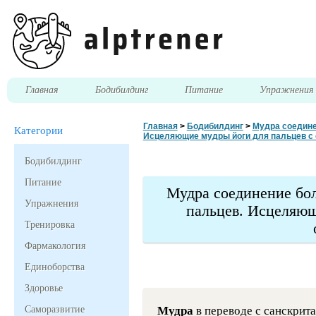
Главная
Бодибилдинг
Питание
Упражнени
Главная
>
Бодибилдинг
>
Мудра соедине
Категории
Исцеляющие мудры йоги для пальцев с
Бодибилдинг
Питание
Мудра соединение бол
Упражнения
пальцев. Исцеляющ
Тренировка
Фармакология
Единоборства
Здоровье
Саморазвитие
Мудра
в переводе с санскрит