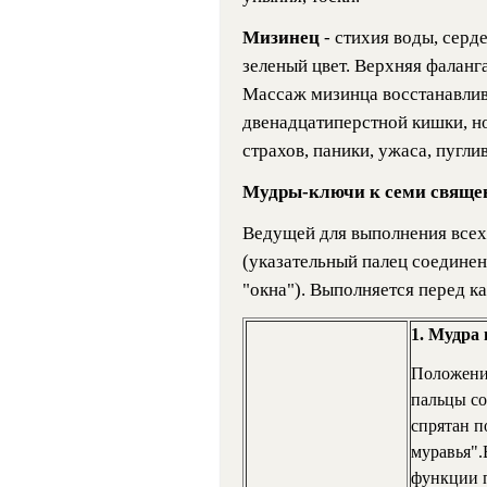
Мизинец
- стихия воды, серд
зеленый цвет. Верхняя фаланга
Массаж мизинца восстанавлива
двенадцатиперстной кишки, н
страхов, паники, ужаса, пугли
Мудры-ключи к семи свящ
Ведущей для выполнения всех
(указательный палец соединен
"окна"). Выполняется перед к
1. Мудра
Положение
пальцы со
спрятан п
муравья".
функции п