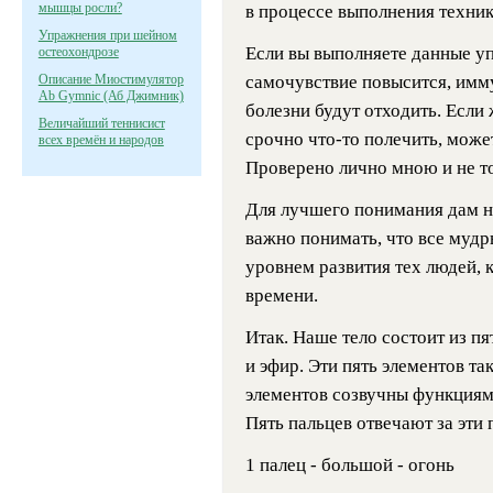
мышцы росли?
в процессе выполнения техник
Упражнения при шейном
Если вы выполняете данные у
остеохондрозе
Описание Миостимулятор
самочувствие повысится, имму
Ab Gymnic (Аб Джимник)
болезни будут отходить. Если 
Величайший теннисист
срочно что-то полечить, может
всех времён и народов
Проверено лично мною и не то
Для лучшего понимания дам н
важно понимать, что все мудр
уровнем развития тех людей, 
времени.
Итак. Наше тело состоит из пят
и эфир. Эти пять элементов т
элементов созвучны функциям
Пять пальцев отвечают за эти 
1 палец - большой - огонь