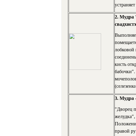
устраняет 
2. Мудра 
свадхист
Выполняет
помещаетс
лобковой к
соединены
кисть отк
бабочки".
мочеполов
(селезенк
3. Мудра 
"Дворец п
желудка",
Положение
правой ру