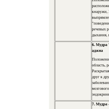
расположе
кнаружи, 
выпрямлен
"поведени
речевых р
дыхания, 
6. Мудра 
аджна
Положение
область, 
Раскрытая
друг к др
заболеван
мозгового
эндокрин
7. Мудра 