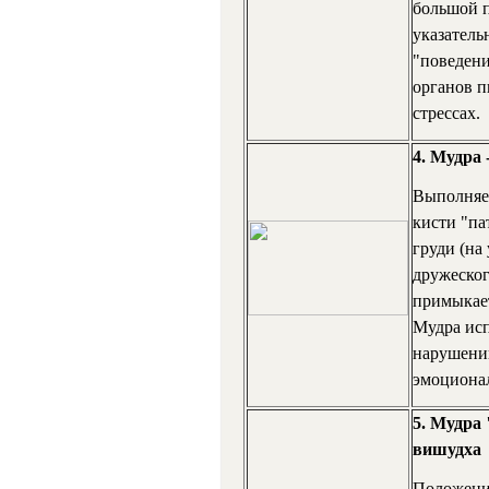
большой п
указатель
"поведени
органов п
стрессах.
4. Мудра 
Выполняе
кисти "па
груди (на
дружеског
примыкает
Мудра исп
нарушении
эмоционал
5. Мудра
вишудха
Положение