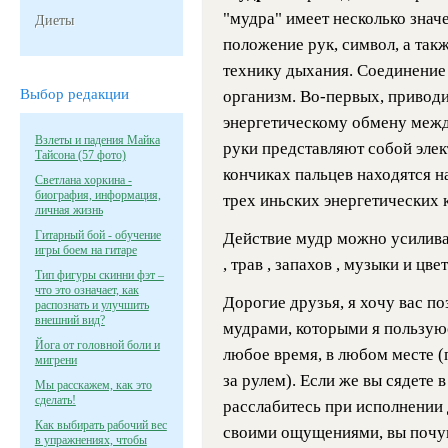
"мудра" имеет несколько знач
Диеты
положение рук, символ, а такж
технику дыхания. Соединение 
Выбор редакции
организм. Во-первых, привод
энергетическому обмену между
Взлеты и падения Майка
руки представляют собой элек
Тайсона (57 фото)
кончиках пальцев находятся н
Светлана хоркина -
биография, информация,
трех иньских энергетических 
личная жизнь
Гитарный бой - обучение
Действие мудр можно усилив
игры боем на гитаре
, трав , запахов , музыки и цвет
Тип фигуры скинни фэт –
что это означает, как
Дорогие друзья, я хочу вас п
распознать и улучшить
внешний вид?
мудрами, которыми я пользую
Йога от головной боли и
любое время, в любом месте (
мигрени
за рулем). Если же вы сядете 
Мы расскажем, как это
сделать!
расслабитесь при исполнении 
Как выбирать рабочий вес
своими ощущениями, вы почув
в упражнениях, чтобы