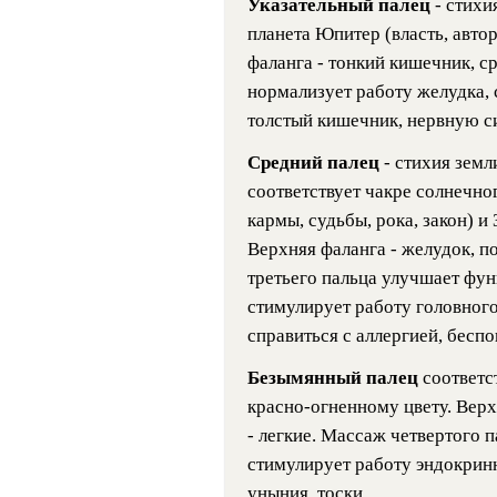
Указательный палец
- стихи
планета Юпитер (власть, автор
фаланга - тонкий кишечник, с
нормализует работу желудка, 
толстый кишечник, нервную си
Средний палец
- стихия земл
соответствует чакре солнечно
кармы, судьбы, рока, закон) и
Верхняя фаланга - желудок, п
третьего пальца улучшает фу
стимулирует работу головного
справиться с аллергией, бесп
Безымянный палец
соответс
красно-огненному цвету. Верх
- легкие. Массаж четвертого п
стимулирует работу эндокринн
уныния, тоски.