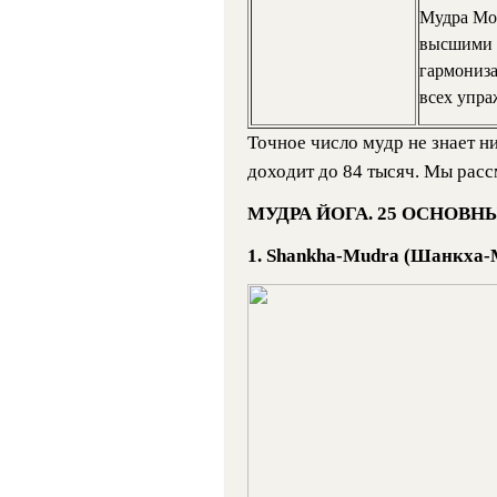
Мудра Мол
высшими 
гармониза
всех упра
Точное число мудр не знает н
доходит до 84 тысяч. Мы рас
МУДРА ЙОГА. 25 ОСНОВН
1. Shankhа-Mudra (Шанкха