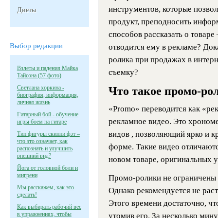
инструментов, которые позво
Диеты
продукт, преподносить инфор
способов рассказать о товаре 
Выбор редакции
отводится ему в рекламе? Док
ролика при продажах в интерне
Взлеты и падения Майка
съемку?
Тайсона (57 фото)
Светлана хоркина -
Что такое промо-ро
биография, информация,
личная жизнь
«Promo» переводится как «ре
Гитарный бой - обучение
рекламное видео. Это хроном
игры боем на гитаре
видов , позволяющий ярко и к
Тип фигуры скинни фэт –
что это означает, как
форме. Такие видео отличают
распознать и улучшить
внешний вид?
новом товаре, оригинальных у
Йога от головной боли и
мигрени
Промо-ролики не ограничены 
Мы расскажем, как это
Однако рекомендуется не раст
сделать!
Этого времени достаточно, чт
Как выбирать рабочий вес
в упражнениях, чтобы
утомив его. За несколько мин