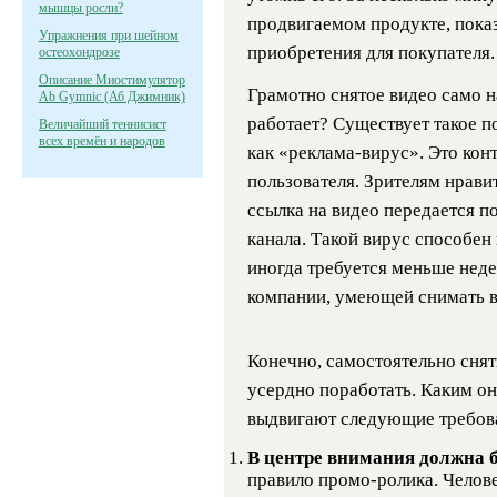
мышцы росли?
продвигаемом продукте, пока
Упражнения при шейном
приобретения для покупателя.
остеохондрозе
Описание Миостимулятор
Грамотно снятое видео само н
Ab Gymnic (Аб Джимник)
работает? Существует такое п
Величайший теннисист
всех времён и народов
как «реклама-вирус». Это ко
пользователя. Зрителям нравит
ссылка на видео передается п
канала. Такой вирус способен 
иногда требуется меньше неде
компании, умеющей снимать ви
Конечно, самостоятельно снят
усердно поработать. Каким о
выдвигают следующие требова
В центре внимания должна б
правило промо-ролика. Челове