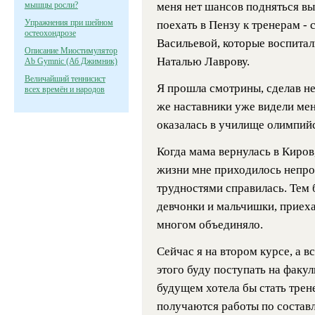
мышцы росли?
меня нет шансов подняться в
Упражнения при шейном
поехать в Пензу к тренерам - 
остеохондрозе
Васильевой, которые воспита
Описание Миостимулятор
Наталью Лаврову.
Ab Gymnic (Аб Джимник)
Величайший теннисист
Я прошла смотрины, сделав н
всех времён и народов
же наставники уже видели мен
оказалась в училище олимпийс
Когда мама вернулась в Киров
жизни мне приходилось непрос
трудностями справилась. Тем 
девчонки и мальчишки, приеха
многом объединяло.
Сейчас я на втором курсе, а в
этого буду поступать на факул
будущем хотела бы стать трен
получаются работы по состав