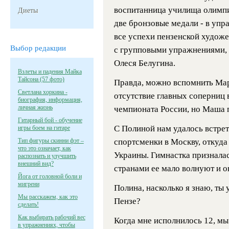
воспитанница училища олимпи
Диеты
две бронзовые медали - в упр
все успехи пензенской худож
Выбор редакции
с групповыми упражнениями, г
Олеся Белугина.
Взлеты и падения Майка
Тайсона (57 фото)
Правда, можно вспомнить Мари
Светлана хоркина -
отсутствие главных соперниц 
биография, информация,
личная жизнь
чемпионата России, но Маша 
Гитарный бой - обучение
С Полиной нам удалось встрет
игры боем на гитаре
Тип фигуры скинни фэт –
спортсменки в Москву, откуда
что это означает, как
Украины. Гимнастка призналас
распознать и улучшить
внешний вид?
странами ее мало волнуют и о
Йога от головной боли и
мигрени
Полина, насколько я знаю, ты 
Мы расскажем, как это
Пензе?
сделать!
Как выбирать рабочий вес
Когда мне исполнилось 12, мы
в упражнениях, чтобы