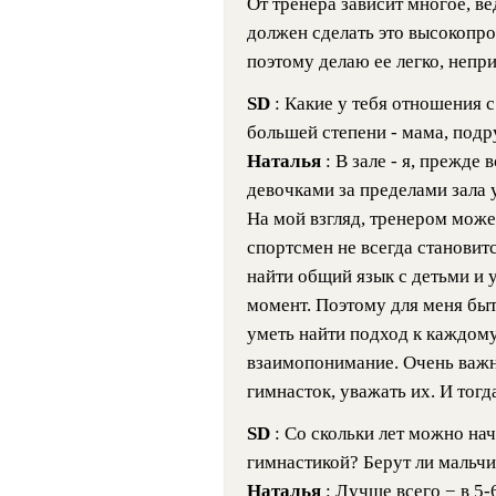
От тренера зависит многое, ве
должен сделать это высокопр
поэтому делаю ее легко, непр
SD
: Какие у тебя отношения 
большей степени - мама, подр
Наталья
: В зале - я, прежде
девочками за пределами зала 
На мой взгляд, тренером мож
спортсмен не всегда становит
найти общий язык с детьми и 
момент. Поэтому для меня быт
уметь найти подход к каждому
взаимопонимание. Очень важн
гимнасток, уважать их. И тогд
SD
: Со скольки лет можно на
гимнастикой? Берут ли мальчи
Наталья
: Лучше всего − в 5-