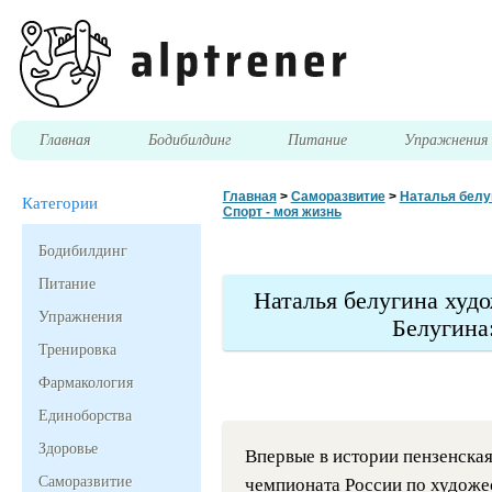
Главная
Бодибилдинг
Питание
Упражнени
Главная
>
Саморазвитие
>
Наталья белу
Категории
Спорт - моя жизнь
Бодибилдинг
Питание
Наталья белугина худ
Упражнения
Белугина
Тренировка
Фармакология
Единоборства
Здоровье
Впервые в истории пензенская
Саморазвитие
чемпионата России по художес