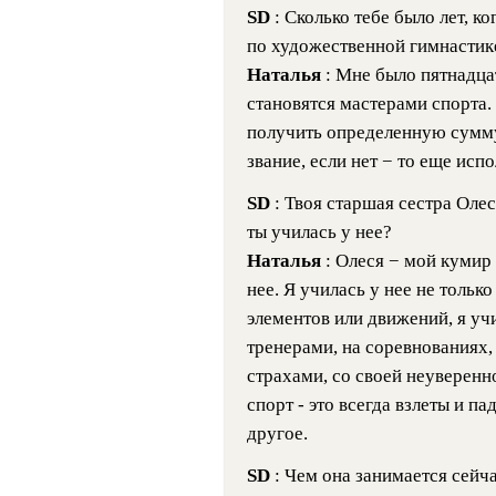
SD
: Сколько тебе было лет, к
по художественной гимнастик
Наталья
: Мне было пятнадцат
становятся мастерами спорта.
получить определенную сумму
звание, если нет − то еще исп
SD
: Твоя старшая сестра Оле
ты училась у нее?
Наталья
: Олеся − мой кумир 
нее. Я училась у нее не толь
элементов или движений, я учи
тренерами, на соревнованиях, 
страхами, со своей неуверенн
спорт - это всегда взлеты и па
другое.
SD
: Чем она занимается сейч