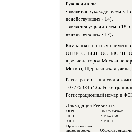
Руководитель:
- является руководителем в 15
недействующих - 14).
- является учредителем в 18 о
недействующих - 17).
Компания с полным наимен
ОТВЕТСТВЕННОСТЬЮ "НПО СТ
в регионе город Москва по ю
Москва, Щербаковская улица, д
Регистратор "" присвоил ко
1077759845426. Регистрацио
Регистрационный номер в ФС
Ликвидация Реквизиты
ОГРН
1077759845426
ИНН
7719648058
КПП
771901001
Организационно-
правовая форма
Общества с ограниче