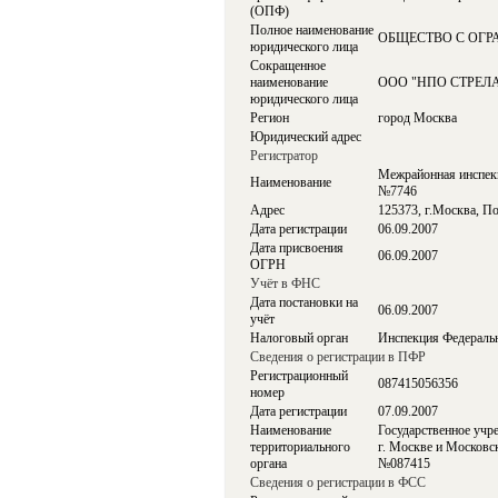
(ОПФ)
Полное наименование
ОБЩЕСТВО С ОГР
юридического лица
Сокращенное
наименование
ООО "НПО СТРЕЛ
юридического лица
Регион
город Москва
Юридический адрес
Регистратор
Межрайонная инспекц
Наименование
№7746
Адрес
125373, г.Москва, По
Дата регистрации
06.09.2007
Дата присвоения
06.09.2007
ОГРН
Учёт в ФНС
Дата постановки на
06.09.2007
учёт
Налоговый орган
Инспекция Федераль
Сведения о регистрации в ПФР
Регистрационный
087415056356
номер
Дата регистрации
07.09.2007
Наименование
Государственное учр
территориального
г. Москве и Московс
органа
№087415
Сведения о регистрации в ФСС