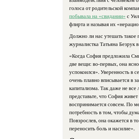
взаимодействия с человеком 
голоса от родительской компан
побывала на «свидании»
с Уил
флирта и называя их «нераци
Должно ли нас утешать такое
журналистка Татьяна Безрук в
«Когда София предложила Сми
две вещи: во-первых, она ясно
успокоился». Уверенность в с
очень плавно вписывается в 
капитализма. Так даже не все 
представьте, что София живет 
воспринимается совсем. По м
потребность в том, чтобы дум
Повзрослев, она окажется в т
переносить боль и насилие».