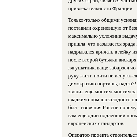
других стран, является част
привлекательности Франции.
Только-только общими усили
поставили охреневшую от без
максимально усложнив выдачу
пришла, что называется зрада,
надрывался кричать в лейку и
после второй бутылки вискаря 
лягушатник, ваще забарзел чо 
руку жал и почти не испугался
демократию портишь, падла?!
звонил еще многим-многим за
сладким сном шоколодного оли
был - изоляция России почему
вам еще один подлейший приме
европейских стандартов.
Оператор проекта строительс