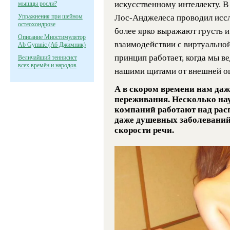
искусственному интеллекту. В
мышцы росли?
Упражнения при шейном
Лос-Анджелеса проводил иссле
остеохондрозе
более ярко выражают грусть и
Описание Миостимулятор
взаимодействии с виртуальной
Ab Gymnic (Аб Джимник)
принцип работает, когда мы в
Величайший теннисист
всех времён и народов
нашими щитами от внешней о
А в скором времени нам даж
переживания. Несколько на
компаний работают над рас
даже душевных заболеваний
скорости речи.