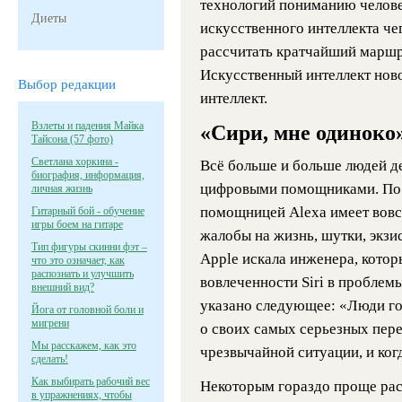
технологий пониманию челове
Диеты
искусственного интеллекта че
рассчитать кратчайший маршр
Искусственный интеллект ново
Выбор редакции
интеллект.
Взлеты и падения Майка
«Сири, мне одиноко
Тайсона (57 фото)
Светлана хоркина -
Всё больше и больше людей д
биография, информация,
цифровыми помощниками. По 
личная жизнь
помощницей Alexa имеет вовс
Гитарный бой - обучение
игры боем на гитаре
жалобы на жизнь, шутки, экзи
Тип фигуры скинни фэт –
Apple искала инженера, котор
что это означает, как
распознать и улучшить
вовлеченности Siri в проблемы
внешний вид?
указано следующее: «Люди гово
Йога от головной боли и
мигрени
о своих самых серьезных переж
Мы расскажем, как это
чрезвычайной ситуации, и ког
сделать!
Как выбирать рабочий вес
Некоторым гораздо проще рас
в упражнениях, чтобы