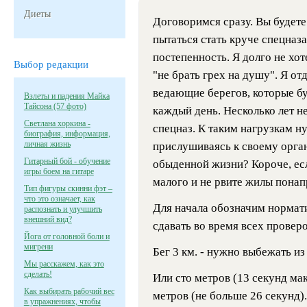
Диеты
Договоримся сразу. Вы будете 
пытаться стать круче спецназа
постепенность. Я долго не хот
Выбор редакции
"не брать грех на душу". Я отд
ведающие берегов, которые бу
Взлеты и падения Майка
Тайсона (57 фото)
каждый день. Несколько лет не
Светлана хоркина -
спецназ. К таким нагрузкам н
биография, информация,
личная жизнь
прислушиваясь к своему орган
Гитарный бой - обучение
обыденной жизни? Короче, есл
игры боем на гитаре
малого и не рвите жилы понапр
Тип фигуры скинни фэт –
что это означает, как
Для начала обозначим нормат
распознать и улучшить
внешний вид?
сдавать во время всех проверо
Йога от головной боли и
мигрени
Бег 3 км. - нужно выбежать из
Мы расскажем, как это
сделать!
Или сто метров (13 секунд ма
Как выбирать рабочий вес
метров (не больше 26 секунд).
в упражнениях, чтобы