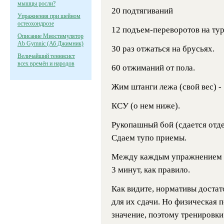
мышцы росли?
20 подтягиваний
Упражнения при шейном
остеохондрозе
12 подъем-переворотов на тур
Описание Миостимулятор
Ab Gymnic (Аб Джимник)
30 раз отжаться на брусьях.
Величайший теннисист
всех времён и народов
60 отжиманий от пола.
Жим штанги лежа (свой вес) - 
КСУ (о нем ниже).
Рукопашный бой (сдается отде
Сдаем тупо приемы.
Между каждым упражнением да
3 минут, как правило.
Как видите, нормативы достат
для их сдачи. Но физическая 
значение, поэтому тренировк