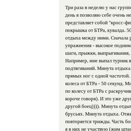
Три раза в неделю у нас групп
день я позволяю себе очень н
представляет собой "кросс-фит
покрышка от БТРа, кувалда. 5
отдыха между ними. Сначала р
упражнения - высокое поднима
шаги, прыжки, выпрыгивания, в
Например, мне выпал турник в
подтягиваний. Минута отдыха.
прямых ног с одной частотой.
колеса от БТРа - 50 секунд. 
по колесу от БТРа с раскручи
короче говоря). И это уже друг
другой боец)))). Минута отды
брусьях. Минута отдыха. Отжи
повторяется трижды. Часть бо
я в них не участвую (жим штан