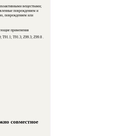
сихоактивными веществами;
овленные повреждением и
ью, повреждением или
бующие применения
T91.1; T91.3; Z99.3; Z99.8 .
жно совместное