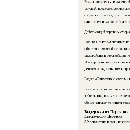
Если в составе семьи имеется 
условий, предусмотренных жи
социального найма; при этом 
одного человека, но не более ч
Действующий перечень утвержде
Новым Приказом значительно с
обостряющимися болезненными
расстройства и расстройства п
«Расстройства психологическо
детском и подростковом возра
Раздел «Эпилепсия с частыми 
Если на момент постановки се
заболеваний, при которых нево
обстоятельство не лишает сем
Выдержки из Перечня с
Действующий Перечень
3.Хронические и затяжные пси