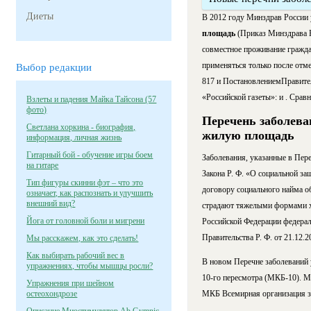
Диеты
В 2012 году Минздрав России
площадь
(Приказ Минздрава Р
совместное проживание гражда
применяться только после отм
Выбор редакции
817 и ПостановлениемПравител
«Российской газеты»: и . Сра
Взлеты и падения Майка Тайсона (57
фото)
Перечень заболева
Светлана хоркина - биография,
жилую площадь
информация, личная жизнь
Гитарный бой - обучение игры боем
Заболевания, указанные в Пер
на гитаре
Закона Р. Ф. «О социальной з
Тип фигуры скинни фэт – что это
договору социального найма о
означает, как распознать и улучшить
внешний вид?
страдают тяжелыми формами х
Йога от головной боли и мигрени
Российской Федерации федера
Правительства Р. Ф. от 21.12.2
Мы расскажем, как это сделать!
Как выбирать рабочий вес в
В новом Перечне заболеваний 
упражнениях, чтобы мышцы росли?
10-го пересмотра (МКБ-10). М
Упражнения при шейном
остеохондрозе
МКБ Всемирная организация зд