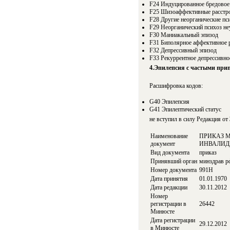
F24 Индуцированное бредовое 
F25 Шизоаффективные расстр
F28 Другие неорганические пс
F29 Неорганический психоз н
F30 Маниакальный эпизод
F31 Биполярное аффективное 
F32 Депрессивный эпизод
F33 Рекуррентное депрессивно
4.Эпилепсия с частыми при
Расшифровка кодов:
G40 Эпилепсия
G41 Эпилептический статус
не вступил в силу
Редакция от
Наименование
ПРИКАЗ М
документ
ИНВАЛИД
Вид документа
приказ
Принявший орган
минздрав р
Номер документа
991Н
Дата принятия
01.01.1970
Дата редакции
30.11.2012
Номер
регистрации в
26442
Минюсте
Дата регистрации
29.12.2012
в Минюсте