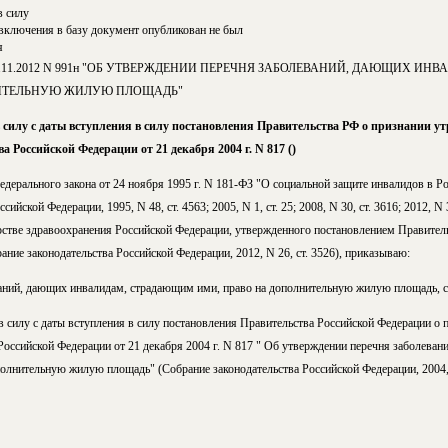
в силу
включения в базу документ опубликован не был
я
 30.11.2012 N 991н "ОБ УТВЕРЖДЕНИИ ПЕРЕЧНЯ ЗАБОЛЕВАНИЙ, ДАЮЩИХ И
НИТЕЛЬНУЮ ЖИЛУЮ ПЛОЩАДЬ"
 силу с даты вступления в силу постановления Правительства РФ о признании у
 Российской Федерации от 21 декабря 2004 г. N 817 ()
Федерального закона от 24 ноября 1995 г. N 181-ФЗ "О социальной защите инвалидов в Р
ийской Федерации, 1995, N 48, ст. 4563; 2005, N 1, ст. 25; 2008, N 30, ст. 3616; 2012, N
стве здравоохранения Российской Федерации, утвержденного постановлением Правител
ание законодательства Российской Федерации, 2012, N 26, ст. 3526), приказываю:
ваний, дающих инвалидам, страдающим ими, право на дополнительную жилую площадь, 
в силу с даты вступления в силу постановления Правительства Российской Федерации о
Российской Федерации от 21 декабря 2004 г. N 817 " Об утверждении перечня заболеван
олнительную жилую площадь" (Собрание законодательства Российской Федерации, 2004, N