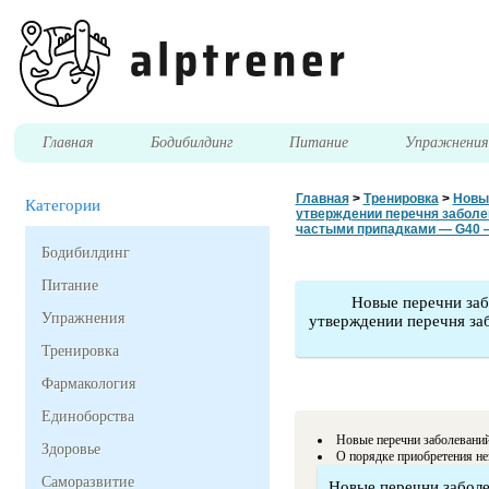
Главная
Бодибилдинг
Питание
Упражнени
Главная
>
Тренировка
>
Новые
Категории
утверждении перечня заболе
частыми припадками — G40 
Бодибилдинг
Питание
Новые перечни заб
Упражнения
утверждении перечня за
Тренировка
Фармакология
Единоборства
Новые перечни заболеваний
Здоровье
О порядке приобретения не
Саморазвитие
Новые перечни заболе