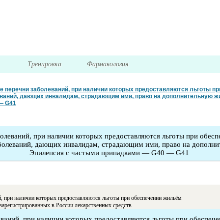
я
Тренировка
Фармакология
 перечни заболеваний, при наличии которых предоставляются льготы пр
ваний, дающих инвалидам, страдающим ими, право на дополнительную 
— G41
олеваний, при наличии которых предоставляются льготы при обесп
болеваний, дающих инвалидам, страдающим ими, право на дополн
Эпилепсия с частыми припадками — G40 — G41
, при наличии которых предоставляются льготы при обеспечении жильём
зарегистрированных в России лекарственных средств
ваний, при наличии которых предоставляются льготы при обеспеч