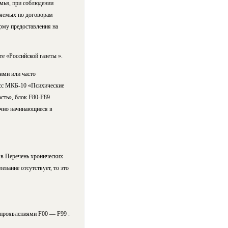
емья, при соблюдении
ляемых по договорам
рму предоставления на
е «Российской газеты ».
ими или часто
сс МКБ-10 «Психические
ость», блок F80-F89
ычно начинающиеся в
 в Перечень хронических
евание отсутствует, то это
 проявлениями F00 — F99 .