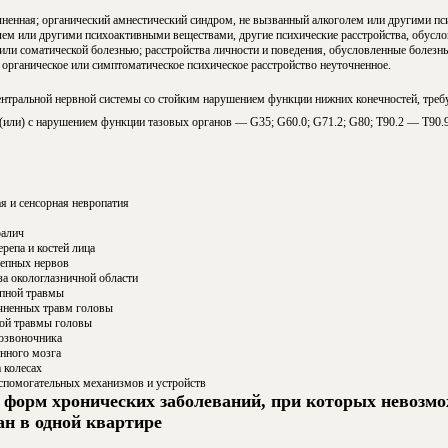
енная; органический амнестический синдром, не вызванный алкоголем или другими п
лем или другими психоактивными веществами, другие психические расстройства, обусл
или соматической болезнью; расстройства личности и поведения, обусловленные болезн
органическое или симптоматическое психическое расстройство неуточненное.
ентральной нервной системы со стойким нарушением функции нижних конечностей, тре
(или) с нарушением функции тазовых органов — G35; G60.0; G71.2; G80; T90.2 — T90.9; 
я и сенсорная невропатия
ралич
репа и костей лица
репных нервов
за окологлазничной области
епной травмы
чненных травм головы
ной травмы головы
озвоночника
нного мозга
 колесах
вспомогательных механизмов и устройств
форм хронических заболеваний, при которых невозмо
н в одной квартире