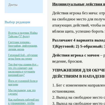
Индивидуальные действия в
Диеты
Действия игрока без мяча: от
на свободное место для получ
Выбор редакции
атакующих действий, чтобы о
вблизи щита, успешно бороть з
Взлеты и падения Майка
Тайсона (57 фото)
Различают 4 варианта выход
Светлана хоркина -
биография, информация,
1)Круговой; 2) S-образный; 
личная жизнь
Действия игрока с мячом
– 
Гитарный бой - обучение
игры боем на гитаре
ведение, бросков.
Тип фигуры скинни фэт –
что это означает, как
УПРАЖНЕНИЯ ДЛЯ ОБУЧ
распознать и улучшить
внешний вид?
ДЕЙСТВИЯМ В НАПАДЕНИ
Йога от головной боли и
мигрени
1. Бег с изменением направле
Мы расскажем, как это
остановками.
сделать!
2. Выход на свободное место 
Как выбирать рабочий вес
3. Выход на свободное место 
в упражнениях, чтобы