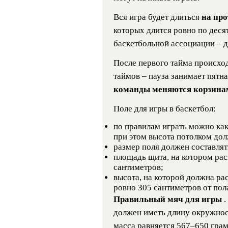
Вся игра будет длиться
на пр
которых длится ровно по деся
баскетбольной ассоциации – д
После первого тайма происход
таймов – пауза занимает пятн
команды меняются корзин
Поле для игры в баскетбол:
по правилам играть можно как 
при этом высота потолком дол
размер поля должен составлять
площадь щита, на котором рас
сантиметров;
высота, на которой должна ра
ровно 305 сантиметров от пол
Правильный мяч для игры
.
должен иметь длину окружност
масса равняется 567–650 грам