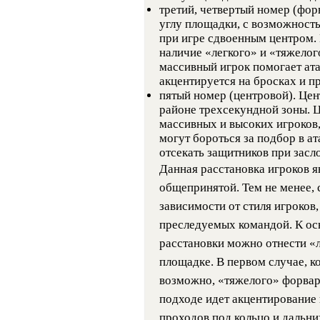
третий, четвертый номер (фо
углу площадки, с возможность
при игре сдвоенным центром.
наличие «легкого» и «тяжелог
массивный игрок помогает атак
акцентируется на бросках и п
пятый номер (центровой). Цент
районе трехсекундной зоны. 
массивных и высоких игроков,
могут бороться за подбор в ат
отсекать защитников при засл
Данная расстановка игроков я
общепринятой. Тем не менее, 
зависимости от стиля игроков
преследуемых командой. К о
расстановки можно отнести «
площадке. В первом случае, к
возможно, «тяжелого» форвар
подходе идет акцентирование
проходов под кольцо и дальни