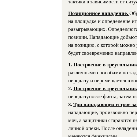
тактики в зависимости от сит
Позиционное нападение.
Обу
на площадке и определение и
разыгрывающих. Определяютс
позиции. Нападающие добьютс
на позицию, с которой можно 
будет своевременно направлен
1. Построение в треугольник
различными способами по зад
передачу и перемещается в ко
2.
Построение в треугольник
передачупосле финта, затем п
3.
Три нападающих и трое з
нападающие, произвольно пере
мяч, а защитники стараются пе
личной опеки. После овладен
меняются функциями.