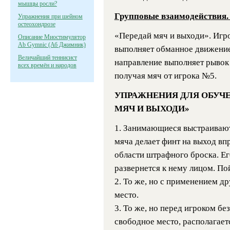
мышцы росли?
Групповые взаимодействия
Упражнения при шейном
остеохондрозе
«Передай мяч и выходи». Игр
Описание Миостимулятор
Ab Gymnic (Аб Джимник)
выполняет обманное движение 
Величайший теннисист
направление выполняет рывок
всех времён и народов
получая мяч от игрока №5.
УПРАЖНЕНИЯ ДЛЯ ОБУЧ
МЯЧ И ВЫХОДИ»
1. Занимающиеся выстраивают
мяча делает финт на выход впр
области штрафного броска. Ег
развернется к нему лицом. Пой
2. То же, но с применением д
место.
3. То же, но перед игроком бе
свободное место, располагает