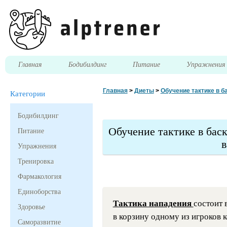
Главная
Бодибилдинг
Питание
Упражнени
Главная
>
Диеты
>
Обучение тактике в 
Категории
Бодибилдинг
Обучение тактике в бас
Питание
в
Упражнения
Тренировка
Фармакология
Единоборства
Тактика нападения
состоит 
Здоровье
в корзину одному из игроков 
Саморазвитие