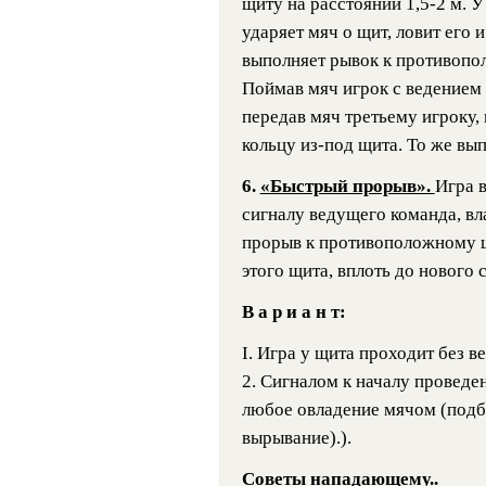
щиту на расстоянии 1,5-2 м. У
ударяет мяч о щит, ловит его 
выполняет рывок к противопо
Поймав мяч игрок с ведением
передав мяч третьему игроку,
кольцу из-под щита. То же вып
6.
«Быстрый прорыв».
Игра в
сигналу ведущего команда, в
прорыв к противоположному щ
этого щита, вплоть до нового 
В а р и а н т:
I. Игра у щита проходит без ве
2. Сигналом к началу провед
любое овладение мячом (подбо
вырывание).).
Советы нападающему..