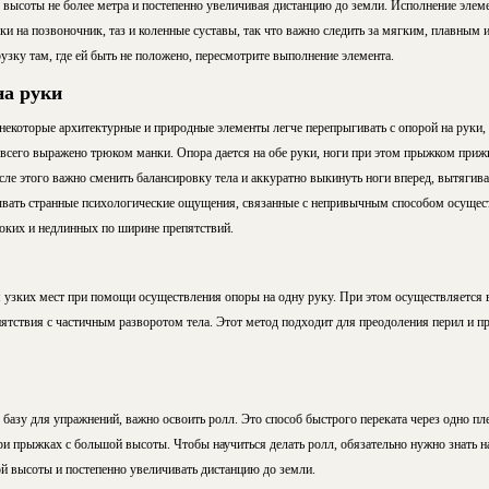
с высоты не более метра и постепенно увеличивая дистанцию до земли. Исполнение элем
ки на позвоночник, таз и коленные суставы, так что важно следить за мягким, плавны
узку там, где ей быть не положено, пересмотрите выполнение элемента.
на руки
екоторые архитектурные и природные элементы легче перепрыгивать с опорой на руки, 
сего выражено трюком манки. Опора дается на обе руки, ноги при этом прыжком прижи
ле этого важно сменить балансировку тела и аккуратно выкинуть ноги вперед, вытягива
вать странные психологические ощущения, связанные с непривычным способом осущест
соких и недлинных по ширине препятствий.
я узких мест при помощи осуществления опоры на одну руку. При этом осуществляется в
пятствия с частичным разворотом тела. Этот метод подходит для преодоления перил и 
базу для упражнений, важно освоить ролл. Это способ быстрого переката через одно пл
ри прыжках с большой высоты. Чтобы научиться делать ролл, обязательно нужно знать н
й высоты и постепенно увеличивать дистанцию до земли.