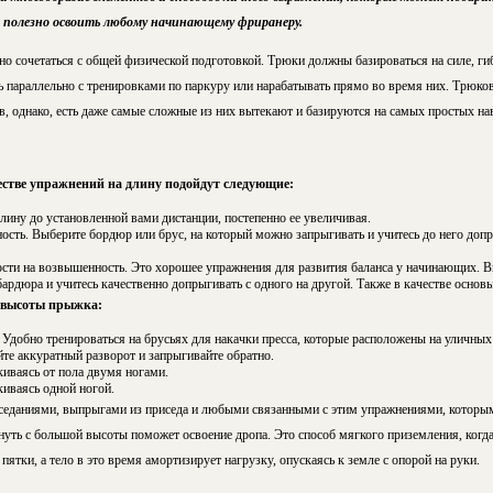
 полезно освоить любому начинающему фриранеру.
о сочетаться с общей физической подготовкой. Трюки должны базироваться на силе, гиб
 параллельно с тренировками по паркуру или нарабатывать прямо во время них. Трюков
в, однако, есть даже самые сложные из них вытекают и базируются на самых простых на
честве упражнений на длину подойдут следующие:
ину до установленной вами дистанции, постепенно ее увеличивая.
сть. Выберите бордюр или брус, на который можно запрыгивать и учитесь до него доп
ти на возвышенность. Это хорошее упражнения для развития баланса у начинающих. В
ардюра и учитесь качественно допрыгивать с одного на другой. Также в качестве основ
 высоты прыжка:
 Удобно тренироваться на брусьях для накачки пресса, которые расположены на уличных
йте аккуратный разворот и запрыгивайте обратно.
киваясь от пола двумя ногами.
киваясь одной ногой.
седаниями, выпрыгами из приседа и любыми связанными с этим упражнениями, которы
нуть с большой высоты поможет освоение дропа. Это способ мягкого приземления, когд
пятки, а тело в это время амортизирует нагрузку, опускаясь к земле с опорой на руки.