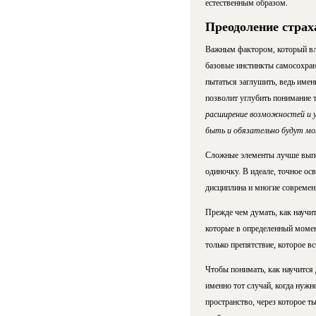
естественным образом.
Преодоление страх
Важным фактором, который вли
базовые инстинкты самосохран
пытаться заглушить, ведь име
позволит углубить понимание 
расширение возможностей и ул
быть и обязательно будут мо
Сложные элементы лучше выпол
одиночку. В идеале, точное о
дисциплина и многие современн
Прежде чем думать, как научить
которые в определенный момент
только препятствие, которое в
Чтобы понимать, как научится 
именно тот случай, когда нуж
пространство, через которое т