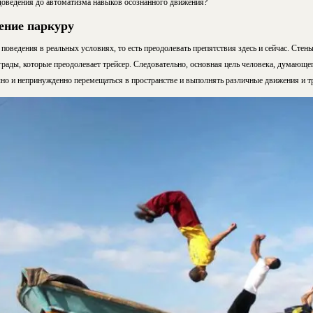
 доведения до автоматизма навыков осознанного движения?
чение паркуру
поведения в реальных условиях, то есть преодолевать препятствия здесь и сейчас. Стен
еграды, которые преодолевает трейсер. Следовательно, основная цель человека, думающег
ично и непринужденно перемещаться в пространстве и выполнять различные движения и т