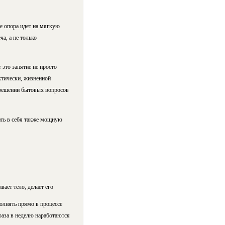
е опора идет на мягкую
а, а не только
это занятие не просто
ктически, жизненной
 решении бытовых вопросов
ать в себя также мощную
ает тело, делает его
олнять прямо в процессе
раза в неделю наработаются