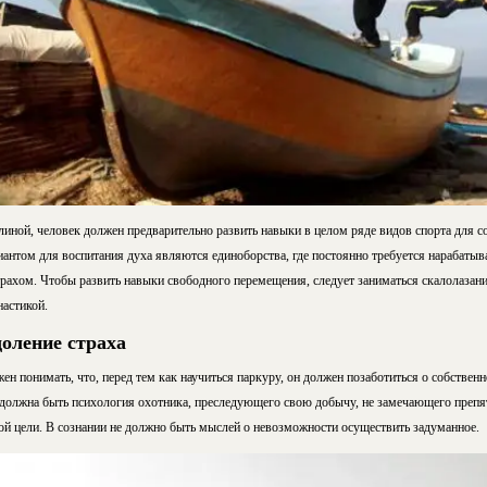
линой, человек должен предварительно развить навыки в целом ряде видов спорта для 
антом для воспитания духа являются единоборства, где постоянно требуется нарабатыв
рахом. Чтобы развить навыки свободного перемещения, следует заниматься скалолазание
настикой.
оление страха
ен понимать, что, перед тем как научиться паркуру, он должен позаботиться о собствен
а должна быть психология охотника, преследующего свою добычу, не замечающего препят
й цели. В сознании не должно быть мыслей о невозможности осуществить задуманное.