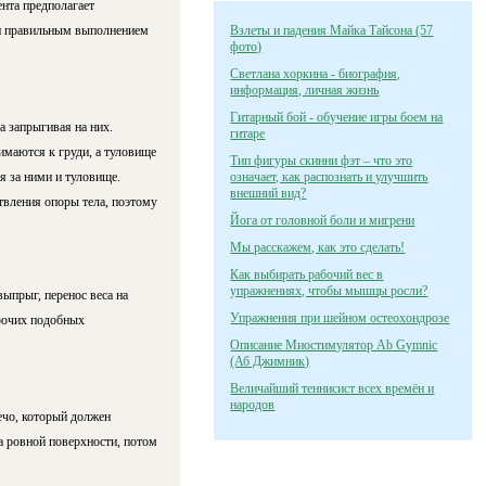
ента предполагает
м и правильным выполнением
Взлеты и падения Майка Тайсона (57
фото)
Светлана хоркина - биография,
информация, личная жизнь
Гитарный бой - обучение игры боем на
а запрыгивая на них.
гитаре
маются к груди, а туловище
Тип фигуры скинни фэт – что это
я за ними и туловище.
означает, как распознать и улучшить
внешний вид?
вления опоры тела, поэтому
Йога от головной боли и мигрени
Мы расскажем, как это сделать!
Как выбирать рабочий вес в
упражнениях, чтобы мышцы росли?
ыпрыг, перенос веса на
Упражнения при шейном остеохондрозе
прочих подобных
Описание Миостимулятор Ab Gymnic
(Аб Джимник)
Величайший теннисист всех времён и
народов
ечо, который должен
а ровной поверхности, потом