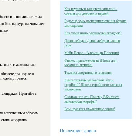
Как научиться танцевать хип-хоп –
советы для девочек и парней
кости и выносливости тела.
Рудольф эрих распеприключения барона
ая база паркура насчитывает
мюнхаузена
выках.
Как уменьшить растянутый желудок?
Денис лебедев Денис лебедев заячья
губа
Майк Перес – Александр Поветкин
Фитнес-приложения на iPhone для
рыгивать с максимально
мужчин и женщин
Техника спортивного плавания
ыбираете два недалеко
ы подойдут рельсы.
Книга татьяны малаховой "будь
стройной" Школа стройности татьяны
малаховой
 площадках. Прыгайте с
Сколько ног или Почему ВКонтакте
заполонили жирафы?
Вам нравятся накаченные парни?
ми естественным образом
а стопы аккуратно
Последние записи