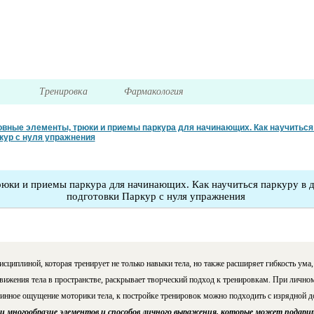
я
Тренировка
Фармакология
вные элементы, трюки и приемы паркура для начинающих. Как научиться
кур с нуля упражнения
юки и приемы паркура для начинающих. Как научиться паркуру в 
подготовки Паркур с нуля упражнения
сциплиной, которая тренирует не только навыки тела, но также расширяет гибкость ума,
вижения тела в пространстве, раскрывает творческий подход к тренировкам. При лично
бинное ощущение моторики тела, к постройке тренировок можно подходить с изрядной д
и многообразие элементов и способов личного выражения, которые может подарить