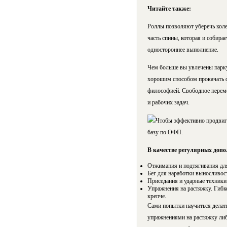
Читайте также:
Роллы позволяют уберечь коле
часть спины, которая и собира
одностороннее выполнение.
Чем больше вы увлечены парку
хорошим способом прокачать ф
философией. Свободное переме
и рабочих задач.
Чтобы эффективно продвига
базу по ОФП.
В качестве регулярных доп
Отжимания и подтягивания для
Бег для наработки выносливост
Приседания и ударные техники
Упражнения на растяжку. Гибко
крепче.
Сами попытки научиться делат
упражнениями на растяжку либо