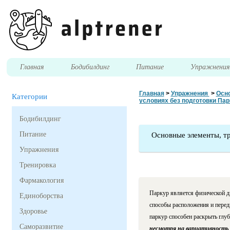
Главная
Бодибилдинг
Питание
Упражнени
Главная
>
Упражнения
>
Осно
Категории
условиях без подготовки Пар
Бодибилдинг
Питание
Основные элементы, тр
Упражнения
Тренировка
Фармакология
Паркур является физической ди
Единоборства
способы расположения и перед
Здоровье
паркур способен раскрыть глу
Саморазвитие
несмотря на вариативность 