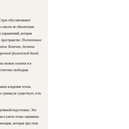
 Страх обуславливают
 совсем не обязательно
я упражнений, которая
 пространстве.
Постепенное
ентов. Конечно, должны
рочной физической базой.
ты можно освоить и в
статочно свободная
выков владения телом,
 границ не существует, есть
ортивной подготовки. Это
и и уметь точно оценивать
визация, которая при этом