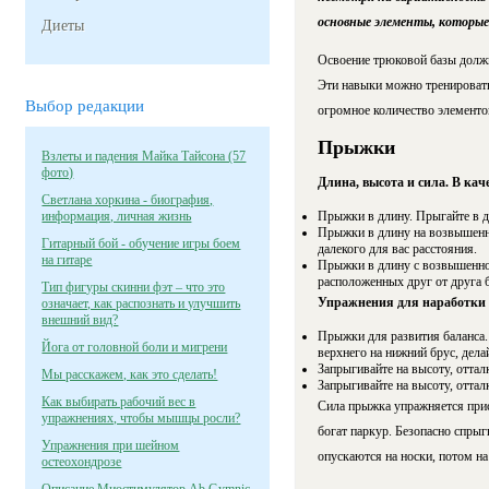
основные элементы, которые
Диеты
Освоение трюковой базы должн
Эти навыки можно тренировать
Выбор редакции
огромное количество элементо
Прыжки
Взлеты и падения Майка Тайсона (57
фото)
Длина, высота и сила. В ка
Светлана хоркина - биография,
информация, личная жизнь
Прыжки в длину. Прыгайте в дл
Прыжки в длину на возвышенно
Гитарный бой - обучение игры боем
далекого для вас расстояния.
на гитаре
Прыжки в длину с возвышеннос
расположенных друг от друга б
Тип фигуры скинни фэт – что это
Упражнения для наработки
означает, как распознать и улучшить
внешний вид?
Прыжки для развития баланса.
Йога от головной боли и мигрени
верхнего на нижний брус, дела
Запрыгивайте на высоту, оттал
Мы расскажем, как это сделать!
Запрыгивайте на высоту, оттал
Как выбирать рабочий вес в
Сила прыжка упражняется при
упражнениях, чтобы мышцы росли?
богат паркур. Безопасно спрыг
Упражнения при шейном
опускаются на носки, потом на 
остеохондрозе