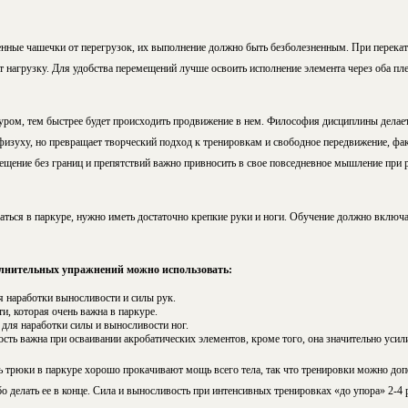
нные чашечки от перегрузок, их выполнение должно быть безболезненным. При перекат
ет нагрузку. Для удобства перемещений лучше освоить исполнение элемента через оба плеч
ром, тем быстрее будет происходить продвижение в нем. Философия дисциплины делает 
изуху, но превращает творческий подход к тренировкам и свободное передвижение, фа
щение без границ и препятствий важно привносить в свое повседневное мышление при
ться в паркуре, нужно иметь достаточно крепкие руки и ноги. Обучение должно включ
олнительных упражнений можно использовать:
 наработки выносливости и силы рук.
и, которая очень важна в паркуре.
 для наработки силы и выносливости ног.
сть важна при осваивании акробатических элементов, кроме того, она значительно усилив
ь трюки в паркуре хорошо прокачивают мощь всего тела, так что тренировки можно доп
 делать ее в конце. Сила и выносливость при интенсивных тренировках «до упора» 2-4 