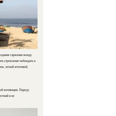
создания гармонии между
ать стремление побеждать и
м, легкой атлетикой,
ной мотивации. Паркур
ствий и не