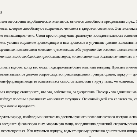
а
яет на освоение акробатических элементов, является способность преодолевать страх.
ения, которые способствуют сохранению человека в здоровом состоянии. Эти инстинкты
нно они защищают тело. Стоит просто продумать грамотную последовательность освоени
тела, усилить ощущение происходящих в нем процессов и улучшить чувство положения в
учшение навыков тела позволит чувствовать себя уверенно для освоения новых элем
менты, когда необходимо преодолеть страх, но эти моменты должны сочетаться с п
нять вдвоем, когда вас может подстраховать более опытный товарищ. Простые элемен
своение элементов должно сопровождаться рекомендациями тренера, однако, паркур — до
ые фриранеры когда-то осваивали все самостоятельно или в кругу таких же новичков.
ся паркуру, стоит узнать, что это, собственно, за дисциплина. Паркур - это единение на
 будут полезны в различных жизненных ситуациях. Основной идеей его является то, что
сегда можно преодолеть.
делать паркур, необходимо изначально достичь нужного психологического настроя и сп
но соединить физическую силу, моральную мощь, координацию движений, скорость реакци
ы перемещаешься. Как научиться паркуру, ведь это преимущественно двигательная импро