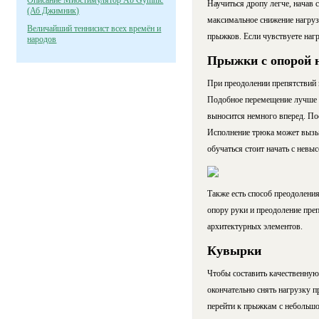
Описание Миостимулятор Ab Gymnic
Научиться дропу легче, начав 
(Аб Джимник)
максимальное снижение нагруз
Величайший теннисист всех времён и
прыжков. Если чувствуете нагр
народов
Прыжки с опорой 
При преодолении препятствий н
Подобное перемещение лучше в
выносится немного вперед. Пос
Исполнение трюка может вызы
обучаться стоит начать с невы
Также есть способ преодолени
опору руки и преодоление пре
архитектурных элементов.
Кувырки
Чтобы составить качественную 
окончательно снять нагрузку п
перейти к прыжкам с небольшо