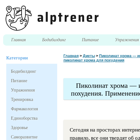
Главная
Бодибилдинг
Питание
Упражнени
Главная
>
Диеты
>
Пиколинат хрома — и
Категории
пиколинат хрома для похудения
Бодибилдинг
Питание
Пиколинат хрома — 
Упражнения
похудения. Применени
Тренировка
Фармакология
Единоборства
Здоровье
Сегодня на просторах интерне
Саморазвитие
правило, все они твердят об о