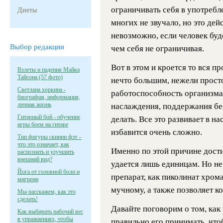
ограничивать себя в употребл
Диеты
многих не звучало, но это дей
невозможно, если человек буд
Выбор редакции
чем себя не ограничивая.
Вот в этом и кроется то вся п
Взлеты и падения Майка
Тайсона (57 фото)
нечто большим, нежели прост
Светлана хоркина -
работоспособность организма
биография, информация,
личная жизнь
наслаждения, поддержания бес
Гитарный бой - обучение
делать. Все это развивает в на
игры боем на гитаре
избавится очень сложно.
Тип фигуры скинни фэт –
что это означает, как
Именно по этой причине дости
распознать и улучшить
внешний вид?
удается лишь единицам. Но не
Йога от головной боли и
препарат, как пиколинат хрома
мигрени
мучному, а также позволяет ко
Мы расскажем, как это
сделать!
Давайте поговорим о том, как
Как выбирать рабочий вес
в упражнениях, чтобы
правильно его принимать, что