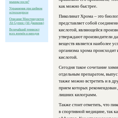
мышцы росли?
как можно быстрее.
Упражнения при шейном
остеохондрозе
Пиколинат Хрома – это биолог
Описание Миостимулятор
представляет собой соединен
Ab Gymnic (Аб Джимник)
кислотой, являющейся произв
Величайший теннисист
всех времён и народов
утверждают производители да
веществ является наиболее у
организма хрома происходит и
кислотой.
Сегодня такое сочетание хими
отдельным препаратом, выпус
также можно встретить и в др
прием которых рекомендован 
лишних килограмм.
Также стоит отметить, что пи
в спортивной медицине, так к