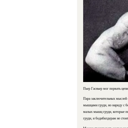
Пьер Гасньер мог порвать цепи
Пара заключительных мыслей о
мышцами груди, но наряду с б
малых мышц груди, которые по
груди, и бодибилдерам не стои