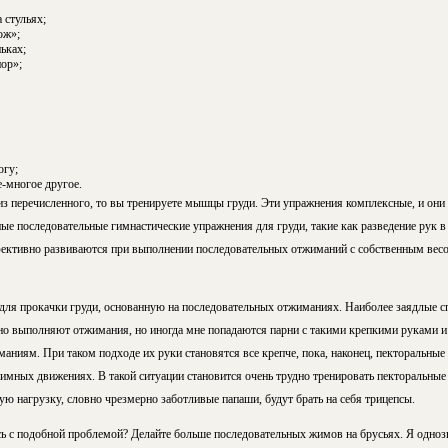
 стульях;
ож»;
ьках;
ор»;
огу;
-многое другое.
из перечисленного, то вы тренируете мышцы груди. Эти упражнения комплексные, и они
е последовательные гимнастические упражнения для груди, такие как разведение рук в 
ективно развиваются при выполнении последовательных отжиманий с собственным весом,
ля прокачки груди, основанную на последовательных отжиманиях. Наиболее заядлые с
о выполняют отжимания, но иногда мне попадаются парни с такими крепкими руками и 
аниям. При таком подходе их руки становятся все крепче, пока, наконец, пекторальны
имных движениях. В такой ситуации становится очень трудно тренировать пекторальные
ую нагрузку, словно чрезмерно заботливые папаши, будут брать на себя трицепсы.
ись с подобной проблемой? Делайте больше последовательных жимов на брусьях. Я одно