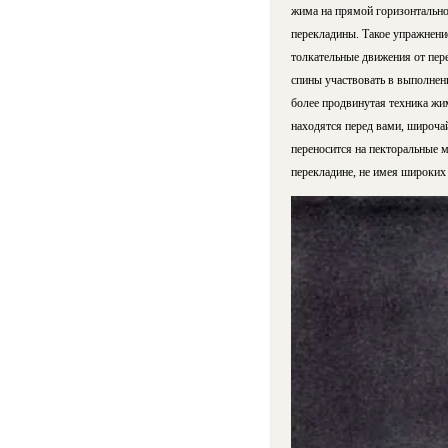
жима на прямой горизонтальной
перекладины. Такое упражнени
толкательные движения от пе
спины участвовать в выполнен
более продвинутая техника жим
находятся перед вами, широча
переносится на пекторальные 
перекладине, не имея широких