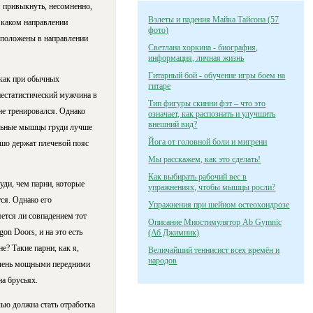
м привыкнуть, несомненно,
Взлеты и падения Майка Тайсона (57
 каком направлении
фото)
сположены в направлении
Светлана хоркина - биография,
информация, личная жизнь
Гитарный бой - обучение игры боем на
 как при обычных
гитаре
днестатистический мужчина в
Тип фигуры скинни фэт – что это
не тренировался. Однако
означает, как распознать и улучшить
внешний вид?
ральные мышцы груди лучше
Йога от головной боли и мигрени
шо держат плечевой пояс
Мы расскажем, как это сделать!
Как выбирать рабочий вес в
ди, чем парни, которые
упражнениях, чтобы мышцы росли?
ся. Однако его
Упражнения при шейном остеохондрозе
ется ли совпадением тот
Описание Миостимулятор Ab Gymnic
on Doors, и на это есть
(Аб Джимник)
е? Такие парни, как я,
Величайший теннисист всех времён и
народов
очень мощными передними
а брусьях.
ью должна стать отработка