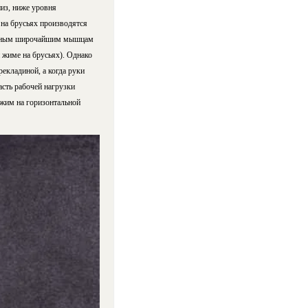
низ, ниже уровня
на брусьях производятся
мощным широчайшим мышцам
 жиме на брусьях). Однако
екладиной, а когда руки
сть рабочей нагрузки
 жим на горизонтальной