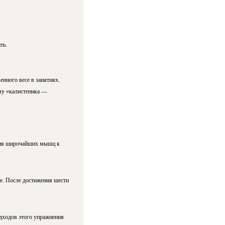
ть.
енного весе в занятиях.
ему «калистеника —
ения широчайших мышц к
е. После достижения шести
дходов этого упражнения