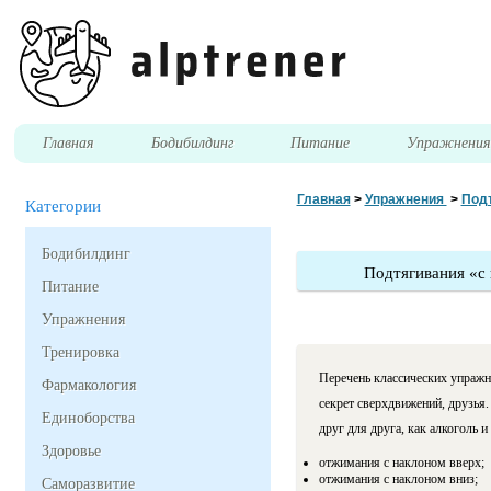
Главная
Бодибилдинг
Питание
Упражнени
Главная
>
Упражнения
>
Подт
Категории
Бодибилдинг
Подтягивания «с
Питание
Упражнения
Тренировка
Перечень классических упражн
Фармакология
секрет сверхдвижений, друзья
Единоборства
друг для друга, как алкоголь и
Здоровье
отжимания с наклоном вверх;
отжимания с наклоном вниз;
Саморазвитие