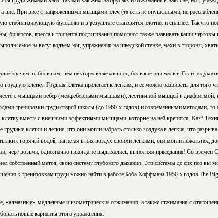
ы груди жимами вниз, такими как жим на брусьях и отжимания в наклоне, но я убежд
, а вис. При висе с напряженными мышцами плеч (то есть не опущенными, не расслабле
ю стабилизирующую функцию и в результате становятся плотнее и сильнее. Так что 
, бицепсов, пресса и трицепса подтягивания помогают также развивать ваши чертовы
полняемое на весу: подъем ног, упражнения на шведской стенке, махи в стороны, хваты
является чем-то большим, чем пекторальные мышцы, большие или малые. Если подумать,
 грудную клетку. Грудная клетка прилегает к легким, и ее можно развивать, для того ч
вместе с мышцами ребер (межреберными мышцами), лестничной мышцей и диафрагмой, ко
тодами тренировки груди старой школы (до 1960-х годов) и современными методами, то 
 клетку вместе с внешними эффектными мышцами, которые на ней крепятся. Как? Техн
 грудные клетки и легкие, что они могли набрать столько воздуха в легкие, что разрыва
тылки с горячей водой, нагнетая в них воздух своими легкими, они могли лежать под до
ни, черт возьми, однозначно никогда не выдыхались, выполняя приседания! Со времен С
имел собственный метод, свою систему глубокого дыхания. Эти системы до сих пор вы мо
шения к тренировкам груди можно найти в работе Боба Хоффмана 1950-х годов The Big
, «алмазные», медленные и изометрические отжимания, а также отжимания с отягощени
бовать новые варианты этого упражнения.