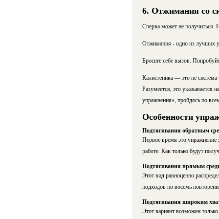
6. Отжимания со 
Сперва может не получиться. Н
Отжимания - одно из лучших у
Бросьте себе вызов. Попробуй
Калистеника — это не система т
Разумеется, это указывается 
упражнения», пройдясь по все
Особенности упраж
Подтягивания обратным сре
Первое время это упражнение 
работе. Как только будут полу
Подтягивания прямым сред
Этот вид равноценно распреде
подходов по восемь повторен
Подтягивания широким хва
Этот вариант возможен тольк