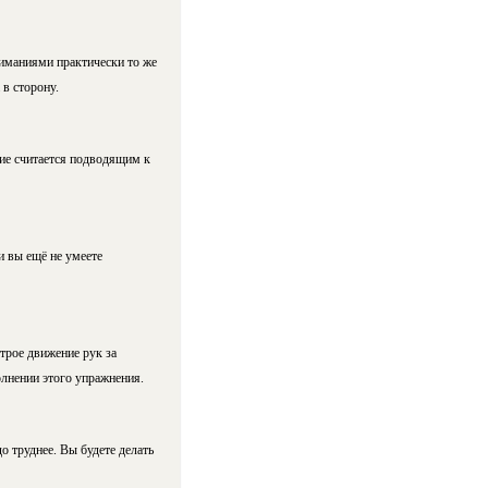
жиманиями практически то же
 в сторону.
ние считается подводящим к
и вы ещё не умеете
трое движение рук за
олнении этого упражнения.
 труднее. Вы будете делать