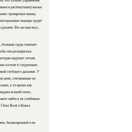
ен, что лучшее упражнение
нными и растянутыми) малые
помимо тренировки мышц
 пекторальные мышцы груди!
 руками. Все на ваш вкус,
 большая грудь означает
тобы она расширялась
торая надувает легкие.
она состоит в следующем:
икой глубокого дыхания. У
ли цепи, стягивавшие их
сками, в то время как
андова всякий силач,
жете найти в их учебниках.
 Chest Book («Книга
ем, балансировкой и на