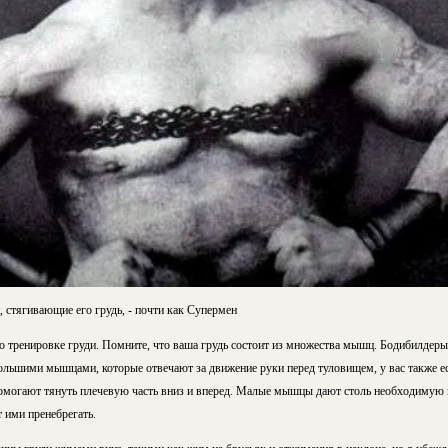
, стягивающие его грудь, - почти как Супермен
 тренировке груди. Помните, что ваша грудь состоит из множества мышц. Бодибилдеры
ольшими мышцами, которые отвечают за движение руки перед туловищем, у вас также е
могают тянуть плечевую часть вниз и вперед. Малые мышцы дают столь необходимую г
т ими пренебрегать.