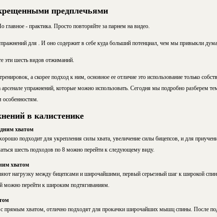
скрещенными предплечьями
о главное - практика. Просто повторяйте за парнем на видео.
пражнений для . И оно содержит в себе куда больший потенциал, чем мы привыкли дума
те эти шесть видов отжиманий.
ренировок, а скорее подход к ним, основное ее отличие это использование только собств
на арсенале упражнений, которые можно использовать. Сегодня мы подробно разберем т
м особенностям.
нений в калистенике
дним хватом
хорошо подходит для укрепления силы хвата, увеличение силы бицепсов, и для приуч
чаться шесть подходов по 8 можно перейти к следующему виду.
ним хватом
ляют нагрузку между бицепсами и широчайшими, первый серьезный шаг к широкой спин
ий можно перейти к широким подтягиваниям.
том
о с прямым хватом, отлично подходят для прокачки широчайших мышц спины. После по