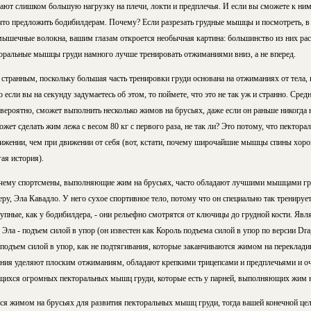
дают слишком большую нагрузку на плечи, локти и предплечья. И если вы сможете к ни
что предложить бодибилдерам. Почему? Если разрезать грудные мышцы и посмотреть, в
ышечные волокна, вашим глазам откроется необычная картина: большинство из них ра
кторальные мышцы груди намного лучше тренировать отжиманиями вниз, а не вперед.
 странным, поскольку большая часть тренировки груди основана на отжиманиях от тела,
если вы на секунду задумаетесь об этом, то поймете, что это не так уж и странно. Сре
вероятно, сможет выполнить несколько жимов на брусьях, даже если он раньше никогда 
ожет сделать жим лежа с весом 80 кг с первого раза, не так ли? Это потому, что пекто
ижении, чем при движении от себя (вот, кстати, почему широчайшие мышцы спины хоро
ая история).
очему спортсмены, выполняющие жим на брусьях, часто обладают лучшими мышцами гру
у, Эла Кавадло. У него сухое спортивное тело, потому что он специально так тренирует
пные, как у бодибилдера, - они рельефно смотрятся от ключицы до грудной кости. Явля
Эла - подъем силой в упор (он известен как Король подъема силой в упор по версии Drag
 подъем силой в упор, как не подтягивания, которые заканчиваются жимом на перекладин
ния уделяют плоским отжиманиям, обладают крепкими трицепсами и предплечьями и 
щихся огромных пекторальных мышц груди, которые есть у парней, выполняющих жим н
ься жимом на брусьях для развития пекторальных мышц груди, тогда вашей конечной цел