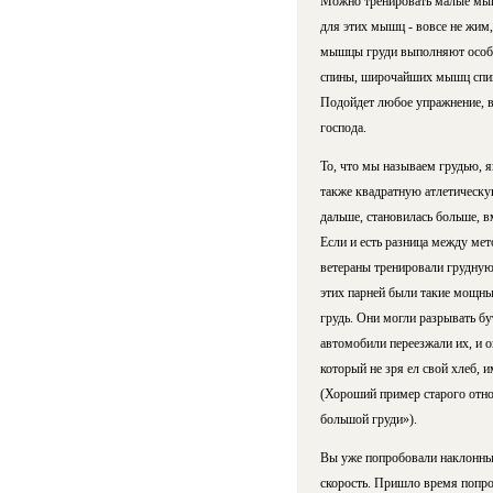
Можно тренировать малые мышц
для этих мышц - вовсе не жим
мышцы груди выполняют особу
спины, широчайших мышц спины
Подойдет любое упражнение, вы
господа.
То, что мы называем грудью, 
также квадратную атлетическую
дальше, становилась больше, 
Если и есть разница между ме
ветераны тренировали грудную
этих парней были такие мощные
грудь. Они могли разрывать бу
автомобили переезжали их, и о
который не зря ел свой хлеб, 
(Хороший пример старого отно
большой груди»).
Вы уже попробовали наклонные
скорость. Пришло время попро