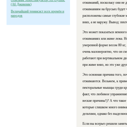
Описание Миостимулятор Ab Gymnic
отжиманий, поскольку они не 
(Аб Джимник)
отжиманиям на брусьях будет 
Величайший теннисист всех времён и
народов
расположены самые глубокие м
вниз, а не наружу. Вывод: пе
Это может показаться немного
отжиманиях или жиме лежа. Но 
умеренной форме весом 80 кг, 
очень маловероятно, что он см
работают при вертикальном дв
при жиме вниз, но это уже друг
Это основная причина того, п
отжимаются. Возьмем, к пример
пекторальные мышцы груди кру
факт, что любимое упражнение 
веские причины!)? А что такое
которые слишком много внима
дельтами, однако без выделяю
Если вы всерьез решили занят