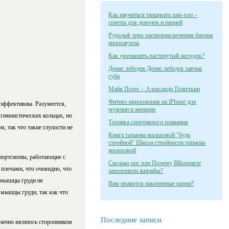
Как научиться танцевать хип-хоп –
советы для девочек и парней
Рудольф эрих распеприключения барона
мюнхаузена
Как уменьшить растянутый желудок?
Денис лебедев Денис лебедев заячья
губа
Майк Перес – Александр Поветкин
Фитнес-приложения на iPhone для
 эффективны. Разумеется,
мужчин и женщин
гимнастических кольцах, но
Техника спортивного плавания
 так что такие глупости не
Книга татьяны малаховой "будь
стройной" Школа стройности татьяны
малаховой
портсмены, работающие с
Сколько ног или Почему ВКонтакте
плечами, что очевидно, что
заполонили жирафы?
е мышцы груди не
Вам нравятся накаченные парни?
 мышцы груди, так как что
Последние записи
значно являюсь сторонником