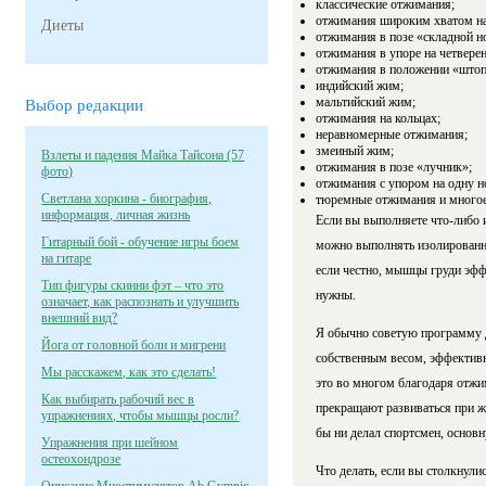
классические отжимания;
отжимания широким хватом на
Диеты
отжимания в позе «складной н
отжимания в упоре на четверен
отжимания в положении «штоп
индийский жим;
мальтийский жим;
Выбор редакции
отжимания на кольцах;
неравномерные отжимания;
змеиный жим;
Взлеты и падения Майка Тайсона (57
отжимания в позе «лучник»;
фото)
отжимания с упором на одну н
Светлана хоркина - биография,
тюремные отжимания и многое
информация, личная жизнь
Если вы выполняете что-либо 
Гитарный бой - обучение игры боем
можно выполнять изолированны
на гитаре
если честно, мышцы груди эфф
Тип фигуры скинни фэт – что это
нужны.
означает, как распознать и улучшить
внешний вид?
Я обычно советую программу д
Йога от головной боли и мигрени
собственным весом, эффективн
Мы расскажем, как это сделать!
это во многом благодаря отжим
Как выбирать рабочий вес в
прекращают развиваться при ж
упражнениях, чтобы мышцы росли?
бы ни делал спортсмен, основн
Упражнения при шейном
остеохондрозе
Что делать, если вы столкнул