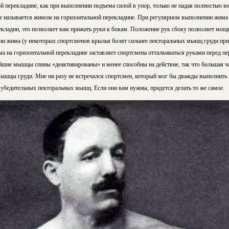
 перекладине, как при выполнении подъема силой в упор, только не падая полностью в
е называется жимом на горизонтальной перекладине. При регулярном выполнении жима 
рекладин, это позволяет вам прижать руки к бокам. Положение рук сбоку позволяет 
ии жима (у некоторых спортсменов крылья болят сильнее пекторальных мышц груди при
а на горизонтальной перекладине заставляет спортсмена отталкиваться руками перед пер
йшие мышцы спины «деактивированы» и менее способны на действие, так что большая ча
мышцы груди. Мне ни разу не встречался спортсмен, который мог бы дважды выполнить
 убедительных пекторальных мышц. Если они вам нужны, придется делать то же самое.