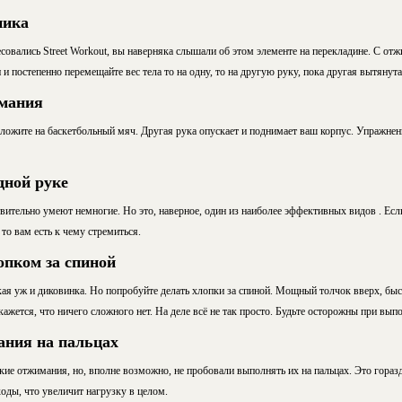
ника
совались Street Workout, вы наверняка слышали об этом элементе на перекладине. С от
и постепенно перемещайте вес тела то на одну, то на другую руку, пока другая вытянута
мания
оложите на баскетбольный мяч. Другая рука опускает и поднимает ваш корпус. Упражне
дной руке
ительно умеют немногие. Но это, наверное, один из наиболее эффективных видов . Есл
то вам есть к чему стремиться.
опком за спиной
кая уж и диковинка. Но попробуйте делать хлопки за спиной. Мощный толчок вверх, быс
кажется, что ничего сложного нет. На деле всё не так просто. Будьте осторожны при вып
ания на пальцах
е отжимания, но, вполне возможно, не пробовали выполнять их на пальцах. Это гораздо
оды, что увеличит нагрузку в целом.