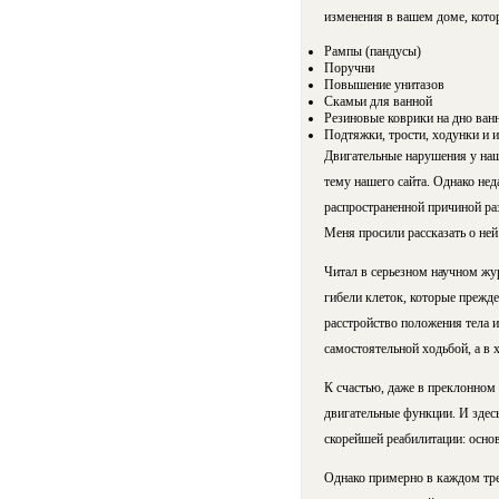
изменения в вашем доме, кото
Рампы (пандусы)
Поручни
Повышение унитазов
Скамьи для ванной
Резиновые коврики на дно ван
Подтяжки, трости, ходунки и и
Двигательные нарушения у наши
тему нашего сайта. Однако нед
распространенной причиной раз
Меня просили рассказать о ней
Читал в серьезном научном жур
гибели клеток, которые прежд
расстройство положения тела 
самостоятельной ходьбой, а в
К счастью, даже в преклонном 
двигательные функции. И здес
скорейшей реабилитации: основ
Однако примерно в каждом тре