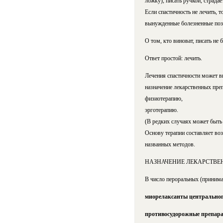
ложку), писать ручкой, страдает
Если спастичность не лечить,
вынужденные болезненные поз
О том, кто виноват, писать не 
Ответ простой: лечить.
Лечения спастичности может в
назначение лекарственных преп
физиотерапию,
эрготерапию.
(В редких случаях может быть
Основу терапии составляет во
названных методов.
НАЗНАЧЕНИЕ ЛЕКАРСТВЕ
В число пероральных (принима
миорелаксанты центральног
противосудорожные препар