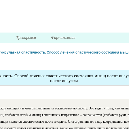
я
Тренировка
Фармакология
инсультная спастичность. Способ лечения спастического состояния мышц
чность. Способ лечения спастического состояния мышц после инсул
после инсульта
жду мышцами и мозгом, нарушая их согласованную работу. Это ведет к тому, что мышц
ки, сгибатели ноги), а мышцы склонные к напряжению – сокращаются (сгибатели руки, р
шц и является спастичностью после инсульта. Она
ограничивает вашу координацию, пох
ле инсульта делает ежедневные действия, такие как купание, прием пищи и одевания бол