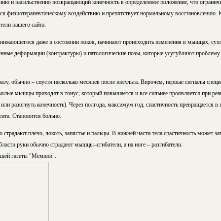
ию и насильственно возвращающий конечность в определенное положение, что огранич
ся физиотерапевтическому воздействию и препятствует нормальному восстановлению. Ка
тели нашего сайта.
 снижающегося даже в состоянии покоя, начинают происходить изменения в мышцах, сух
енные деформации (контрактуры) и патологические позы, которые усугубляют проблему
разу, обычно – спустя несколько месяцев после инсульта. Впрочем, первые сигналы спец
 вялые мышцы приходят в тонус, который повышается и все сильнее проявляется при ре
 или разогнуть конечность). Через полгода, максимум год, спастичность превращается в 
ента. Становится больно.
 страдают плечо, локоть, запястье и пальцы. В нижней части тела спастичность может за
бласти руки обычно страдают мышцы–сгибатели, а на ноге – разгибатели.
ашей газеты "Мемини".