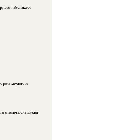
мируются. Возникают
о роль каждого из
ия спастичности, входят: