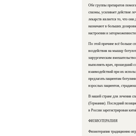
Обе группы препаратов помог
спазмы, усиливает действие ле
лекарств является то, что они
назначают в больших дозировк
настроении и заторможенности.
По этой причине всё больше с
воздействия на мышцу ботулот
хирургическим вмешательством
выполнять врач, прошедший со
взаимодействий при их исполь
предлагать пациентам ботулин
взрослых пациентов, страдающ
В нашей стране для лечения с
(Германия). Последний позици
в России зарегистрирован кита
ФИЗИОТЕРАПИЯ
Физиотерапия традиционно игр