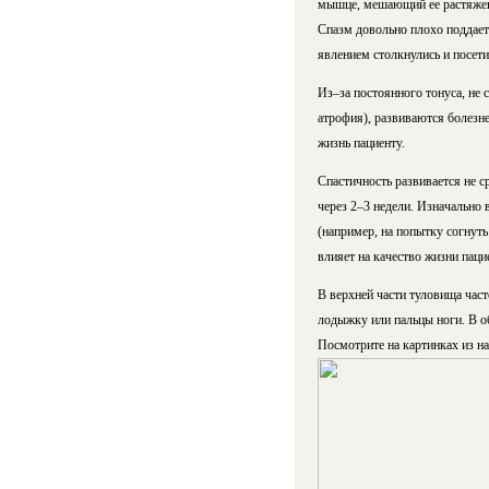
мышце, мешающий ее растяжен
Спазм довольно плохо поддает
явлением столкнулись и посети
Из–за постоянного тонуса, не
атрофия), развиваются болезн
жизнь пациенту.
Спастичность развивается не с
через 2–3 недели. Изначально
(например, на попытку согнуть
влияет на качество жизни паци
В верхней части туловища часто
лодыжку или пальцы ноги. В о
Посмотрите на картинках из н