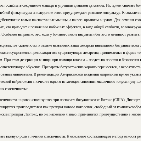
ают ослаблять сокращение мышцы и улучшать диапазон движения. Их прием снимает б
чебной физкультуры и вследствие этого предупреждает развитие контрактур. К сожалени
 действуют не только на спастичные мышцы, а на весь организм в целом. Для лечения спа
ах, что приводит к появлению побочных эффектов, в виде общей слабости, головокруже
 Особенно неприятно это, если у больного после инсульта и без этого начинают развива
пециалистов склоняются к замене названных выше лекарств инъекциями ботулинического
оксин существенно превосходит все существующие лекарства, принимаемые в форме таб
. При этом денервация мышцы при помощи токсина – предельно простая и безопасная 
ответствующее обучение. Препараты ботулотоксина хорошо переносятся, а вероятност
зовании минимальна. В рекомендации Американской академии неврологии прямо указыв
ический нейротоксин в качестве одного из методов снижения мышечного тонуса и улучш
их спастичностью.
пастичности широко используются три препарата ботулотоксина: Ботокс (США), Диспорт
онируется производителем как препарат нового поколения, свободный от комплексообр
йский препарат Лантокс, но он, насколько я знаю, применяется преимущественно в косме
ает важную роль в лечении спастичности. К основным составляющим метода относят р