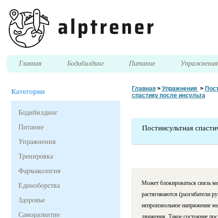
Главная
Бодибилдинг
Питание
Упражнени
Главная
>
Упражнения
>
Пост
Категории
спастику после инсульта
Бодибилдинг
Питание
Постинсультная спасти
Упражнения
Тренировка
Фармакология
Может блокироваться связь ме
Единоборства
растягиваются (разгибатели ру
Здоровье
непроизвольное напряжение мы
Саморазвитие
движения. Такое
состояние пос