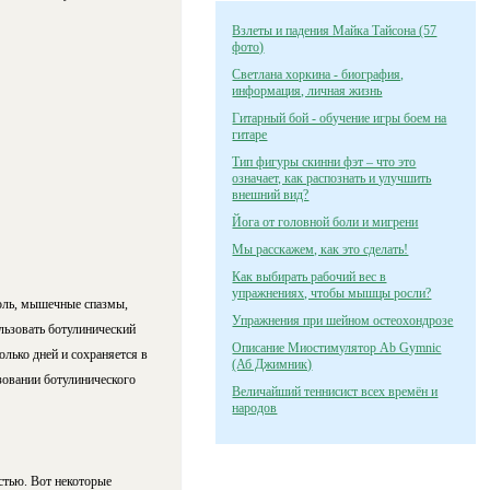
Взлеты и падения Майка Тайсона (57
фото)
Светлана хоркина - биография,
информация, личная жизнь
Гитарный бой - обучение игры боем на
гитаре
Тип фигуры скинни фэт – что это
означает, как распознать и улучшить
внешний вид?
Йога от головной боли и мигрени
Мы расскажем, как это сделать!
Как выбирать рабочий вес в
упражнениях, чтобы мышцы росли?
боль, мышечные спазмы,
Упражнения при шейном остеохондрозе
льзовать ботулинический
Описание Миостимулятор Ab Gymnic
олько дней и сохраняется в
(Аб Джимник)
зовании ботулинического
Величайший теннисист всех времён и
народов
стью. Вот некоторые