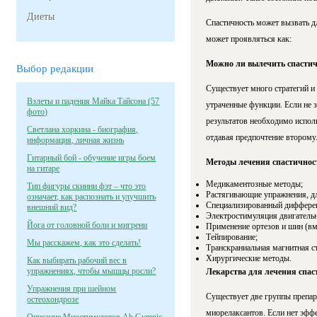
Диеты
Спастичность может вызвать 
может проявляться как:
Можно ли вылечить спастич
Выбор редакции
Существует много стратегий и 
Взлеты и падения Майка Тайсона (57
утраченные функции. Если не 
фото)
результатов необходимо испол
Светлана хоркина - биография,
отдавая предпочтение второму
информация, личная жизнь
Гитарный бой - обучение игры боем
Методы лечения спастичнос
на гитаре
Медикаментозные методы;
Тип фигуры скинни фэт – что это
Растягивающие упражнения, дл
означает, как распознать и улучшить
Специализированный диффере
внешний вид?
Электростимуляция двигательн
Йога от головной боли и мигрени
Применение ортезов и шин (вм
Тейпирование;
Мы расскажем, как это сделать!
Транскраниальная магнитная с
Хирургические методы.
Как выбирать рабочий вес в
упражнениях, чтобы мышцы росли?
Лекарства для лечения спас
Упражнения при шейном
Существует две группы препар
остеохондрозе
миорелаксантов. Если нет эффе