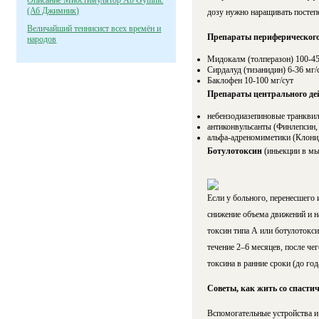
Описание Миостимулятор Ab Gymnic
(Аб Джимник)
дозу нужно наращивать постеп
Величайший теннисист всех времён и
Препараты периферического
народов
Мидокалм (толперазон) 100-45
Сирдалуд (тизанидин) 6-36 мг/
Баклофен 10-100 мг/сут
Препараты центрального де
небензодиазепиновые транквил
антиконвульсанты (Финлепсин, 
альфа-адреномиметики (Клони
Ботулотоксин
(иньекции в м
Если у больного, перенесшего
снижение объема движений и н
токсин типа А или ботулотокси
течение 2–6 месяцев, после ч
токсина в ранние сроки (до год
Советы, как жить со спасти
Вспомогательные устройства и