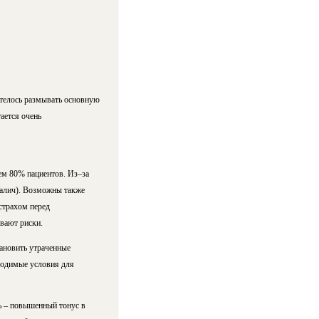
хотелось размывать основную
ается очень
чем 80% пациентов. Из–за
ралич). Возможны также
страхом перед
вают риски.
тановить утраченные
ходимые условия для
ь – повышенный тонус в