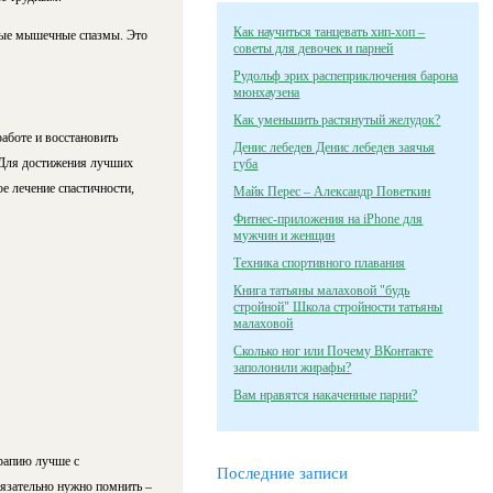
Как научиться танцевать хип-хоп –
ные мышечные спазмы. Это
советы для девочек и парней
Рудольф эрих распеприключения барона
мюнхаузена
Как уменьшить растянутый желудок?
аботе и восстановить
Денис лебедев Денис лебедев заячья
 Для достижения лучших
губа
 лечение спастичности,
Майк Перес – Александр Поветкин
Фитнес-приложения на iPhone для
мужчин и женщин
Техника спортивного плавания
Книга татьяны малаховой "будь
стройной" Школа стройности татьяны
малаховой
Сколько ног или Почему ВКонтакте
заполонили жирафы?
Вам нравятся накаченные парни?
рапию лучше с
Последние записи
бязательно нужно помнить –