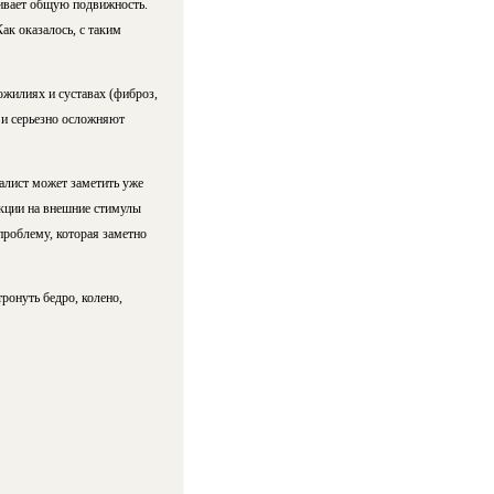
ивает общую подвижность.
к оказалось, с таким
ожилиях и суставах (фиброз,
 и серьезно осложняют
иалист может заметить уже
акции на внешние стимулы
проблему, которая заметно
тронуть бедро, колено,