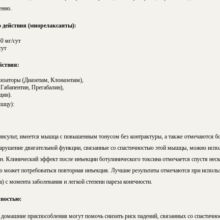
енно.
 действия (миорелаксанты):
0 мг/сут
сут
йствия:
изаторы (Диазепам, Клоназепам),
Габапентин, Прегабалин),
дин).
ышцу):
 инсульт, имеется мышца с повышенным тонусом без контрактуры, а также отмечаются 
арушение двигательной функции, связанные со спастичностью этой мышцы, можно испо
н. Клинический эффект после инъекции ботулинического токсина отмечается спустя неск
его может потребоваться повторная инъекция. Лучшие результаты отмечаются при исполь
а) с момента заболевания и легкой степени пареза конечности.
чностью:
 домашние приспособления могут помочь снизить риск падений, связанных со спастично