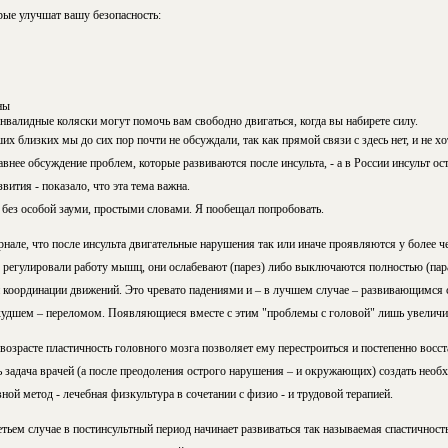
рые улучшат вашу безопасность:
ны
нвалидные коляски могут помочь вам свободно двигаться, когда вы набирете силу.
х близких мы до сих пор почти не обсуждали, так как прямой связи с здесь нет, и не 
авнее обсуждение проблем, которые развиваются после инсульта, - а в России инсульт ост
вития - показало, что эта тема важна.
 без особой зауми, простыми словами. Я пообещал попробовать.
нале, что после инсульта двигательные нарушения так или иначе проявляются у более 
е регулировали работу мышц, они ослабевают (парез) либо выключаются полностью (па
и координации движений. Это чревато падениями и – в лучшем случае – развивающимся 
 худшем – переломом. Появляющиеся вместе с этим "проблемы с головой" лишь увеличи
возрасте пластичность головного мозга позволяет ему перестроиться и постепенно восс
ь задача врачей (а после преодоления острого нарушения – и окружающих) создать необ
ной метод - лечебная физкультура в сочетании с физио - и трудовой терапией.
тьем случае в постинсультный период начинает развиваться так называемая спастичност