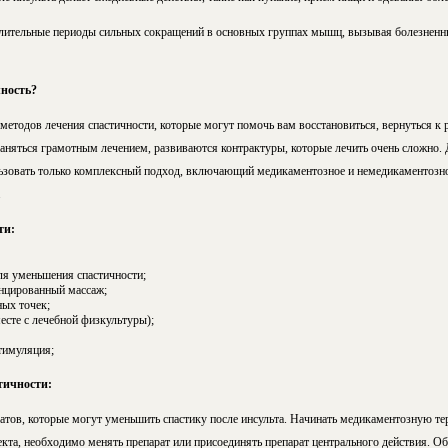
длительные периоды сильных сокращений в основных группах мышц, вызывая болезнен
ность?
методов лечения спастичности, которые могут помочь вам восстановиться, вернуться к р
заняться грамотным лечением, развиваются контрактуры, которые лечить очень сложно.
ьзовать только комплексный подход, включающий медикаментозное и немедикаментозное
.
ти:
я уменьшения спастичности;
нцированный массаж;
ых точек;
есте с лечебной физкультуры);
тимуляция;
тичности:
атов, которые могут уменьшить спастику после инсульта. Начинать медикаментозную те
кта, необходимо менять препарат или присоединять препарат центрального действия. О