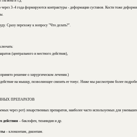
 гигиена и т.д.
 то через 3–4 года формируются контрактуры - деформации суставов. Кости тоже дефор
ы.
буду. Сразу перехожу к вопросу "Что делать?".
ключать:
аратов (центрального и местного действия),
 принято решение о хирургическом лечении.)
здействие на мышцу, позволяющее снизить ее тонус. Ниже мы рассмотрим более подробн
ННЫХ ПРЕПАРАТОВ
емых через рот) лекарственных препаратов, наиболее часто используемых для уменьшен
о действия
– баклофен, тизанидин и др.
аты
– клоназепам, диазепам.