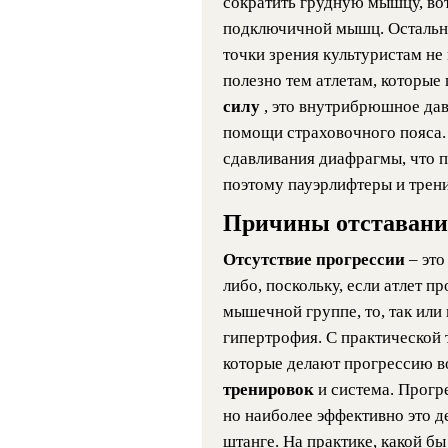
сократить грудную мышцу, вот
подключичной мышц. Остальн
точки зрения культуристам не
полезно тем атлетам, которы
силу
, это внутрибрюшное да
помощи страховочного пояса. 
сдавливания диафрагмы, что п
поэтому пауэрлифтеры и трени
Причины отставани
Отсутствие прогрессии
– эт
либо, поскольку, если атлет п
мышечной группе, то, так или 
гипертрофия. С практической
которые делают прогрессию 
тренировок
и система. Прогр
но наиболее эффективно это де
штанге. На практике, какой б