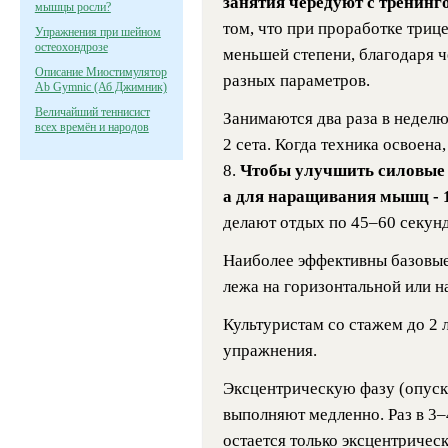
занятия чередуют с тренинго
мышцы росли?
том, что при проработке три
Упражнения при шейном
остеохондрозе
меньшей степени, благодаря 
Описание Миостимулятор
разных параметров.
Ab Gymnic (Аб Джимник)
Величайший теннисист
Занимаются два раза в недел
всех времён и народов
2 сета. Когда техника освоена
8.
Чтобы улучшить силовые п
а для наращивания мышц - 
делают отдых по 45–60 секунд
Наиболее эффективны базовые
лежа на горизонтальной или н
Культуристам со стажем до 2
упражнения.
Эксцентрическую фазу (опуск
выполняют медленно. Раз в 3–
остается только эксцентрическ