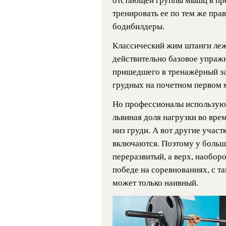
отстающей группы мышц в пре
тренировать ее по тем же пра
бодибилдеры.
Классический жим штанги лежа
действительно базовое упражне
пришедшего в тренажёрный зал
грудных на почетном первом 
Но профессионалы используют
львиная доля нагрузки во вре
низ груди. А вот другие учас
включаются. Поэтому у больш
переразвитый, а верх, наоборо
победе на соревнованиях, с 
может только наивный.