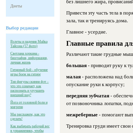
без лишнего жира, провисаний
Диеты
Привести эту часть тела в по
зала, так и тренируясь дома.
Выбор редакции
Главное - усердие.
Взлеты и падения Майка
Главные правила д
Тайсона (57 фото)
Светлана хоркина -
Различают такие грудные мы
биография, информация,
личная жизнь
большая
- приводит руку к т
Гитарный бой - обучение
игры боем на гитаре
малая
- расположена над бол
Тип фигуры скинни фэт –
опускание руки к корпусу;
что это означает, как
распознать и улучшить
внешний вид?
передняя зубчатая
- обеспеч
Йога от головной боли и
от позвоночника лопатки, под
мигрени
межреберные
- помогают вып
Мы расскажем, как это
сделать!
Тренировка груди имеет свои 
Как выбирать рабочий вес
в упражнениях, чтобы