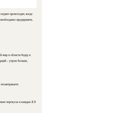
леднее происходит, когда
о необходимо предпринять.
й жир в области бедер и
рций – утром больше,
 позавтракаете.
ровые перекусы и каждые
2-3