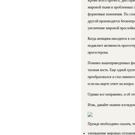
Кроме всего прочего, два горм
жировой ткани в проблемных об
форменные изменения. По слова
другой производятся бесконтро
увеличение жировой прослойки 
Когда женщина находится в сос
подавляет активность прогест
прогестерона.
Помимо вышеприведенных факт
тазовая кость. Еще одной груп
преобразовался и стал намног
если вы ищете ответ на вопрос
Однако все поправимо, и об эт
Итак, давайте окинем взглядом
Прежде необходимо сказать, чт
уменьшение жировых отложений