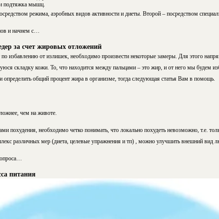
 и подтяжка мышц.
осредством режима, аэробных видов активности и диеты. Второй – посредством специа
пов и начнем с…
дер за счет жировых отложений
 по избавлению от излишек, необходимо произвести некоторые замеры. Для этого напря
юся складку кожи. То, что находится между пальцами – это жир, и от него мы будем из
и определить общий процент жира в организме, тогда следующая статья Вам в помощь.
ложнее, чем на животе.
ами похудения, необходимо четко понимать, что локально похудеть невозможно, т.е. тол
плекс различных мер
(диета, целевые упражнения и тп)
, можно улучшить внешний вид лю
вопроса…
сса питания