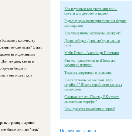
Как научиться танцевать хип-хоп –
советы для девочек и парней
Рудольф эрих распеприключения барона
мюнхаузена
Как уменьшить растянутый желудок?
о большему количеству
Денис лебедев Денис лебедев заячья
губа
ловины человечества? Ответ,
Майк Перес – Александр Поветкин
 далеко не модельными
Фитнес-приложения на iPhone для
 Для тех дам, кто не в
мужчин и женщин
о крутые бедра и
Техника спортивного плавания
та, и она может дать
Книга татьяны малаховой "будь
стройной" Школа стройности татьяны
малаховой
Сколько ног или Почему ВКонтакте
заполонили жирафы?
Вам нравятся накаченные парни?
терять огромную армию
тем более если это "есть"
Последние записи