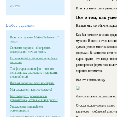
Диеты
Итак, все навострили ушки, м
Все о том, как ум
Выбор редакции
Начнем мы, как обычно, издал
Как Вы помните, в своих пред
Взлеты и падения Майка Тайсона (57
мужчин. В связи с этим возник
фото)
думаю, удивит многих женщин,
Светлана хоркина - биография,
информация, личная жизнь
формами. В частности, если гов
Гитарный бой - обучение игры боем
курсе, груша – это когда нижн
на гитаре
расширенная форма таза включ
Тип фигуры скинни фэт – что это
хорошее потомство.
означает, как распознать и улучшить
внешний вид?
Вот что я имею ввиду.
Йога от головной боли и мигрени
Мы расскажем, как это сделать!
Как выбирать рабочий вес в
Фигуры в овале рассматривают
упражнениях, чтобы мышцы росли?
Отсюда можно сделать вывод -
Упражнения при шейном
остеохондрозе
кавалеров - любителей этих ти