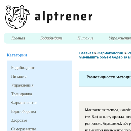
Главная
Бодибилдинг
Питание
Упражнени
Главная
>
Фармакология
>
Р
Категории
уменьшить объем бедер за м
Бодибилдинг
Питание
Разновидности методик
Упражнения
Тренировка
Фармакология
Мое почтение господа, и особе
Единоборства
(т.е. Вас) на почту проекта п
Здоровье
раз повезло барышням:), ибо 
Саморазвитие
из Вас будет иметь четкое пре