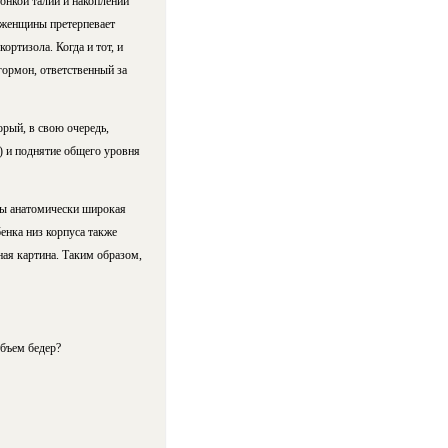
онкой талии и накоплении
а женщины претерпевает
ортизола. Когда и тот, и
гормон, ответственный за
орый, в свою очередь,
))
и поднятие общего уровня
ы анатомически широкая
енка низ корпуса также
ая картина. Таким образом,
объем бедер?