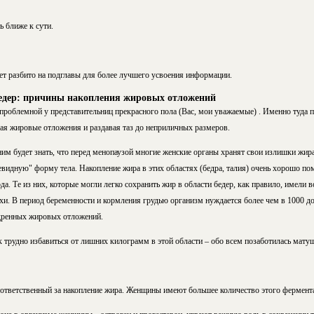
ь ближе к сути.
ет разбито на подглавы для более лучшего усвоения информации.
едер: причины накопления жировых отложений
 проблемной у представительниц прекрасного пола
(Вас, мои уважаемые)
. Именно туда 
вая жировые отложения и раздавая таз до неприличных размеров.
м будет знать, что перед менопаузой многие женские органы хранят свои излишки жир
шевидную" форму тела. Накопление жира в этих областях (бедра, талия) очень хорошо 
да. Те из них, которые могли легко сохранить жир в области бедер, как правило, имели 
ухи. В период беременности и кормления грудью организм нуждается более чем в 1000 д
едренных жировых отложений.
к трудно избавиться от лишних килограмм в этой области – обо всем позаботилась мату
 ответственный за накопление жира. Женщины имеют большее количество этого фермента