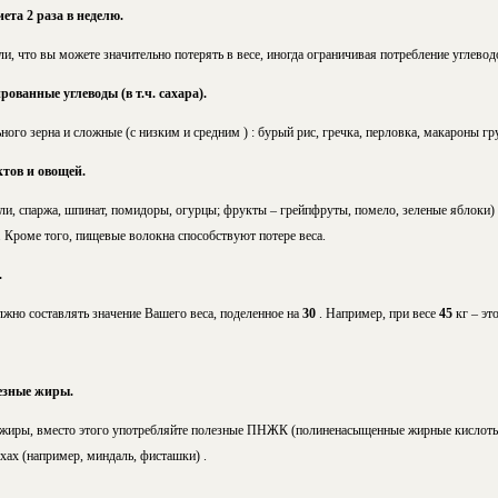
та 2 раза в неделю.
и, что вы можете значительно потерять в весе, иногда ограничивая потребление углевод
ванные углеводы (в т.ч. сахара).
ного зерна и сложные
(с низким и средним )
: бурый рис, гречка, перловка, макароны г
тов и овощей.
ли, спаржа, шпинат, помидоры, огурцы; фрукты – грейпфруты, помело, зеленые яблоки)
 Кроме того, пищевые волокна способствуют потере веса.
.
жно составлять значение Вашего веса, поделенное на
30
. Например, при весе
45
кг – эт
езные жиры.
сжиры, вместо этого употребляйте полезные ПНЖК
(полиненасыщенные жирные кислот
ехах
(например, миндаль, фисташки)
.