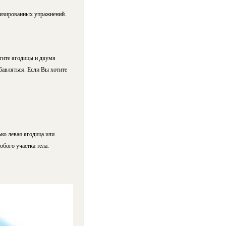
лизированных упражнений.
гите ягодицы и двумя
бавляться. Если Вы хотите
ько левая ягодица или
бого участка тела.