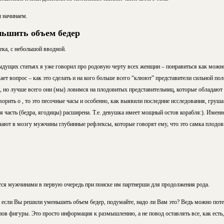
ы начинаем.
еньшить объем бедер
ека, с небольшой вводной.
ыдущих статьях я уже говорил про родовую черту всех женщин – понравиться как можн
ает вопрос – как это сделать и на кого больше всего “клюют” представители сильной по
 но лучше всего они (мы) ловимся на плодовитых представительниц, которые обладают
орить о , то это песочные часы и особенно, как выявили последние исследования, груша.
яя часть (бедра, ягодицы) расширена. Т.е. девушка имеет мощный остов корабля:). Именн
ают в мозгу мужчины глубинные рефлексы, которые говорят ему, что это самка плодови
ся мужчинами в первую очередь при поиске им партнерши для продолжения рода.
 если Вы решили уменьшить объем бедер, подумайте, надо ли Вам это? Ведь можно по
пов фигуры. Это просто информация к размышлению, а не повод оставлять все, как есть, 