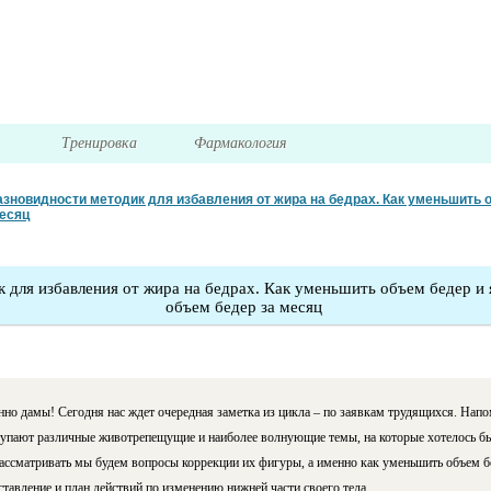
я
Тренировка
Фармакология
азновидности методик для избавления от жира на бедрах. Как уменьшить о
есяц
 для избавления от жира на бедрах. Как уменьшить объем бедер и
объем бедер за месяц
нно дамы! Сегодня нас ждет очередная заметка из цикла – по заявкам трудящихся. Напом
оступают различные животрепещущие и наиболее волнующие темы, на которые хотелось бы
рассматривать мы будем вопросы коррекции их фигуры, а именно как уменьшить объем б
дставление и план действий по изменению нижней части своего тела.