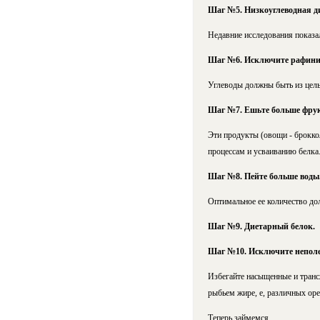
Шаг №5. Низкоуглеводная дие
Недавние исследования показал
Шаг №6. Исключите рафиниро
Углеводы должны быть из цель
Шаг №7. Ешьте больше фрук
Эти продукты
(овощи - брокко
процессам и усваиванию белка.
Шаг №8. Пейте больше воды
Оптимальное ее количество дол
Шаг №9. Диетарный белок.
Шаг №10. Исключите непол
Избегайте насыщенные и тран
рыбьем жире, е, различных ор
Теперь займемся…