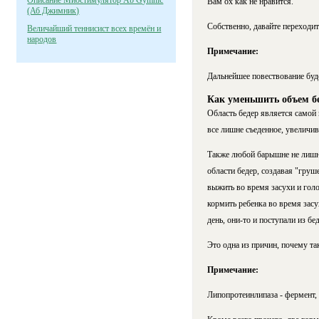
Описание Миостимулятор Ab Gymnic
Вам ох как не нравится.
(Аб Джимник)
Собственно, давайте переходит
Величайший теннисист всех времён и
народов
Примечание:
Дальнейшее повествование буд
Как уменьшить объем б
Область бедер является самой
все лишне съеденное, увеличи
Также любой барышне не лишни
области бедер, создавая "гру
выжить во время засухи и голо
кормить ребенка во время зас
день, они-то и поступали из б
Это одна из причин, почему та
Примечание:
Липопротеинлипаза - фермент,