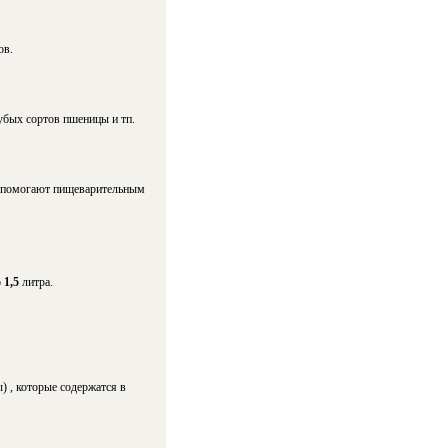
ов.
рубых сортов пшеницы и тп.
помогают пищеварительным
о
1,5
литра.
ы)
, которые содержатся в