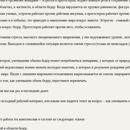
она в организме женщины – эстроген и прогестерон, играют важную роль в сохранении т
ластях, в частности, в области бедер. Когда нарушается их хрупкое равновесие, фигур
м ученых, эстроген работает против действия инсулина, а прогестерон работает против к
льно и в избытке, это приводит к накоплению жира вокруг живота. Эстроген – главный 
вокруг бедер. Прогестерон работает против него, чтобы остановить.
тоянии стресса, высокого эмоционального напряжения, у нее подскакивают уровни , кот
ерона. Выходом в сложившейся ситуации является снятие стресса
(только не шоколадом:
оров, уменьшение объема бедер может потребоваться женщинам, у которых от природ
пой недовольных можно назвать молодых мамочек, у которых в результате рождения реб
о шире. Вкупе с лишними жировыми отложениями вырисовывается не совсем лицеприятн
 о том, как уменьшить объем бедер, перестаньте нервничать.
ом мы как раз и поговорим далее.
 исходный рабочий материал, или каким мне видится ответ на вопрос – как уменьшить 
о работа эта комплексная и состоит из следующих этапов:
 в области бедер.