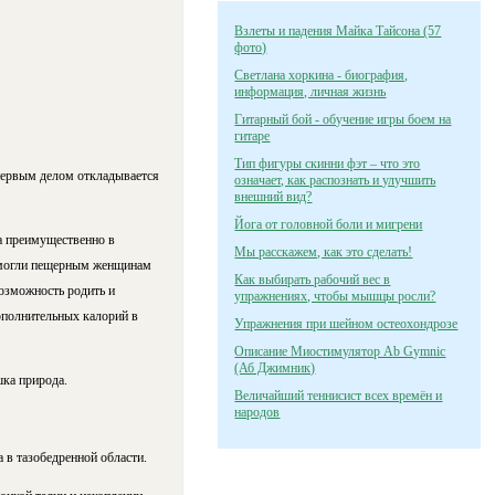
Взлеты и падения Майка Тайсона (57
фото)
Светлана хоркина - биография,
информация, личная жизнь
Гитарный бой - обучение игры боем на
гитаре
Тип фигуры скинни фэт – что это
первым делом откладывается
означает, как распознать и улучшить
внешний вид?
Йога от головной боли и мигрени
а преимущественно в
Мы расскажем, как это сделать!
помогли пещерным женщинам
Как выбирать рабочий вес в
возможность родить и
упражнениях, чтобы мышцы росли?
ополнительных калорий в
Упражнения при шейном остеохондрозе
Описание Миостимулятор Ab Gymnic
(Аб Джимник)
шка природа.
Величайший теннисист всех времён и
народов
 в тазобедренной области.