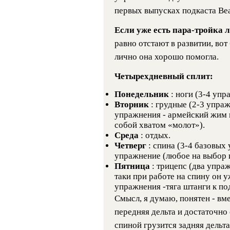
первых выпусках подкаста Bear
Если уже есть пара-тройка 
равно отстают в развитии, вот
лично она хорошо помогла.
Четырехдневный сплит:
Понедельник
: ноги (3-4 упр
Вторник
: грудные (2-3 упраж
упражнения - армейский жим и
собой хватом «молот»).
Среда
: отдых.
Четверг
: спина (3-4 базовых
упражнение (любое на выбор 
Пятница
: трицепс (два упра
таки при работе на спину он у
упражнения -тяга штанги к по
Смысл, я думаю, понятен - вм
передняя дельта и достаточно
спиной грузится задняя дельт