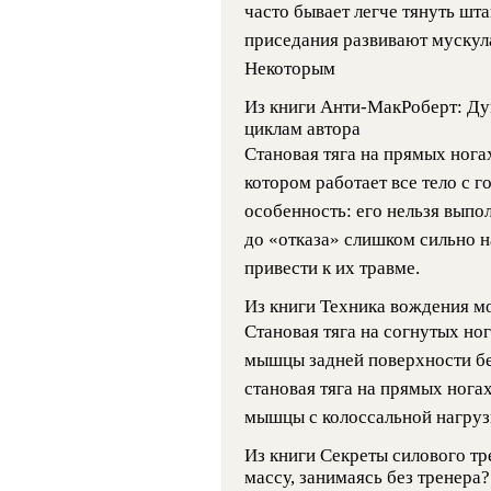
часто бывает легче тянуть шта
приседания развивают мускул
Некоторым
Из книги Анти-МакРоберт: Дум
циклам
автора
Становая тяга на прямых нога
котором работает все тело с го
особенность: его нельзя выпо
до «отказа» слишком сильно 
привести к их травме.
Из книги Техника вождения м
Становая тяга на согнутых но
мышцы задней поверхности бед
становая тяга на прямых ногах
мышцы с колоссальной нагрузк
Из книги Секреты силового тр
массу, занимаясь без тренера