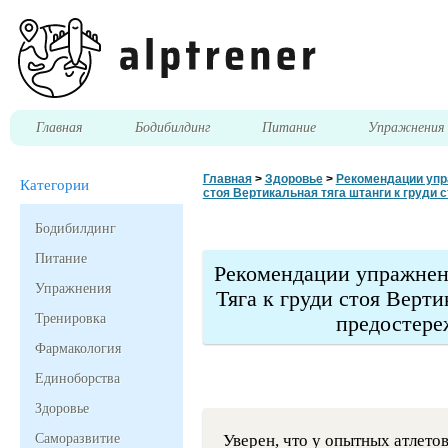
Главная
Бодибилдинг
Питание
Упражнени
Главная
>
Здоровье
>
Рекомендации упра
Категории
стоя Вертикальная тяга штанги к груди 
Бодибилдинг
Питание
Рекомендации упражнени
Упражнения
Тяга к груди стоя Верти
Тренировка
предостере
Фармакология
Единоборства
Здоровье
Саморазвитие
Уверен, что у опытных атлето