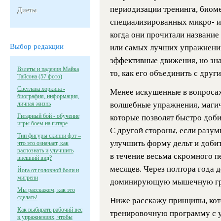
периодизации тренинга, биом
Диеты
специализированных микро- и 
когда они прочитали название
Выбор редакции
или самых лучших упражнений
эффективные движения, но зна
Взлеты и падения Майка
то, как его объединить с друг
Тайсона (57 фото)
Светлана хоркина -
Менее искушенные в вопросах
биография, информация,
личная жизнь
волшебные упражнения, магич
Гитарный бой - обучение
которые позволят быстро добит
игры боем на гитаре
С другой стороны, если разум
Тип фигуры скинни фэт –
улучшить форму дельт и добит
что это означает, как
распознать и улучшить
в течение весьма скромного п
внешний вид?
месяцев. Через полтора года 
Йога от головной боли и
мигрени
доминирующую мышечную гр
Мы расскажем, как это
сделать!
Ниже расскажу принципы, кот
Как выбирать рабочий вес
тренировочную программу с уп
в упражнениях, чтобы