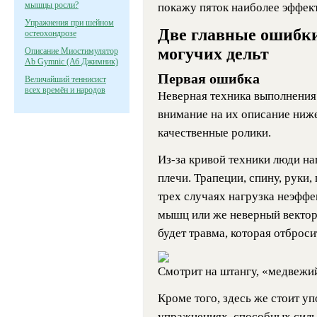
мышцы росли?
покажу пяток наиболее эффек
Упражнения при шейном
Две главные ошибк
остеохондрозе
могучих дельт
Описание Миостимулятор
Ab Gymnic (Аб Джимник)
Первая ошибка
Величайший теннисист
всех времён и народов
Неверная техника выполнения
внимание на их описание ниже
качественные ролики.
Из-за кривой техники люди наг
плечи. Трапеции, спину, руки
трех случаях нагрузка неэффе
мышц или же неверный вектор
будет травма, которая отброси
Смотрит на штангу, «медвежий 
Кроме того, здесь же стоит у
упражнениях, способных силь