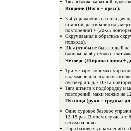
Тяга в блоке канатной рукоятк
Вторник (Ноги + пресс):
3-4 упражнения на ноги для п
штангой, разгибания ног, мерт
повторений) + (20-25 повторе
Скручивания и обратные скруч
подхода).
Шея (чтобы не была тощей на 
блином на лбу и/или на затылк
Четверг (Ширина спины + д
Три-четыре любимых упражнен
в хаммере или штанги/гантели,
пуловер и т. д. - 10-12 повторе
Тяга штанги к подбородку и м
повторений, махи можно на 12
Пятница (руки + грудные для
Одно суровое базовое упражне
12-15 раз. В моем случае это
весом на поясе.
Пара базовых упражнений на 