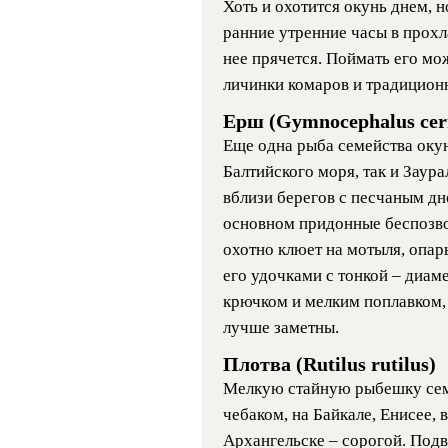
Хоть и охотится окунь днем, 
ранние утренние часы в прохл
нее прячется. Поймать его мо
личинки комаров и традиционн
Ерш (Gymnocephalus cer
Еще одна рыба семейства окун
Балтийского моря, так и Заура
вблизи берегов с песчаным дн
основном придонные беспозво
охотно клюет на мотыля, опар
его удочками с тонкой – диам
крючком и мелким поплавком,
лучше заметны.
Плотва (Rutilus rutilus)
Мелкую стайную рыбешку сем
чебаком, на Байкале, Енисее, 
Архангельске – сорогой. Под