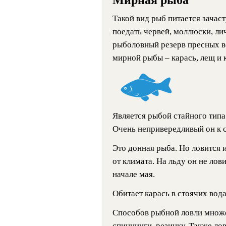
Такой вид рыб питается зачас
поедать червей, моллюски, л
рыболовный резерв пресных в
мирной рыбы – карась, лещ и 
Является рыбой стайного типа
Очень непривередливый он к с
Это донная рыба. Но ловится и
от климата. На льду он не лови
начале мая.
Обитает карась в стоячих вода
Способов рыбной ловли множе
спиннинги, резинку. Также лов