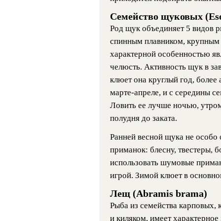
Семейство щуковых (Eso
Род щук объединяет 5 видов 
спинным плавником, крупным 
характерной особенностью яв
челюсть. Активность щук в за
клюет она круглый год, более
марте-апреле, и с середины с
Ловить ее лучше ночью, утром
полудня до заката.
Ранней весной щука не особо 
приманок: блесну, твестеры, б
использовать шумовые приманк
игрой. Зимой клюет в основно
Лещ (Abramis brama)
Рыба из семейства карповых,
и киляком, имеет характерное 