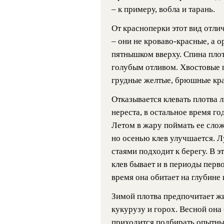
– к примеру, вобла и тарань.
От красноперки этот вид отли
– они не кроваво-красные, а 
пятнышком вверху. Спина пло
голубым отливом. Хвостовые 
грудные желтые, брюшные кр
Отказывается клевать плотва 
нереста, в остальное время го
Летом в жару поймать ее сложн
но осенью клев улучшается. Лу
стаями подходит к берегу. В э
клев бывает и в периоды перво
время она обитает на глубине 
Зимой плотва предпочитает жи
кукурузу и горох. Весной она 
приходится подбирать опытны