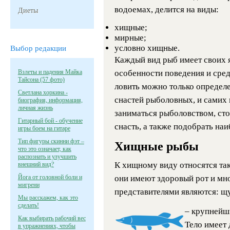
водоемах, делится на виды:
Диеты
хищные;
мирные;
условно хищные.
Выбор редакции
Каждый вид рыб имеет своих я
Взлеты и падения Майка
особенности поведения и сред
Тайсона (57 фото)
ловить можно только определе
Светлана хоркина -
снастей рыболовных, и самих 
биография, информация,
личная жизнь
заниматься рыболовством, сто
Гитарный бой - обучение
снасть, а также подобрать на
игры боем на гитаре
Тип фигуры скинни фэт –
Хищные рыбы
что это означает, как
распознать и улучшить
К хищному виду относятся так
внешний вид?
Йога от головной боли и
они имеют здоровый рот и мн
мигрени
представителями являются: щук
Мы расскажем, как это
сделать!
– крупнейш
Как выбирать рабочий вес
Тело имеет 
в упражнениях, чтобы