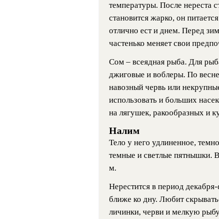
температуры. После нереста ст
становится жарко, он питаетс
отлично ест и днем. Перед зи
частенько меняет свои предпо
Сом – всеядная рыба. Для ры
джиговые и воблеры. По весне
навозный червь или некрупны
использовать и больших насек
на лягушек, ракообразных и к
Налим
Тело у него удлиненное, темно
темные и светлые пятнышки. Ве
м.
Нерестится в период декабря-
ближе ко дну. Любит скрывать
личинки, черви и мелкую рыбу