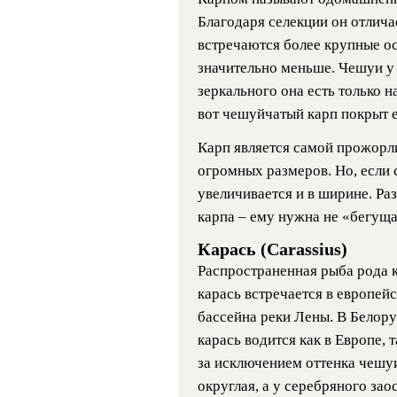
Благодаря селекции он отлич
встречаются более крупные осо
значительно меньше. Чешуи у 
зеркального она есть только н
вот чешуйчатый карп покрыт ею
Карп является самой прожорл
огромных размеров. Но, если с
увеличивается и в ширине. Ра
карпа – ему нужна не «бегуща
Карась (Carassius)
Распространенная рыба рода 
карась встречается в европей
бассейна реки Лены. В Белору
карась водится как в Европе, 
за исключением оттенка чешуи
округлая, а у серебряного зао