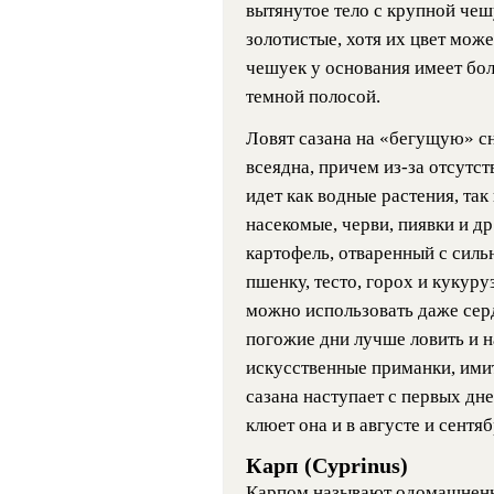
вытянутое тело с крупной чешу
золотистые, хотя их цвет може
чешуек у основания имеет бол
темной полосой.
Ловят сазана на «бегущую» сн
всеядна, причем из-за отсутст
идет как водные растения, так
насекомые, черви, пиявки и д
картофель, отваренный с сил
пшенку, тесто, горох и кукуруз
можно использовать даже сер
погожие дни лучше ловить и н
искусственные приманки, им
сазана наступает с первых дн
клюет она и в августе и сентя
Карп (Cyprinus)
Карпом называют одомашненн