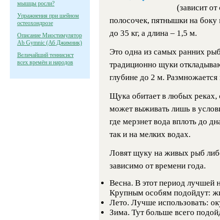
мышцы росли?
(зависит от
Упражнения при шейном
полосочек, пятнышки на боку 
остеохондрозе
до 35 кг, а длина – 1,5 м.
Описание Миостимулятор
Ab Gymnic (Аб Джимник)
Это одна из самых ранних рыб
Величайший теннисист
всех времён и народов
традиционно щуки откладывают
глубине до 2 м. Размножается
Щука обитает в любых реках, 
может выживать лишь в услов
где мерзнет вода вплоть до дн
так и на мелких водах.
Ловят щуку на живых рыб либ
зависимо от времени года.
Весна. В этот период лучшей н
Крупным особям подойдут: жи
Лето. Лучше использовать: оку
Зима. Тут больше всего подойд