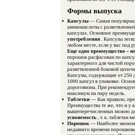
Формы выпуска
Капсулы
— Самая популярна
аминокислоты с разветвленно
капсулах. Основное преимуще
употребления
. Капсулы легк
любом месте, если у вас под р
Еще одно преимущество – н
порошок расфасован по капсул
характерного для чистой пор
разветвленной боковой цепочк
Капсулы, содержащие от 250 
1000 капсул в упаковке. Осно
дороговизна. При рекомендуе
максимум на пару недель.
Таблетки
— Как правило, пр
Преимущества те же, что и у 
вышеперечисленных можно д
усвояемость
, т. к. таблетки
Порошок
— Наиболее эконом
недавнего времени порошковы