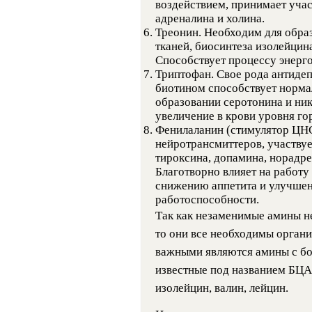
воздействием, принимает учас
адреналина и холина.
Треонин. Необходим для образ
тканей, биосинтеза изолейцин
Способствует процессу энерг
Триптофан. Свое рода антидеп
биотином способствует нормал
образовании серотонина и ни
увеличение в крови уровня го
Фенилаланин (стимулятор ЦНС)
нейротрансмиттеров, участвуе
тироксина, допамина, норадре
Благотворно влияет на работу
снижению аппетита и улучшен
работоспособности.
Так как незаменимые амины не
то они все необходимы органи
важными являются амины с бо
известные под названием БЦА
изолейцин, валин, лейцин.