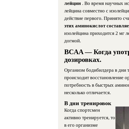
лейцин
. Во время научных и
лейцина совместно с изолейц
действие первого. Принято сч
этих аминокислот составляе
изолейцина приходится 2 мг л
догмой.
BCAA — Когда употр
дозировках.
Организм бодибилдера в дни т
происходит восстановление о
потребность в быстрых амино
несколько отличается.
В дни тренировок
Когда спортсмен
активно тренируется, то
в его организме