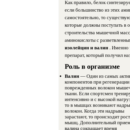
Как правило, белок синтезиру
если большинство из этих ами
самостоятельно, то существу
которые должны поступать в 
строительства мышечной масс
аминокислоты с разветвленны
изолейцин и валин
. Именно
препарат, который получил н
Роль в организме
Валин
— Один из самых акти
компонентов при регенерации
поврежденных волокон мыше
ткани. Если спортсмен тренир
интенсивно и с высокой нагру
то в мышцах возникают надр
волокон. Когда эти надрывы
зарастают, то происходит рост
мышц. Дополнительный прие
валина сокращает время