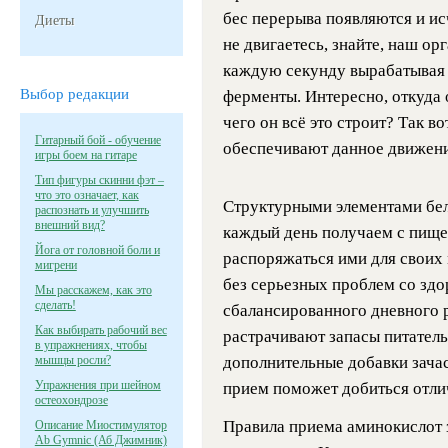
бес перерыва появляются и ис
Диеты
не двигаетесь, знайте, наш о
каждую секунду вырабатывая 
Выбор редакции
ферменты. Интересно, откуда 
чего он всё это строит? Так в
Гитарный бой - обучение
обеспечивают данное движени
игры боем на гитаре
Тип фигуры скинни фэт –
что это означает, как
Структурными элементами бел
распознать и улучшить
внешний вид?
каждый день получаем с пище
Йога от головной боли и
распоряжаться ими для свои
мигрени
без серьезных проблем со здо
Мы расскажем, как это
сделать!
сбалансированного дневного 
Как выбирать рабочий вес
растрачивают запасы питатель
в упражнениях, чтобы
мышцы росли?
дополнительные добавки зача
Упражнения при шейном
прием поможет добиться отли
остеохондрозе
Правила приема аминокислот з
Описание Миостимулятор
Ab Gymnic (Аб Джимник)