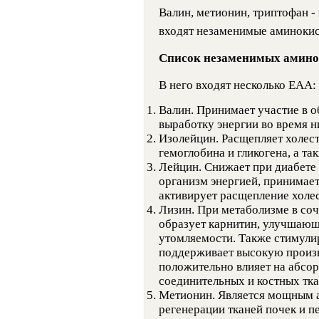
Валин, метионин, триптофан - 
входят незаменимые аминокис
Список незаменимых амино
В него входят несколько ЕАА:
Валин. Принимает участие в о
выработку энергии во время н
Изолейцин. Расщепляет холес
гемоглобина и гликогена, а та
Лейцин. Снижает при диабете 
организм энергией, принимает
активирует расщепление холе
Лизин. При метаболизме в со
образует карнитин, улучшающ
утомляемости. Также стимули
поддерживает высокую произ
положительно влияет на абсо
соединительных и костных тка
Метионин. Является мощным а
регенерации тканей почек и п