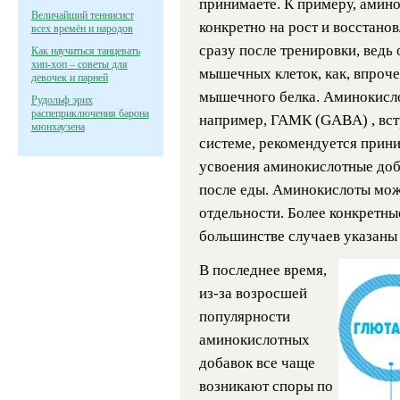
принимаете. К примеру, амин
Величайший теннисист
конкретно на рост и восстан
всех времён и народов
сразу после тренировки, ведь
Как научиться танцевать
хип-хоп – советы для
мышечных клеток, как, впроче
девочек и парней
мышечного белка. Аминокисло
Рудольф эрих
распеприключения барона
например, ГАМК (GABA) , вст
мюнхаузена
системе, рекомендуется прини
усвоения аминокислотные доб
после еды. Аминокислоты можн
отдельности. Более конкретн
большинстве случаев указаны 
В последнее время,
из-за возросшей
популярности
аминокислотных
добавок все чаще
возникают споры по