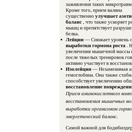
заживления таких микротравм
Кроме того, прием валина
существенно
улучшает азот
баланс
, что также ускоряет р
мышц и препятствует разруш
белка.
Лейцин
— Снижает уровень с
выработки гормона роста
. 
увеличения мышечной массы 
после тяжелых тренировок гов
активно участвует в восстано
Изолейцин
— Незаменимая а
гемоглобина. Она также стаби
способствует увеличению общ
восстановление поврежден
Прием аминокислотного комп
восстановления мышечных вол
выработки организмом гормо
энергетический баланс.
Самой важной для бодибилдера