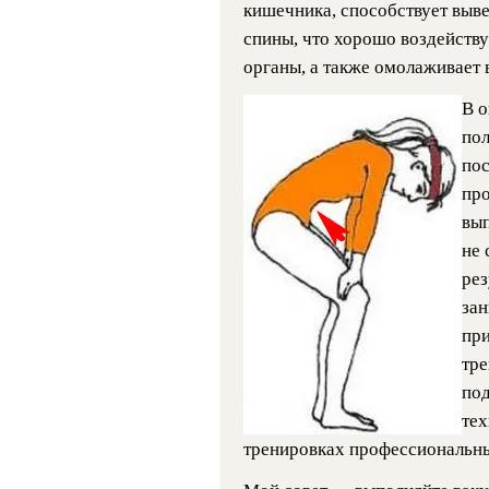
кишечника, способствует выв
спины, что хорошо воздейству
органы, а также омолаживает 
В о
пол
пос
про
вып
не 
рез
за
при
тре
под
тех
тренировках профессиональны