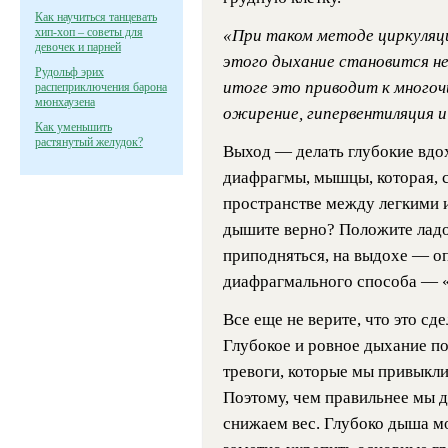
Как научиться танцевать
хип-хоп – советы для
«При таком методе циркуляци
девочек и парней
этого дыхание становится не
Рудольф эрих
итоге это приводит к многоч
распеприключения барона
мюнхаузена
ожирение, гипервентиляция 
Как уменьшить
растянутый желудок?
Выход — делать глубокие вдох
диафрагмы, мышцы, которая, с
пространстве между легкими и
дышите верно? Положите ладо
приподняться, на выдохе — оп
диафрагмального способа — 
Все еще не верите, что это сд
Глубокое и ровное дыхание по
тревоги, которые мы привыкли
Поэтому, чем правильнее мы 
снижаем вес. Глубоко дыша м