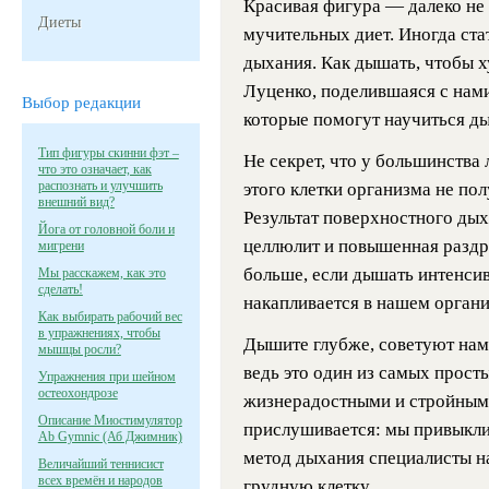
Красивая фигура — далеко не 
Диеты
мучительных диет. Иногда ста
дыхания. Как дышать, чтобы х
Луценко, поделившаяся с нам
Выбор редакции
которые помогут научиться ды
Тип фигуры скинни фэт –
Не секрет, что у большинства
что это означает, как
распознать и улучшить
этого клетки организма не по
внешний вид?
Результат поверхностного ды
Йога от головной боли и
целлюлит и повышенная раздр
мигрени
больше, если дышать интенсив
Мы расскажем, как это
сделать!
накапливается в нашем органи
Как выбирать рабочий вес
в упражнениях, чтобы
Дышите глубже, советуют нам 
мышцы росли?
ведь это один из самых прост
Упражнения при шейном
остеохондрозе
жизнерадостными и стройными
Описание Миостимулятор
прислушивается: мы привыкли 
Ab Gymnic (Аб Джимник)
метод дыхания специалисты 
Величайший теннисист
всех времён и народов
грудную клетку.