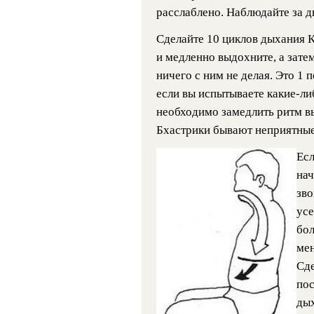
расслаблено. Наблюдайте за 
Сделайте 10 циклов дыхания К
и медленно выдохните, а зате
ничего с ним не делая. Это 1 
если вы испытываете какие-ли
необходимо замедлить ритм в
Бхастрики бывают неприятны
Есл
нач
зво
усе
бол
мен
Сде
пос
ды