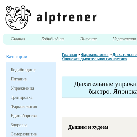
Главная
Бодибилдинг
Питание
Упражнени
Главная
>
Фармакология
>
Дыхательные
Категории
Японская дыхательная гимнастика
Бодибилдинг
Питание
Дыхательные упражне
Упражнения
быстро. Японск
Тренировка
Фармакология
Единоборства
Здоровье
Дышим и худеем
Саморазвитие