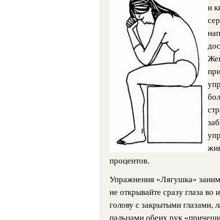
и 
сер
нап
дос
Же
при
уп
бол
ст
заб
упр
жив
процентов.
Упражнения «Лягушка» занима
не открывайте сразу глаза во
голову с закрытыми глазами, л
пальцами обеих рук «причешит