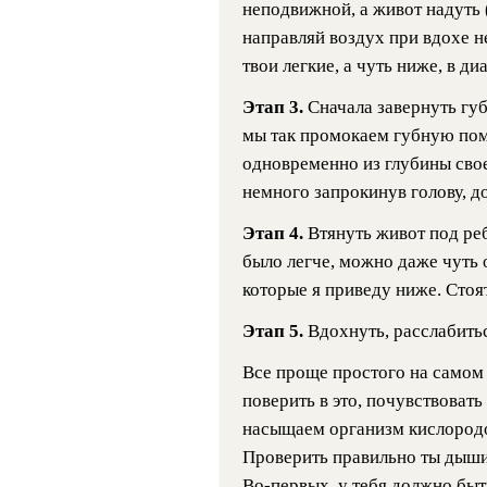
неподвижной, а живот надуть 
направляй воздух при вдохе не
твои легкие, а чуть ниже, в ди
Этап 3.
Сначала завернуть гу
мы так промокаем губную пома
одновременно из глубины свое
немного запрокинув голову, д
Этап 4.
Втянуть живот под реб
было легче, можно даже чуть о
которые я приведу ниже. Стоят
Этап 5.
Вдохнуть, расслабить
Все проще простого на самом 
поверить в это, почувствовать
насыщаем организм кислородо
Проверить правильно ты дыш
Во-первых, у тебя должно быт