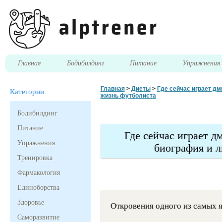
Главная
Бодибилдинг
Питание
Упражнени
Главная
>
Диеты
>
Где сейчас играет дм
Категории
жизнь футболиста
Бодибилдинг
Питание
Где сейчас играет 
Упражнения
биография и 
Тренировка
Фармакология
Единоборства
Здоровье
Откровения одного из самых 
Саморазвитие