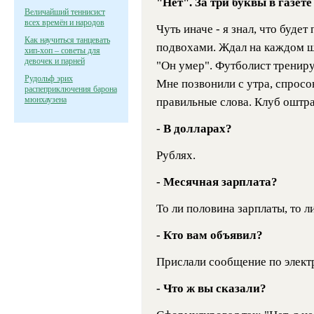
"Нет". За три буквы в газет
Величайший теннисист
всех времён и народов
Чуть иначе - я знал, что будет
Как научиться танцевать
подвохами. Ждал на каждом ша
хип-хоп – советы для
девочек и парней
"Он умер". Футболист тренируе
Рудольф эрих
Мне позвонили с утра, спросо
распеприключения барона
мюнхаузена
правильные слова. Клуб оштр
- В долларах?
Рублях.
- Месячная зарплата?
То ли половина зарплаты, то ли
- Кто вам объявил?
Прислали сообщение по электр
- Что ж вы сказали?