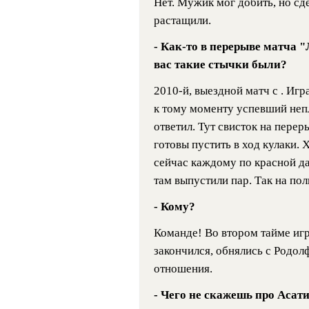
Нет. Мужик мог добить, но сд
растащили.
- Как-то в перерыве матча "
вас такие стычки были?
2010-й, выездной матч с . Игра
к тому моменту успевший непл
ответил. Тут свисток на перер
готовы пустить в ход кулаки. 
сейчас каждому по красной да
там выпустили пар. Так на по
- Кому?
Команде! Во втором тайме игр
закончился, обнялись с Родол
отношения.
- Чего не скажешь про Асат