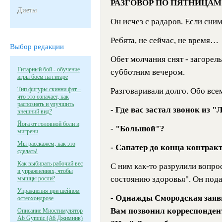
РАЗГОВОР ПО ПЯТНИЦАМ
Диеты
Он исчез с радаров. Если сним
Ребята, не сейчас, не время…
Выбор редакции
Обет молчания снят - загоре
Гитарный бой - обучение
субботним вечером.
игры боем на гитаре
Тип фигуры скинни фэт –
Разговаривали долго. Обо всем
что это означает, как
распознать и улучшить
- Где вас застал звонок из 
внешний вид?
Йога от головной боли и
- "Большой"?
мигрени
Мы расскажем, как это
- Сапатер до конца контрак
сделать!
Как выбирать рабочий вес
С ним как-то разрулили вопрос
в упражнениях, чтобы
состоянию здоровья". Он подал
мышцы росли?
Упражнения при шейном
- Однажды Смородская заяви
остеохондрозе
Вам позвонил корреспондент
Описание Миостимулятор
Ab Gymnic (Аб Джимник)