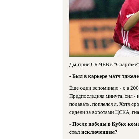
Дмитрий СЫЧЕВ в "Спартаке"
- Был в карьере матч тяжел
Еще один вспоминаю - с в 2005
Предпоследняя минута, сил - н
подавать, поплелся я. Хотя ср
сидели за воротами ЦСКА, гнал
- После победы в Кубке ком
стал исключением?