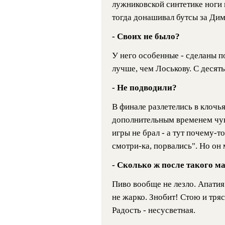
лужниковской синтетике ноги 
тогда донашивал бутсы за Ди
- Своих не было?
У него особенные - сделаны п
лучше, чем Лоськову. С десят
- Не подводили?
В финале разлетелись в клочь
дополнительным временем чув
игры не брал - а тут почему-т
смотри-ка, порвались". Но о
- Сколько ж после такого м
Пиво вообще не лезло. Апатия 
не жарко. Знобит! Стою и тря
Радость - несусветная.