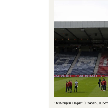
"Хэмпден Парк" (Глазго, Шотл