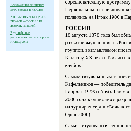
соревновательную программу 
Величайший теннисист
Первоначально соревнования
всех времён и народов
появились на Играх 1900 в Па
Как научиться танцевать
хип-хоп – советы для
девочек и парней
РОССИЯ
Рудольф эрих
18 августа 1878 года был об
распеприключения барона
мюнхаузена
развитии лаун-тенниса в Рос
группой, возглавляемой писа
К началу XX века в России н
клубов.
Самым титулованным теннисис
Кафельников — победитель дв
Гаррос» 1996 и Australian op
2000 года в одиночном разря
на турнирах серии «Большого 
Open-2000).
Самая титулованная теннисис