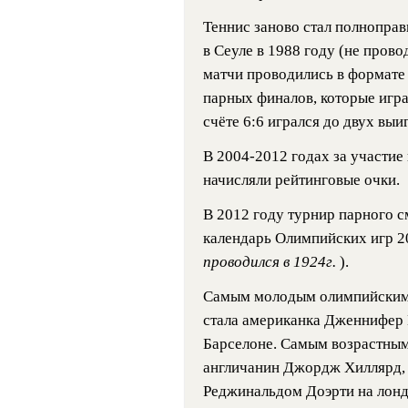
Теннис заново стал полнопра
в Сеуле в 1988 году (не пров
матчи проводились в формате
парных финалов, которые игра
счёте 6:6 игрался до двух вы
В 2004-2012 годах за участи
начисляли рейтинговые очки.
В 2012 году турнир парного с
календарь Олимпийских игр 20
проводился в 1924г.
).
Самым молодым олимпийским ч
стала американка Дженнифер 
Барселоне. Самым возрастным
англичанин Джордж Хиллярд, к
Реджинальдом Доэрти на лондо