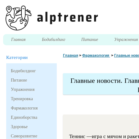
Главная
Бодибилдинг
Питание
Упражнени
Главная
>
Фармакология
>
Главные ново
Категории
Бодибилдинг
Главные новости. Гла
Питание
Упражнения
Тренировка
Фармакология
Единоборства
Здоровье
Теннис —игра с мячом и раке
Саморазвитие