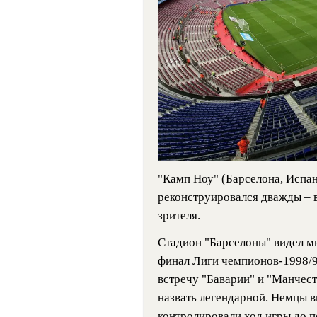
"Камп Ноу" (Барселона, Испани
реконструировался дважды – в
зрителя.
Стадион "Барселоны" видел м
финал Лиги чемпионов-1998/99
встречу "Баварии" и "Манчес
назвать легендарной. Немцы в
контролировали ход игры до п