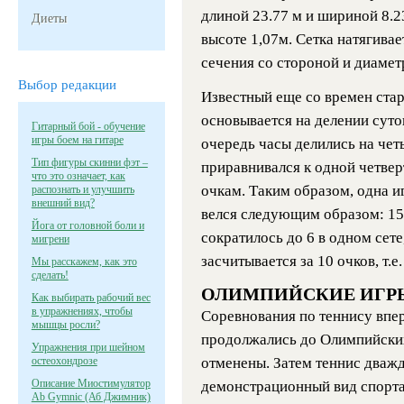
длиной 23.77 м и шириной 8.23
Диеты
высоте 1,07м. Сетка натягивае
сечения со стороной и диамет
Выбор редакции
Известный еще со времен ста
основывается на делении суток
Гитарный бой - обучение
игры боем на гитаре
очередь часы делились на че
Тип фигуры скинни фэт –
приравнивался к одной четвер
что это означает, как
очкам. Таким образом, одна и
распознать и улучшить
внешний вид?
велся следующим образом: 15,
Йога от головной боли и
сократилось до 6 в одном сет
мигрени
засчитывается за 10 очков, т.е
Мы расскажем, как это
сделать!
ОЛИМПИЙСКИЕ ИГР
Как выбирать рабочий вес
в упражнениях, чтобы
Соревнования по теннису впер
мышцы росли?
продолжались до Олимпийских
Упражнения при шейном
остеохондрозе
отменены. Затем теннис дваж
Описание Миостимулятор
демонстрационный вид спорта,
Ab Gymnic (Аб Джимник)