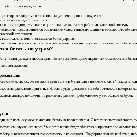
 Как бег влияет на здоровье:
стро сгорают жировые отложения, запускается процесс похудения.
 сердечнососудистой системы.
тся кислородом, улучшается цвет лица, налаживается работа дыхательной системы.
лестерина, предотвращается образование холестериновых бляшек в сосудах. Это обусло
зической активности.
тело подтягивается и становится более упругим.
атываемые при спортивном занятии гормоны счастья, улучшают настроение и обеспечив
тся бегать по утрам?
сти – залог успеха в любом деле. Почему же некоторым людям так сложно начать бегат
чему нет желания?
 режим дня
 середине ночи, как же заставить себя встать в 6 утра для утреннего спорта? Режим и по
аботать правильные привычки. Чтобы с утра чувствовать в себе готовность покорять н
ожитесь спать до полуночи, и проблемы с ранним пробуждением у вас больше не будет.
узки
и ни в коем случаем не должны бегать из последних сил. Следите за частотой своего пу
ротивном случае уже через 5 минут дыхание будет сбиваться и пропадет все желание по
егуну важно развивать выносливость, а не скорость. Подберите правильный темп, чере