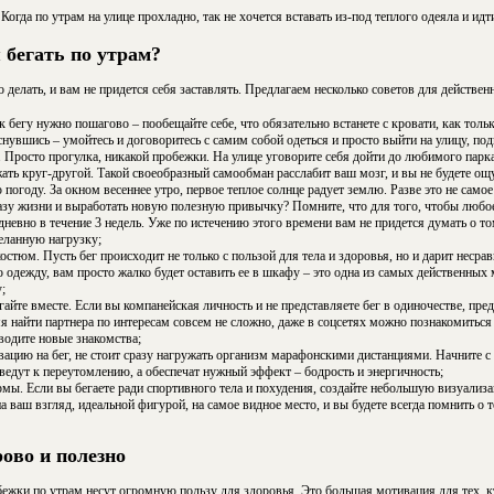
Когда по утрам на улице прохладно, так не хочется вставать из-под теплого одеяла и идт
 бегать по утрам?
 делать, и вам не придется себя заставлять. Предлагаем несколько советов для действен
 бегу нужно пошагово – пообещайте себе, что обязательно встанете с кровати, как тольк
нувшись – умойтесь и договоритесь с самим собой одеться и просто выйти на улицу, п
 Просто прогулка, никакой пробежки. На улице уговорите себя дойти до любимого парк
ать круг-другой. Такой своеобразный самообман расслабит ваш мозг, и вы не будете ощ
погоду. За окном весеннее утро, первое теплое солнце радует землю. Разве это не само
зу жизни и выработать новую полезную привычку? Помните, что для того, чтобы любое
невно в течение 3 недель. Уже по истечению этого времени вам не придется думать о том,
еланную нагрузку;
стюм. Пусть бег происходит не только с пользой для тела и здоровья, но и дарит несрав
одежду, вам просто жалко будет оставить ее в шкафу – это одна из самых действенных
;
йте вместе. Если вы компанейская личность и не представляете бег в одиночестве, пре
мя найти партнера по интересам совсем не сложно, даже в соцсетях можно познакомитьс
водите новые знакомства;
ацию на бег, не стоит сразу нагружать организм марафонскими дистанциями. Начните с 
едут к переутомлению, а обеспечат нужный эффект – бодрость и энергичность;
мы. Если вы бегаете ради спортивного тела и похудения, создайте небольшую визуализ
 ваш взгляд, идеальной фигурой, на самое видное место, и вы будете всегда помнить о т
рово и полезно
обежки по утрам несут огромную пользу для здоровья. Это большая мотивация для тех, к