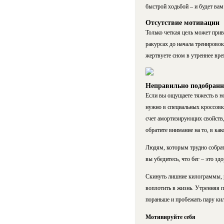
быстрой ходьбой – и будет вам 
Отсутствие мотивации
Только четкая цель может прив
ракурсах до начала тренировок
жертвуете сном в утреннее вре
Неправильно подобранн
Если вы ощущаете тяжесть в н
нужно в специальных кроссовк
счет амортизирующих свойств, 
обратите внимание на то, в как
Людям, которым трудно собрат
вы убедитесь, что бег – это зд
Скинуть лишние килограммы, ра
воплотить в жизнь. Утренняя п
пораньше и пробежать пару ки
Мотивируйте себя