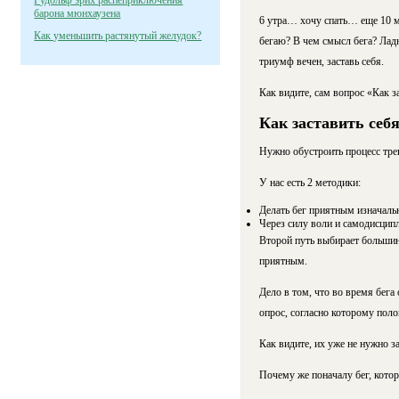
Рудольф эрих распеприключения
барона мюнхаузена
6 утра… хочу спать… еще 10 м
Как уменьшить растянутый желудок?
бегаю? В чем смысл бега? Ладн
триумф вечен, заставь себя.
Как видите, сам вопрос «Как за
Как заставить себя
Нужно обустроить процесс трен
У нас есть 2 методики:
Делать бег приятным изначальн
Через силу воли и самодисцип
Второй путь выбирает большинс
приятным.
Дело в том, что во время бег
опрос, согласно которому поло
Как видите, их уже не нужно за
Почему же поначалу бег, котор