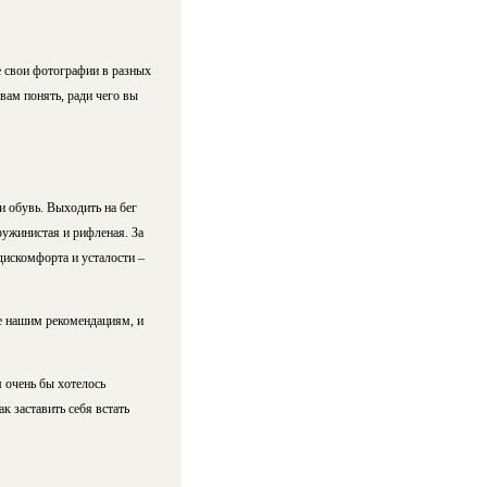
те свои фотографии в разных
 вам понять, ради чего вы
 обувь. Выходить на бег
ружинистая и рифленая. За
дискомфорта и усталости –
е нашим рекомендациям, и
м очень бы хотелось
к заставить себя встать