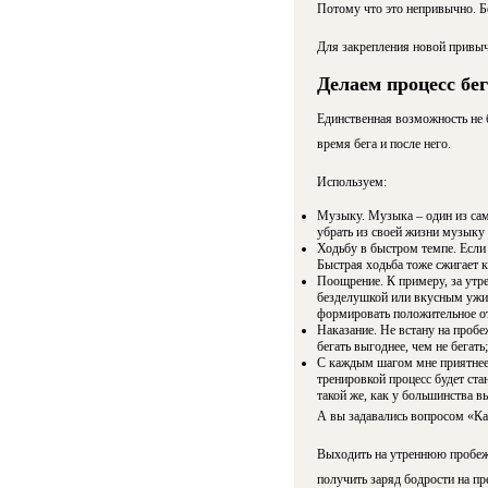
Потому что это непривычно. Бе
Для закрепления новой привыч
Делаем процесс бе
Единственная возможность не 
время бега и после него.
Используем:
Музыку. Музыка – один из сам
убрать из своей жизни музыку
Ходьбу в быстром темпе. Если 
Быстрая ходьба тоже сжигает к
Поощрение. К примеру, за утр
безделушкой или вкусным ужи
формировать положительное от
Наказание. Не встану на пробе
бегать выгоднее, чем не бегать;
С каждым шагом мне приятнее.
тренировкой процесс будет ста
такой же, как у большинства в
А вы задавались вопросом «Ка
Выходить на утреннюю пробежк
получить заряд бодрости на пр