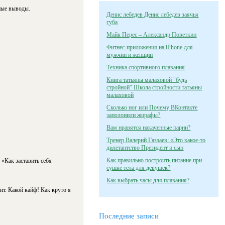
ные выводы.
Денис лебедев Денис лебедев заячья
губа
Майк Перес – Александр Поветкин
Фитнес-приложения на iPhone для
мужчин и женщин
Техника спортивного плавания
Книга татьяны малаховой "будь
стройной" Школа стройности татьяны
малаховой
Сколько ног или Почему ВКонтакте
заполонили жирафы?
Вам нравятся накаченные парни?
Тренер Валерий Газзаев: «Это какое-то
дилетантство Президент и сын
Как правильно построить питание при
 «Как заставить себя
сушке тела для девушек?
Как выбрать часы для плавания?
т. Какой кайф! Как круто я
Последние записи