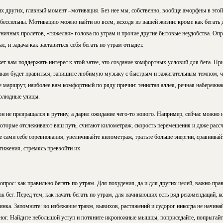
их других, главный момент –мотивация. Без нее мы, собственно, вообще аморфны в этой
 бессильны. Мотивацию можно найти во всем, исходя из вашей жизни: кроме как бегать 
ничных пролетов, «тяжелая» голова по утрам и прочие другие бытовые неудобства. Опр
, и задача как заставиться себя бегать по утрам отпадет.
ет вам поддержать интерес к этой затее, это создание комфортных условий для бега. Пр
 вам будет нравиться, запишите любимую музыку с быстрым и зажигательным темпом, ч
е маршрут, наиболее вам комфортный по ряду причин: тенистая аллея, речная набережная
олюдные улицы.
он не превращался в рутину, а дарил ожидание чего-то нового. Например, сейчас можно
оторые отслеживают ваш путь, считают километраж, скорость перемещения и даже расс
 сами себе соревнования, увеличивайте километраж, тратьте больше энергии, сравнивай
тижения, стремясь превзойти их.
опрос: как правильно бегать по утрам. Для похудения, да и для других целей, важно пр
ак бег. Перед тем, как начать бегать по утрам, для начинающих есть ряд рекомендаций,
нка. Запомните: во избежание травм, вывихов, растяжений и судорог никогда не начина
ног. Найдите небольшой уступ и потяните икроножные мышцы, поприседайте, попрыгайте 