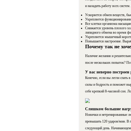
и наладить работу всех систем.
Ускоряется обмен веществ, бы
Укрепляется функционирование
Все клетки организма насыщаю
Снижается уровень плохого хо
липидного обмена во время фи
Укрепляется мышечный корсет, 
Повышается настроение. Выраб
Почему так не хоче
Наличие желания и решительно
после нескольких попыток? По
У вас неверно построен
Конечно, если вы легли спать в
силы и бодрость и поможет выр
себе крепкий 8-часовой сон. Л
Слишком большие нагр
Новички и нетренированные люд
превышать 120 ударов/мин. В п
следующий день. Начинающему б