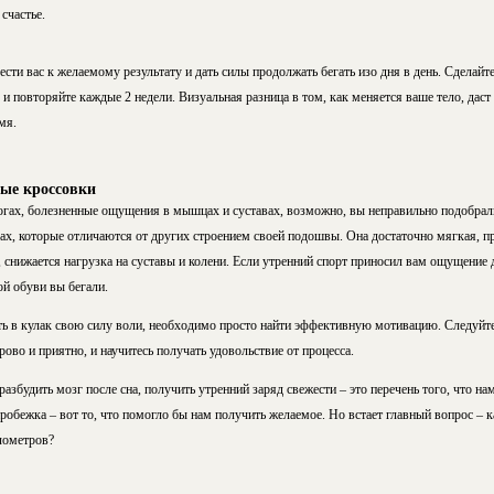
счастье.
ести вас к желаемому результату и дать силы продолжать бегать изо дня в день. Сделай
 и повторяйте каждые 2 недели. Визуальная разница в том, как меняется ваше тело, даст
мя.
ые кроссовки
огах, болезненные ощущения в мышцах и суставах, возможно, вы неправильно подобрали
ах, которые отличаются от других строением своей подошвы. Она достаточно мягкая, п
снижается нагрузка на суставы и колени. Если утренний спорт приносил вам ощущение 
ой обуви вы бегали.
ь в кулак свою силу воли, необходимо просто найти эффективную мотивацию. Следуйт
орово и приятно, и научитесь получать удовольствие от процесса.
збудить мозг после сна, получить утренний заряд свежести – это перечень того, что на
робежка – вот то, что помогло бы нам получить желаемое. Но встает главный вопрос – ка
лометров?