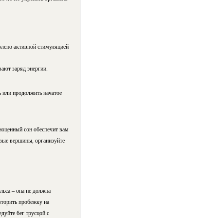
влено активной стимуляцией
ают заряд энергии.
ь или продолжить начатое
лноценный сон обеспечит вам
овые вершины, организуйте
льса – она не должна
вторить пробежку на
дуйте бег трусцой с