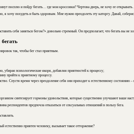
инут посплю и пойду бегать… где мои кроссовки? Чертова дверь, не хочу ее открывать…
о, я хочу похудеть и быть здоровым. Мне нужно преодолеть эту каторгу. Давай, соберис
ставить себя заняться бегом?» довольно стремный. Он предполагает, что бегать вы не хо
 бегать
ировок так, чтобы бег стал приятным.
о, убирая психологические якоря, добавляя приятностей к процессу;
лину прийти к приятному процессу.
тво. Спустя время через преодоление себя они приходят к естественному состоянию – п
а организм синтезирует гормоны удовольствия, которые существенно улучшают ваше нас
вина респондентов предпочла отказаться от сексуальных отношений в пользу бега.
ставлять.
ый естественно приятен человеку, вызывает такое отторжение?