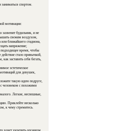
и заниматься спортом.
ной мотивации:
о зазвенит будильник, и не
одышать свежим воздухом,
а или ближайшего стадиона,
ущать напряжение;
е подходящее время, чтобы
 действие стало привычкой,
 как заставить себя бегать,
нимое эстетическое
 мотиваций для девушек,
дложите такую идею подруге,
я с человеком с похожими
малого. Легкие, неспешные,
ацию. Приклейте несколько
ом, к чему стремитесь.
то хочет укрепить организм