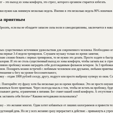
г – это выход из зоны комфорта, это стресс, которого организм старается избегать.
ки нужно как минимум несколько недель. Именно в эти несколько недель 90% новичков 
га приятным
бросить, если вы не обладаете запасом силы воли и самодисциплины, заключается в ма
ых существенных источников удовольствия для современного человека. Необходимо ог
 на первые 3-4 недели тренировок. Слушаем музыку только во время занятия;
вам сложно бежать с первых тренировок, то не нужно это делать. Просто ходите в быст
алории. И это не столь существенный выход из зоны комфорта, чтобы загнать вас в стрес
еннюю пробежку можно наградить себя долгожданным фильмом вечером. За 3 пробежки
ном. Поощрять можно встречей с любимым человеком или друзьями, любыми приятным
ношение к бегу на уровне бессознательного;
жку – отдам 1000 рублей соседу, другу, подруге или просто выброшу купюру из окна. С
 Повторяйте эту фразу хотя бы несколько раз во время пробежки. Это не просто внушен
новиться более приятным. Через полгода мысль о том, чтобы не встать на пробежку, бу
ызывают диеты, ограничения в питании. Бег станет вашей зоной комфорта. А отсутствие 
к заставить себя бегать»? Какими методиками пользовались?
у – это желание многих. Одни хотят избавиться от лишних килограммов и привести тел
едстоящий день. Но не у всех желание сразу перерастает в действие – привыкнуть к утр