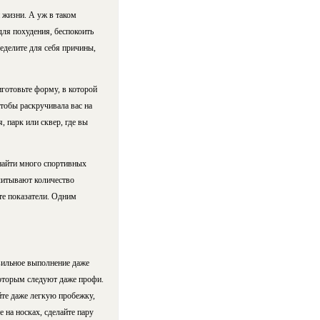
 жизни. А уж в таком
для похудения, беспокоить
еделите для себя причины,
иготовьте форму, в которой
тобы раскручивала вас на
, парк или сквер, где вы
 найти много спортивных
читывают количество
те показатели. Одним
авильное выполнение даже
 которым следуют даже профи.
йте даже легкую пробежку,
на носках, сделайте пару