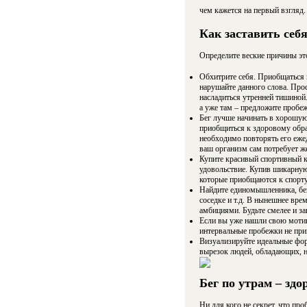
чем кажется на первый взгляд. 
Как заставить себя
Определите веские причины это
Обхитрите себя. Приобщаться к
нарушайте данного слова. Прос
насладиться утренней тишиной.
а уже там – предложите пробеж
Бег лучше начинать в хорошую 
приобщиться к здоровому обра
необходимо повторять его ежед
ваш организм сам потребует ж
Купите красивый спортивный ко
удовольствие. Купив шикарную 
которые приобщаются к спорту
Найдите единомышленника, бега
соседке и т.д. В нынешнее вре
амбициями. Будьте смелее и за
Если вы уже нашли свою мотив
интервальные пробежки не прив
Визуализируйте идеальные фор
вырезок людей, обладающих, на
Бег по утрам – здо
Ни для кого не секрет, что пр