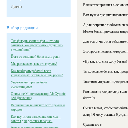
В качестве причины в основно
Диеты
Вам нужна дисциплинированнос
А для встречи с любимым чело
Выбор редакции
Может быть, приходится напряч
Тип фигуры скинни фэт – что это
Для всего, чего мы действител
означает, как распознать и улучшить
внешний вид?
Это простая истина, которую, 
Йога от головной боли и мигрени
«Ну как это, я же хочу бегать!
Мы расскажем, как это сделать!
Как выбирать рабочий вес в
Ты хочешь не бегать, как проце
упражнениях, чтобы мышцы росли?
Типичная ситуация: тренировки
Упражнения при шейном
остеохондрозе
Развивать ту самую силу воли и
Описание Миостимулятор Ab Gymnic
(Аб Джимник)
бегать?».
Величайший теннисист всех времён и
Смысл в том, чтобы полюбить п
народов
живу! Я могу встать в 6 утра,
Как научиться танцевать хип-хоп –
советы для девочек и парней
Сравни это с: