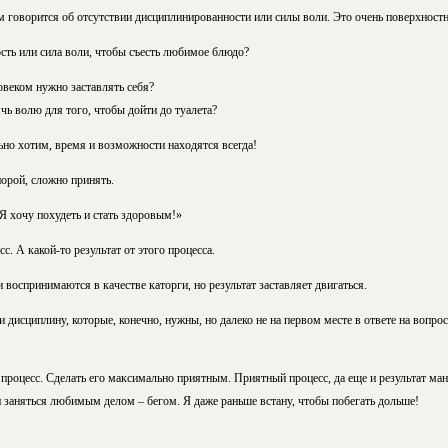
м говорится об отсутствии дисциплинированности или силы воли. Это очень поверхност
ть или сила воли, чтобы съесть любимое блюдо?
веком нужно заставлять себя?
ь волю для того, чтобы дойти до туалета?
ьно хотим, время и возможности находятся всегда!
порой, сложно принять.
 Я хочу похудеть и стать здоровым!»
сс. А какой-то результат от этого процесса.
 воспринимаются в качестве каторги, но результат заставляет двигаться.
 дисциплину, которые, конечно, нужны, но далеко не на первом месте в ответе на вопрос
роцесс. Сделать его максимально приятным. Приятный процесс, да еще и результат мани
 и заняться любимым делом – бегом. Я даже раньше встану, чтобы побегать дольше!