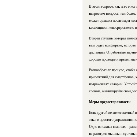
В этом вопросе, как и во мног
непростом вопросе, тем более,
может одышка после пары лест
касающиеся непосредственно вас
Вторая ступень, которая помож
вам будет комфортно, которая
дистанции. Отработайте заране
хорошо проводили время, мал
Разнообразьте процесс, чтобы 
приложений для смартфонов, к
потраченных калорий. Устройте
словом, анализируйте свои дос
Меры предосторожности
Есть другой не менее важный в
такого простого упражнения, к
Одно из самых главных – разми
не разогрев мышцы и суставы 