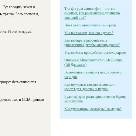
 Тут холодно, зачем я
Тип фигуры скинни фэт – что это
означает, как распознать и улучшить
ь, тряпка. Боль временна,
внешний вид?
Йога от головной боли и мигрени
тите. И это не норма.
Мы расскажем, как это сделать!
Как выбирать рабочий вес в
упражнениях, чтобы мышцы росли?
Упражнения при шейном остеохондрозе
Описание Миостимулятор Ab Gymnic
(Аб Джимник)
Величайший теннисист всех времён и
народов
роцесс бега становится
Как научиться танцевать хип-хоп –
советы для девочек и парней
Рудольф эрих распеприключения барона
троение. Так, в США провели
мюнхаузена
Как уменьшить растянутый желудок?