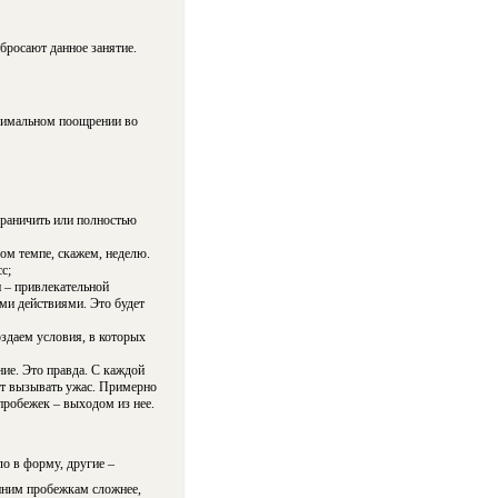
бросают данное занятие.
ксимальном поощрении во
раничить или полностью
ром темпе, скажем, неделю.
с;
 – привлекательной
и действиями. Это будет
оздаем условия, в которых
ие. Это правда. С каждой
дет вызывать ужас. Примерно
пробежек – выходом из нее.
о в форму, другие –
енним пробежкам сложнее,