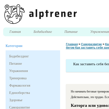
Главная
Бодибилдинг
Питание
Упражнени
Главная
>
Саморазвитие
>
Ка
Категории
бегом Как заставить себя за
Бодибилдинг
Питание
Как заставить себя б
Упражнения
Тренировка
Фармакология
Но начинать беговые тренировк
Единоборства
Действительно, это трудно. Есл
Здоровье
Каторга или удово
Саморазвитие