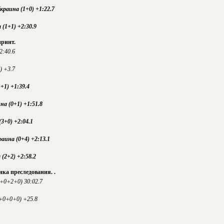
раина (1+0) +1:22.7
(1+1) +2:30.9
принт.
2:40.6
) +3.7
+1) +1:39.4
на (0+1) +1:51.8
(3+0) +2:04.1
аина (0+4) +2:13.1
 (2+2) +2:58.2
нка преследования. .
0+0+2+0) 30:02.7
+0+0+0) +25.8