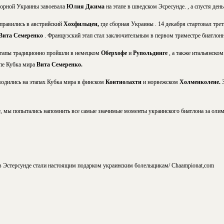
борной Украины завоевала
Юлия Джима
на этапе в шведском Эсресунде. , а спустя день
правились в австрийский
Хохфильцен,
где сборная Украины . 14 декабря стартовал трет
Вита Семеренко
. Французский этап стал заключительным в первом триместре биатлонн
этапы традиционно пройшли в немецком
Оберхофе
и
Рупольдинге
, а также итальянско
апе Кубка мира
Вита Семеренко.
водились на этапах Кубка мира в финском
Контиолахти
и норвежском
Холменколене.
е, мы попытались напомнить все самые значимые моменты украинского биатлона за оли
Эстерсунде стали настоящим подарком украинским болельщикам/ Chaampionat,com