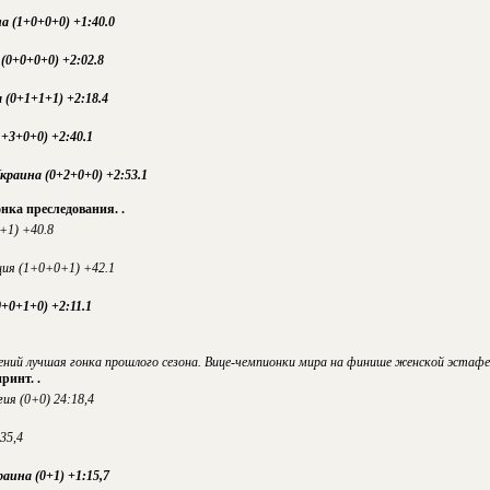
а (1+0+0+0) +1:40.0
(0+0+0+0) +2:02.8
 (0+1+1+1) +2:18.4
+3+0+0) +2:40.1
краина (0+2+0+0) +2:53.1
онка преследования.
.
+1) +40.8
ия (1+0+0+1) +42.1
+0+1+0) +2:11.1
нений лучшая гонка прошлого сезона. Вице-чемпионки мира на финише женской эстаф
принт.
.
гия (0+0) 24:18,4
35,4
аина (0+1) +1:15,7