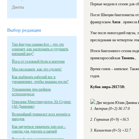
Первые медали в сезоне для с
Диеты
После Швеции биатлонисты от
французском
Анси
. принесла
Выбор редакции
Уже после новогодней паузы, 
преследоваия на четвертом эт
Тип фигуры скинни фэт – что это
означает, как распознать и улучшить
Итоги биатлонного сезона под
внешний вид?
принялароссийская
Тюмень
,
Йога от головной боли и мигрени
Время гонок – киевское. Такж
Мы расскажем, как это сделать!
годов.
Как выбирать рабочий вес в
упражнениях, чтобы мышцы росли?
Кубок мира-2017/18:
Упражнения при шейном
остеохондрозе
Описание Миостимулятор Ab Gymnic
Две медали Юлии Джимы в 
(Аб Джимник)
1. Австрия (0+2) 36:17.0
Величайший теннисист всех времён и
народов
2. Германия (0+9) +16.5
Как научиться танцевать хип-хоп –
3. Казахстан (0+5) +32.7
советы для девочек и парней