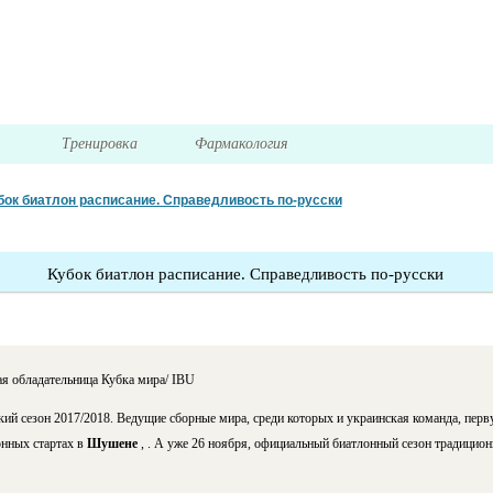
я
Тренировка
Фармакология
бок биатлон расписание. Справедливость по-русски
Кубок биатлон расписание. Справедливость по-русски
ая обладательница Кубка мира/ IBU
кий сезон 2017/2018. Ведущие сборные мира, среди которых и украинская команда, пер
онных стартах в
Шушене
, . А уже 26 ноября, официальный биатлонный сезон традицио