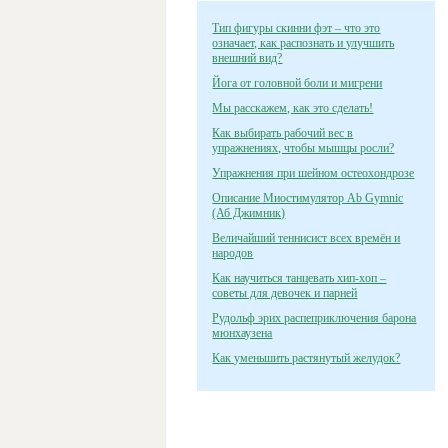
Тип фигуры скинни фэт – что это
означает, как распознать и улучшить
внешний вид?
Йога от головной боли и мигрени
Мы расскажем, как это сделать!
Как выбирать рабочий вес в
упражнениях, чтобы мышцы росли?
Упражнения при шейном остеохондрозе
Описание Миостимулятор Ab Gymnic
(Аб Джимник)
Величайший теннисист всех времён и
народов
Как научиться танцевать хип-хоп –
советы для девочек и парней
Рудольф эрих распеприключения барона
мюнхаузена
Как уменьшить растянутый желудок?