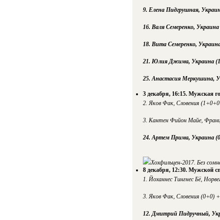
9. Елена Пидгрушная, Украин
16. Валя Семеренко, Украина 
18. Вита Семеренко, Украина
21. Юлия Джима, Украина (1
25. Анастасия Меркушина, У
3 декабря, 16:15. Мужская г
2. Яков Фак, Словения (1+0+0
3. Кантен Фийон Майе, Франц
24. Артем Прима, Украина (0
Хохфильцен-2017. Без сом
8 декабря, 12:30. Мужской с
1. Йоханнес Тингнес Бё, Норве
3. Яков Фак, Словения (0+0) +
12. Дмитрий Пидручный, Укр