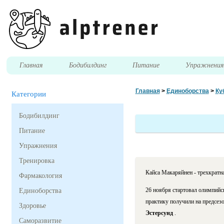
Главная
Бодибилдинг
Питание
Упражнени
Главная
>
Единоборства
>
Ку
Категории
Бодибилдинг
Питание
Упражнения
Тренировка
Кайса Макаряйнен - трехкратн
Фармакология
26 ноября стартовал олимпийс
Единоборства
практику получили на предсез
Здоровье
Эстерсунд
.
Саморазвитие