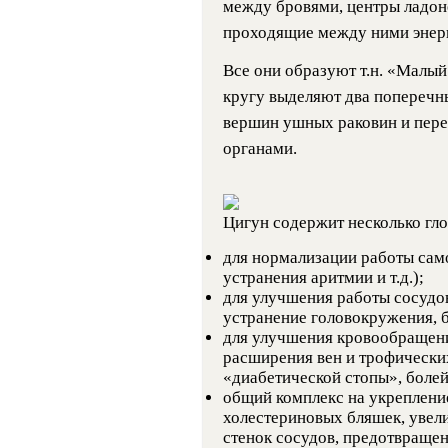
между бровями, центры ладоне
проходящие между ними энерг
Все они образуют т.н. «Малый
кругу выделяют два поперечн
вершин ушных раковин и пере
органами.
Цигун содержит несколько гл
для нормализации работы сам
устранения аритмии и т.д.);
для улучшения работы сосудо
устранение головокружения, б
для улучшения кровообращени
расширения вен и трофических
«диабетической стопы», болей 
общий комплекс на укрепление
холестериновых бляшек, увели
стенок сосудов, предотвращен