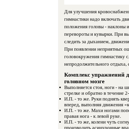
Для улучшения кровоснабжени
гимнастики надо включать дв
положения головы - наклоны и
перевороты и кувырки. При 
следить за дыханием, движени
При появлении неприятных ощ
головокружения гимнастику сл
непродолжительного отдыха, 
Комплекс упражнений д
головном мозге
Выполняется стоя, ноги - на 
стрелке и обратно в течение 2
И.П. - то же. Руки поднять кв
вперед, выполняя движения «к
И.П. - то же. Махи ногами поп
правая нога - к левой руке.
И.П. - то же, колени чуть согн
производить асинхронные вра