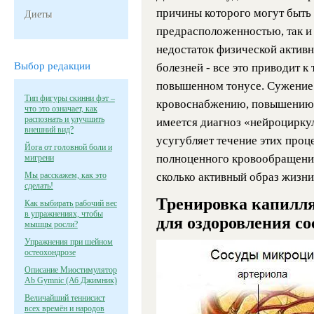
причины которого могут быть 
Диеты
предрасположенностью, так и
недостаток физической активн
Выбор редакции
болезней - все это приводит к
повышенном тонусе. Сужение
Тип фигуры скинни фэт –
кровоснабжению, повышению а
что это означает, как
распознать и улучшить
имеется диагноз «нейроциркул
внешний вид?
усугубляет течение этих про
Йога от головной боли и
полноценного кровообращения
мигрени
Мы расскажем, как это
сколько активный образ жизни
сделать!
Тренировка капилляр
Как выбирать рабочий вес
в упражнениях, чтобы
для оздоровления с
мышцы росли?
Упражнения при шейном
остеохондрозе
Описание Миостимулятор
Ab Gymnic (Аб Джимник)
Величайший теннисист
всех времён и народов