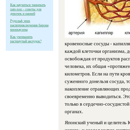
Как научиться танцевать
хип-хоп – советы для
девочек и парней
Рудольф эрих
распеприключения барона
мюнхаузена
Как уменьшить
растянутый желудок?
кровеносные сосуды - капилл
каждой клеточки организма, д
освобождая от продуктов расп
человека, их общая «протяжен
километров. Если на пути кров
суженного донельзя сосуда, т
накопление отравляющих прод
своевременно выводиться. Это
только в сердечно-сосудистой
органах.
Японский ученый и целитель 