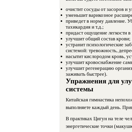
очистит сосуды от засоров и у
уменьшит варикозное расшире
приведет в норму давление. Уб
тахикардия и т.д.;
придаст ощущение легкости в 
улучшит общий состав крови;
устранит психологические за
системой: тревожность, депр
насытит кислородом кровь, ус
улучшит кровоснабжение самы
улучшит регенерацию организм
заживать быстрее).
Упражнения для ул
системы
Китайская гимнастика непохож
выполняете каждый день. Прин
В практиках Цигун на теле ч
энергетические точки (макушк