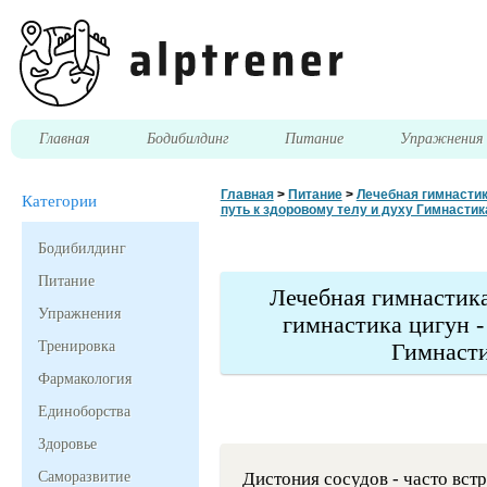
Главная
Бодибилдинг
Питание
Упражнени
Главная
>
Питание
>
Лечебная гимнастика
Категории
путь к здоровому телу и духу Гимнастик
Бодибилдинг
Питание
Лечебная гимнастика
Упражнения
гимнастика цигун -
Тренировка
Гимнасти
Фармакология
Единоборства
Здоровье
Саморазвитие
Дистония сосудов - часто вс