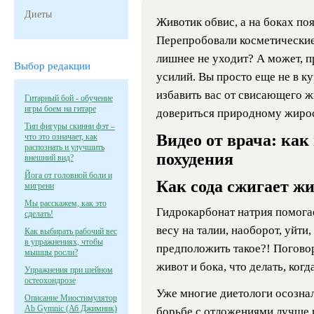
Диеты
Животик обвис, а на боках п
Перепробовали косметические 
лишнее не уходит? А может, п
Выбор редакции
усилий. Вы просто еще не в к
избавить вас от свисающего ж
Гитарный бой - обучение
игры боем на гитаре
довериться природному жиро
Тип фигуры скинни фэт –
Видео от врача: как
что это означает, как
распознать и улучшить
похудения
внешний вид?
Йога от головной боли и
Как сода сжигает жи
мигрени
Мы расскажем, как это
Гидрокарбонат натрия помогае
сделать!
весу на талии, наоборот, уйти,
Как выбирать рабочий вес
в упражнениях, чтобы
предположить такое?! Погово
мышцы росли?
живот и бока, что делать, когд
Упражнения при шейном
остеохондрозе
Уже многие диетологи осознал
Описание Миостимулятор
Ab Gymnic (Аб Джимник)
борьбе с отложениями лучше