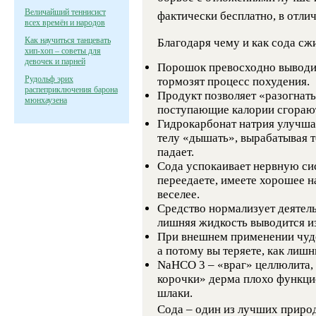
Величайший теннисист
фактически бесплатно, в отли
всех времён и народов
Как научиться танцевать
Благодаря чему и как сода сж
хип-хоп – советы для
девочек и парней
Порошок превосходно выводит
Рудольф эрих
тормозят процесс похудения.
распеприключения барона
Продукт позволяет «разогнать
мюнхаузена
поступающие калории сгорают 
Гидрокарбонат натрия улучша
телу «дышать», вырабатывая т
падает.
Сода успокаивает нервную сис
переедаете, имеете хорошее на
веселее.
Средство нормализует деятел
лишняя жидкость выводится и
При внешнем применении чуд
а потому вы теряете, как лишн
NaHCO 3
– «враг» целлюлита, 
корочки» дерма плохо функцио
шлаки.
Сода – один из лучших прир