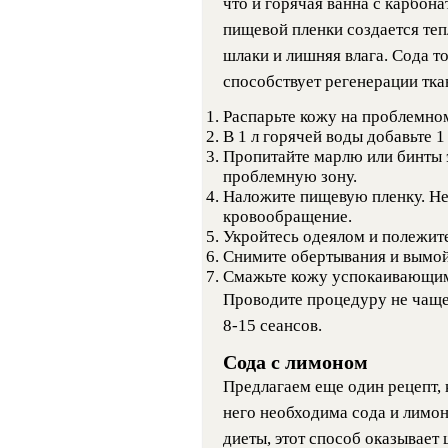
что и горячая ванна с карбон
пищевой пленки создается теп
шлаки и лишняя влага. Сода т
способствует регенерации тка
Распарьте кожу на проблемном
В 1 л горячей воды добавьте 1
Пропитайте марлю или бинты 
проблемную зону.
Наложите пищевую пленку. Не 
кровообращение.
Укройтесь одеялом и полежите
Снимите обертывания и вымой
Смажьте кожу успокаивающи
Проводите процедуру не чаще 
8-15 сеансов.
Сода с лимоном
Предлагаем еще один рецепт,
него необходима сода и лимон
диеты, этот способ оказывает