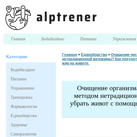
Главная
Бодибилдинг
Питание
Упражнени
Главная
>
Единоборства
>
Очищение орг
Категории
нетрадиционной медицины? Как похудеть
жир на животе.
Бодибилдинг
Питание
Очищение организма
Упражнения
методом нетрадицион
Тренировка
убрать живот с помощ
Фармакология
Единоборства
Здоровье
Саморазвитие